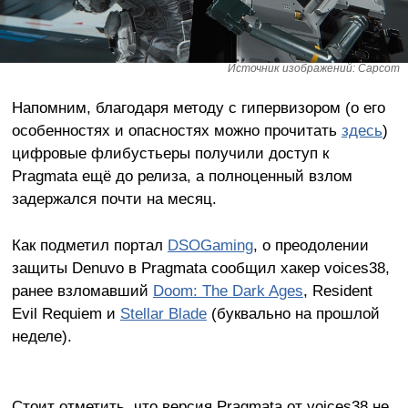
Источник изображений: Capcom
Напомним, благодаря методу с гипервизором (о его
особенностях и опасностях можно прочитать
здесь
)
цифровые флибустьеры получили доступ к
Pragmata ещё до релиза, а полноценный взлом
задержался почти на месяц.
Как подметил портал
DSOGaming
, о преодолении
защиты Denuvo в Pragmata сообщил хакер voices38,
ранее взломавший
Doom: The Dark Ages
, Resident
Evil Requiem и
Stellar Blade
(буквально на прошлой
неделе).
Стоит отметить, что версия Pragmata от voices38 не