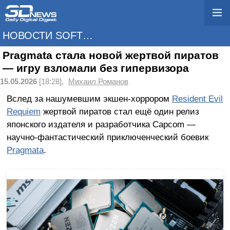
НОВОСТИ SOFTWARE
Pragmata стала новой жертвой пиратов
— игру взломали без гипервизора
15.05.2026
[18:28],
Михаил Романов
Вслед за нашумевшим экшен-хоррором
Resident Evil
Requiem
жертвой пиратов стал ещё один релиз
японского издателя и разработчика Capcom —
научно-фантастический приключенческий боевик
Pragmata
.