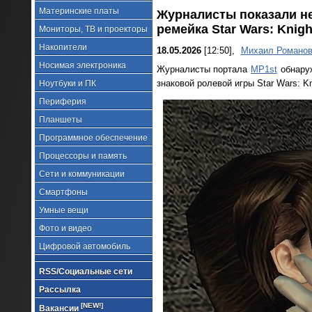
Материнские платы
Журналисты показали н
ремейка Star Wars: Knight
Мониторы, ТВ и проекторы
Накопители
18.05.2026
[12:50],
Михаил Романо
Носимая электроника
Журналисты портала
MP1st
обнаруж
знаковой ролевой игры Star Wars: Kni
Ноутбуки и ПК
Периферия
Планшеты
Программное обеспечение
Процессоры и память
Сети и коммуникации
Смартфоны
Умные вещи
Фото и видео
Цифровой автомобиль
RSS/Социальные сети
Рассылка
[NEW!]
Вакансии