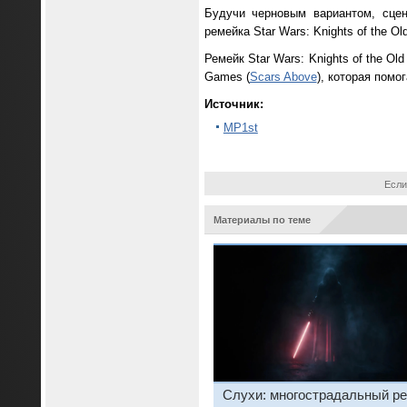
Будучи черновым вариантом, сцен
ремейка Star Wars: Knights of the O
Ремейк Star Wars: Knights of the Ol
Games (
Scars Above
), которая помо
Источник:
MP1st
Если
Материалы по теме
Слухи: многострадальный р