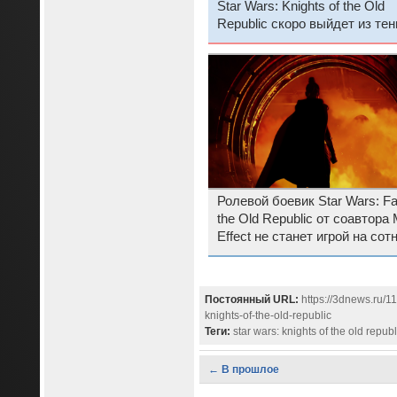
Star Wars: Knights of the Old
Republic скоро выйдет из тен
Ролевой боевик Star Wars: Fa
the Old Republic от соавтора
Effect не станет игрой на сот
часов и обойдётся без
«творчески бездушного» ИИ
Постоянный URL:
https://3dnews.ru/1
knights-of-the-old-republic
Теги:
star wars: knights of the old republ
← В прошлое