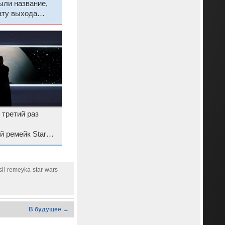
ыли название,
ату выхода
Legends
в третий раз
 ремейк Star
he Old Republic
sii-remeyka-star-wars-
В будущее →