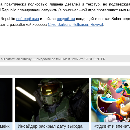
а практически полностью лишена деталей и текстур, но подтверждае
ld Republic планировали озвучить (в оригинальной игре протагонист был 
d Republic
всё ещё жив
и сейчас
создаётся
входящей в состав Saber сер
гает с разработкой хоррора
Clive Barker’s Hellraiser: Revival
.
 вы заметили ошибку — выделите ее мышью и нажмите CTRL+ENTER.
емейк
Инсайдер раскрыл дату выхода
«Удивит и впечат