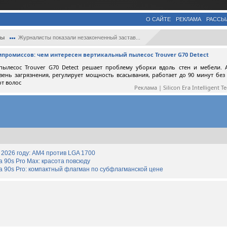
О САЙТЕ
РЕКЛАМА
РАССЫ
ры
Журналисты показали незаконченный застав...
мпромиссов: чем интересен вертикальный пылесос Trouver G70 Detect
пылесос Trouver G70 Detect решает проблему уборки вдоль стен и мебели. 
вень загрязнения, регулирует мощность всасывания, работает до 90 минут без
от волос
Реклама | Silicon Era Intelligent T
2026 году: AM4 против LGA 1700
90s Pro Max: красота повсюду
 90s Pro: компактный флагман по субфлагманской цене