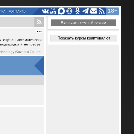
18+
ЛКА
КОНТАКТЫ
Включить темный режим
Показать курсы криптовалют
А ещё он автоматически
 подзарядки и не требует
echnology (Suzhou) Co.,Ltd.