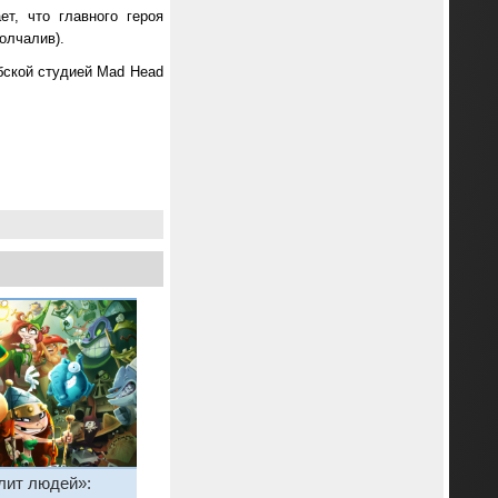
т, что главного героя
молчалив).
бской студией Mad Head
лит людей»: