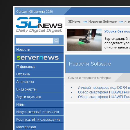
Сегодня 08 августа 2026
3DNews
Новости Software
иг
Уборка без ко
Вертикальный 
определяет уро
очистки щётки 
Новости
Новости Software
IT-финансы
Offсянка
Самое интересное в обзорах
Аналитика
Лучший процессор под DDR4 в 
Видеокарты
Обзор смартфона HUAWEI Pura 
Звук и акустика
Обзор смартфона HUAWEI Pura
Игры
Искусственный интеллект
Корпуса, БП и охлаждение
Мастерская