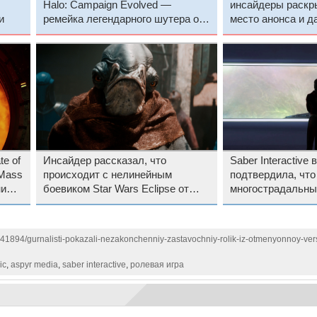
Halo: Campaign Evolved —
инсайдеры раскр
и
ремейка легендарного шутера от
место анонса и д
Bungie
ремейка Rayman 
te of
Инсайдер рассказал, что
Saber Interactive 
 Mass
происходит с нелинейным
подтвердила, что
ни
боевиком Star Wars Eclipse от
многострадальный
создателей Detroit: Become
Wars: Knights of t
Human
всё ещё жив
141894/gurnalisti-pokazali-nezakonchenniy-zastavochniy-rolik-iz-otmenyonnoy-ver
ic
,
aspyr media
,
saber interactive
,
ролевая игра