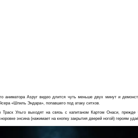
о аниматора Aspyr видео длится чуть меньше двух минут и демонст
ейсера «Шпиль Эндара», попавшего под атаку ситхов.
н Траск Ульго выходят на связь с капитаном Картом Онаси, прежде 
сноровке энсина (нажимает на кнопку закрытия дверей ногой) героям уда