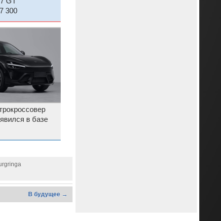
7 GT
7 300
трокроссовер
явился в базе
urgringa
В будущее →