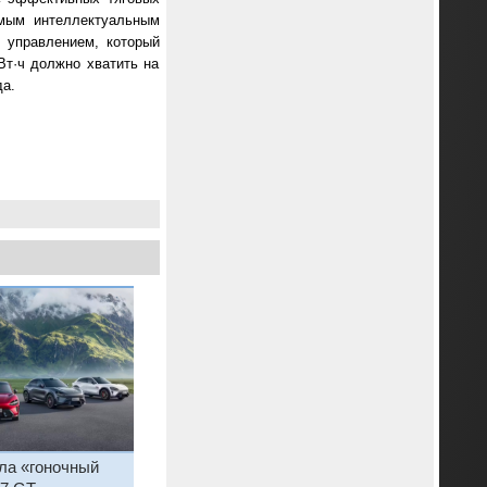
имым интеллектуальным
 управлением, который
Вт·ч должно хватить на
а.
ла «гоночный