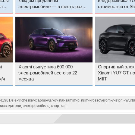
ассы
каждом проданном
внедорожник» YU
ства
электромобиле — в шесть раз
стоимостью от $5
т
больше, чем годом ранее
i
Xiaomi выпустила 600 000
Спортивный элек
электромобилей всего за 22
Xiaomi YU7 GT по
м/ч
месяца
MIIT
141981/elektricheskiy-xiaomi-yu7-gt-stal-samim-bistrim-krossoverom-v-istorii-nyurb
оизводители
,
электромобиль
,
спорткар