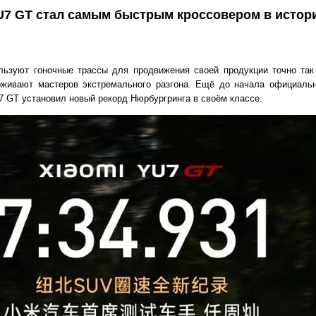
U7 GT стал самым быстрым кроссовером в истор
льзуют гоночные трассы для продвижения своей продукции точно так
рживают мастеров экстремального разгона. Ещё до начала официаль
7 GT установил новый рекорд Нюрбургринга в своём классе.