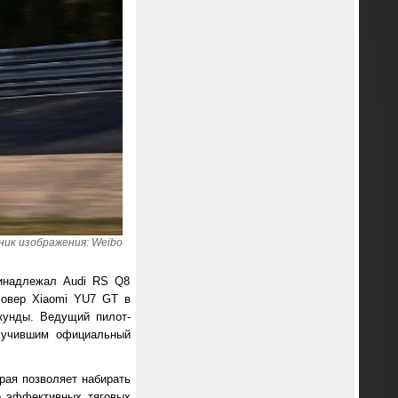
ик изображения: Weibo
ринадлежал Audi RS Q8
совер Xiaomi YU7 GT в
кунды. Ведущий пилот-
олучившим официальный
рая позволяет набирать
ее эффективных тяговых