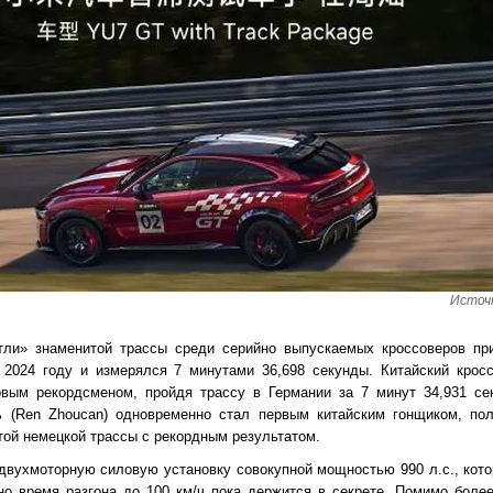
Источн
тли» знаменитой трассы среди серийно выпускаемых кроссоверов п
в 2024 году и измерялся 7 минутами 36,698 секунды. Китайский крос
овым рекордсменом, пройдя трассу в Германии за 7 минут 34,931 се
ь (Ren Zhoucan) одновременно стал первым китайским гонщиком, п
ой немецкой трассы с рекордным результатом.
двухмоторную силовую установку совокупной мощностью 990 л.с., кото
но время разгона до 100 км/ч пока держится в секрете. Помимо бол