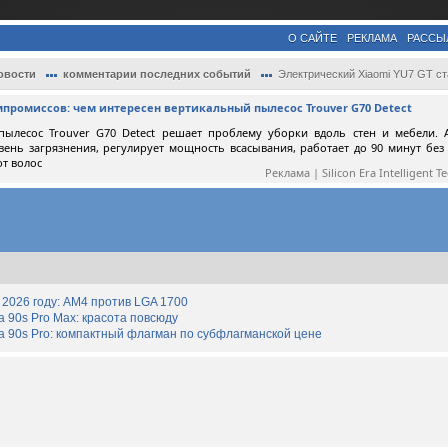
О САЙТЕ
РЕКЛАМА
РАССЫ
овости
комментарии последних событий
Электрический Xiaomi YU7 GT стал самым б.
мпромиссов: чем интересен вертикальный пылесос Trouver G70 Detect
пылесос Trouver G70 Detect решает проблему уборки вдоль стен и мебели. 
вень загрязнения, регулирует мощность всасывания, работает до 90 минут без
от волос
Реклама | Silicon Era Intelligent T
2026 году: AM4 против LGA 1700
90s Pro Max: красота повсюду
 90s Pro: компактный флагман по субфлагманской цене