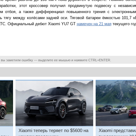
азработки, этот кроссовер получил продвинутую подвеску с независ
м отбоя, а также дифференциал повышенного трения с электронным
ь тягу между колёсами задней оси. Тяговой батареи ёмкостью 101,7 к
CLTC. Официальный дебют Xiaomi YU7 GT
намечен на 21 мая
текущего год
 вы заметили ошибку — выделите ее мышью и нажмите CTRL+ENTER.
Xiaomi теперь теряет по $5600 на
Xiaomi представи