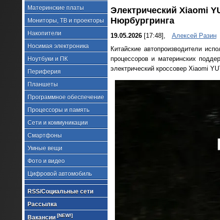
Материнские платы
Электрический Xiaomi Y
Нюрбургринга
Мониторы, ТВ и проекторы
Накопители
19.05.2026
[17:48],
Алексей Разин
Носимая электроника
Китайские автопроизводители испо
процессоров и материнских подде
Ноутбуки и ПК
электрический кроссовер Xiaomi YU
Периферия
Планшеты
Программное обеспечение
Процессоры и память
Сети и коммуникации
Смартфоны
Умные вещи
Фото и видео
Цифровой автомобиль
RSS/Социальные сети
Рассылка
[NEW!]
Вакансии