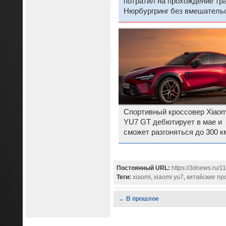
потратил на прохождение тр
Нюрбургринг без вмешатель
водителя чуть более 10 мину
Спортивный кроссовер Xiaom
YU7 GT дебютирует в мае и
сможет разгоняться до 300 к
Постоянный URL:
https://3dnews.ru/1
Теги:
xiaomi
,
xiaomi yu7
,
китайские пр
← В прошлое