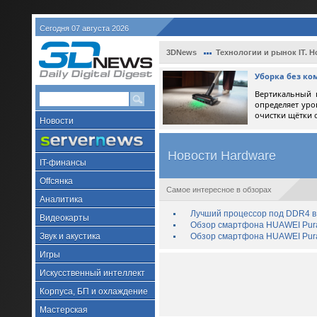
Сегодня 07 августа 2026
3DNews
Технологии и рынок IT. Н
Уборка без ко
Вертикальный 
определяет уро
очистки щётки 
Новости
Новости Hardware
IT-финансы
Offсянка
Самое интересное в обзорах
Аналитика
Лучший процессор под DDR4 в 
Видеокарты
Обзор смартфона HUAWEI Pura 
Звук и акустика
Обзор смартфона HUAWEI Pura
Игры
Искусственный интеллект
Корпуса, БП и охлаждение
Мастерская