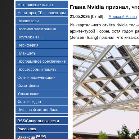
Материнские платы
Глава Nvidia признал, ч
Мониторы, ТВ и проекторы
21.05.2026
[07:58],
Алексей Разин
Накопители
Из квартального отчёта Nvidia толь
Носимая электроника
архитектурой Hopper, хотя годом р
Ноутбуки и ПК
(Jensen Huang) признал, что китай
Периферия
Планшеты
Программное обеспечение
Процессоры и память
Сети и коммуникации
Смартфоны
Умные вещи
Фото и видео
Цифровой автомобиль
RSS/Социальные сети
Рассылка
[NEW!]
Вакансии