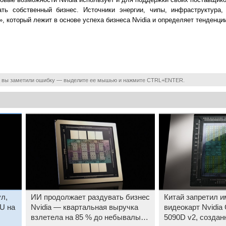
ать собственный бизнес. Источники энергии, чипы, инфраструктура
, который лежит в основе успеха бизнеса Nvidia и определяет тенденци
 вы заметили ошибку — выделите ее мышью и нажмите CTRL+ENTER.
л,
ИИ продолжает раздувать бизнес
Китай запретил и
PU на
Nvidia — квартальная выручка
видеокарт Nvidia
взлетела на 85 % до небывалых
5090D v2, созда