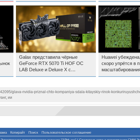
$81,6 млрд
для него
Galax представила чёрные
Huawei убеждена,
рынок
GeForce RTX 5070 Ti HOF OC
скоро упрётся в 
LAB Deluxe и Deluxe X с
масштабирования
заводским разгоном
142095/glava-nvidia-priznal-chto-kompaniya-sdala-kitayskiy-rinok-konkuriruyushc
анг
,
ии
лама
Копирайт
Поиск
Пользовательское соглашение