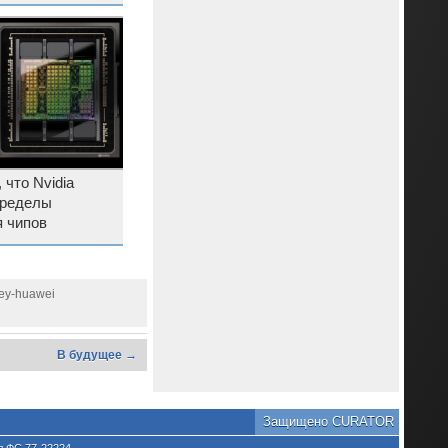
 что Nvidia
пределы
 чипов
hey-huawei
В будущее →
Защищено CURATOR