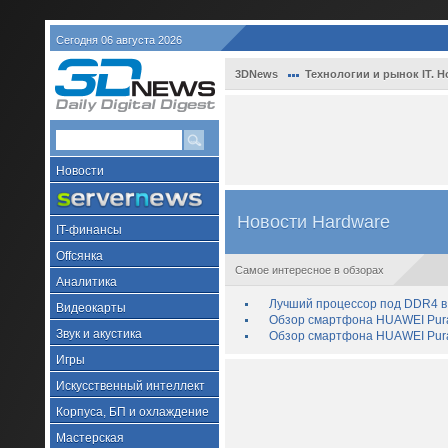
Сегодня 06 августа 2026
3DNews
Технологии и рынок IT. Н
Новости
Новости Hardware
IT-финансы
Offсянка
Самое интересное в обзорах
Аналитика
Лучший процессор под DDR4 в 
Видеокарты
Обзор смартфона HUAWEI Pura 
Звук и акустика
Обзор смартфона HUAWEI Pura
Игры
Искусственный интеллект
Корпуса, БП и охлаждение
Мастерская