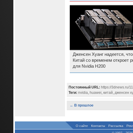
китайский рынок
Дженсен Хуанг надеется, что
Китай со временем откроет 
для Nvidia H200
Постоянный URL:
https://3dnews.ru/1
Теги:
nvidia
,
huawei
,
китай
,
дженсен ху
← В прошлое
О сайте
Контакты
Рассылка
Рек