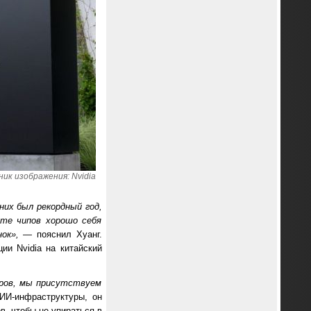
ик изображения: Nvidia
 них был рекордный год,
нте чипов хорошо себя
ок»,
— пояснил Хуанг.
ии Nvidia на китайский
ёров, мы присутствуем
ИИ-инфраструктуры, он
в, чтобы не упираться в