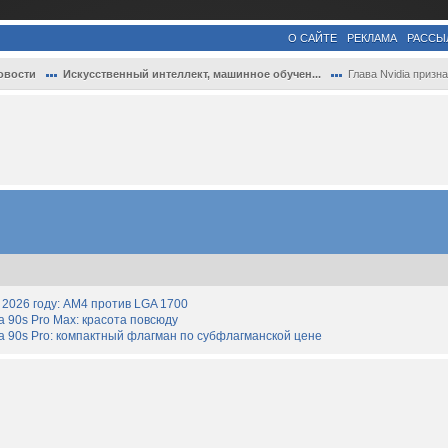
О САЙТЕ
РЕКЛАМА
РАССЫ
овости
Искусственный интеллект, машинное обучен...
Глава Nvidia признал, что компания сдала
2026 году: AM4 против LGA 1700
90s Pro Max: красота повсюду
 90s Pro: компактный флагман по субфлагманской цене