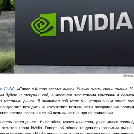
Источн
ью
CNBC
.
«Спрос в Китае весьма высок.
Huawei очень, очень сильна. У
ым будет и текущий год, а местная экосистема компаний в сегме
ли местный рынок. В значительной мере мы уступили им этот рын
предлагает исходить из отсутствия возможности возвращения продукц
рения воспользоваться такой возможностью при её появлении.
ивать этот рынок. У нас здесь много клиентов, у нас много партн
тметил глава Nvidia. Говоря об общих тенденциях развития рынка 
овые возможности Nvidia использует и для поддержки своих поставщико