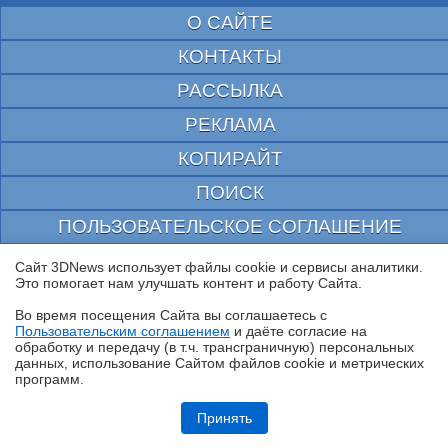
О САЙТЕ
КОНТАКТЫ
РАССЫЛКА
РЕКЛАМА
КОПИРАЙТ
ПОИСК
ПОЛЬЗОВАТЕЛЬСКОЕ СОГЛАШЕНИЕ
ЗАЩИЩЕНО CURATOR
Сайт 3DNews использует файлы cookie и сервисы аналитики.
Это помогает нам улучшать контент и работу Cайта.
© 1997—2026 Электронное периодическое издание "3ДНьюс" | Свидетельство о
регистрации СМИ Эл ФС 77-22224
Во время посещения Cайта вы соглашаетесь с
выдано Федеральной Службой по надзору за соблюдением законодательства в сфере
Пользовательским соглашением
и даёте согласие на
массовых коммуникаций и охране культурного наследия
✖
обработку и передачу (в т.ч. трансграничную) персональных
При цитировании документа ссылка на сайт с указанием автора обязательна. Полное
данных, использование Cайтом файлов cookie и метрических
заимствование документа является нарушением
программ.
российского и международного законодательства и возможно только с согласия
редакции 3DNews.
Обзор HUAWEI MatePad SE 11" (2026): тонкий металлический
планшет с раритетной начинкой
Принять