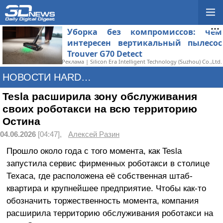
Уборка без компромиссов: чем
интересен вертикальный пылесос
Trouver G70 Detect
Реклама | Silicon Era Intelligent Technology (Suzhou) Co.,Ltd.
НОВОСТИ HARDWARE
Tesla расширила зону обслуживания
своих роботакси на всю территорию
Остина
04.06.2026
[04:47],
Алексей Разин
Прошло около года с того момента, как Tesla
запустила сервис фирменных роботакси в столице
Техаса, где расположена её собственная штаб-
квартира и крупнейшее предприятие. Чтобы как-то
обозначить торжественность момента, компания
расширила территорию обслуживания роботакси на