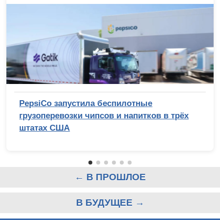
PepsiCo запустила беспилотные
грузоперевозки чипсов и напитков в трёх
штатах США
← В ПРОШЛОЕ
В БУДУЩЕЕ →