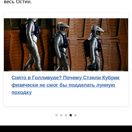
весь Остин.
Снято в Голливуде? Почему Стэнли Кубрик
физически не смог бы подделать лунную
походку