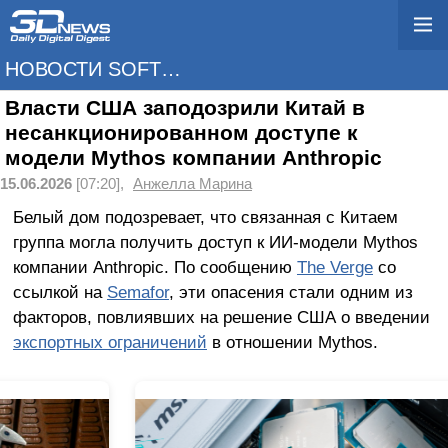
НОВОСТИ SOFTWARE
Власти США заподозрили Китай в
несанкционированном доступе к
модели Mythos компании Anthropic
15.06.2026
[07:20],
Анжелла Марина
Белый дом подозревает, что связанная с Китаем
группа могла получить доступ к ИИ-модели Mythos
компании Anthropic. По сообщению
The Verge
со
ссылкой на
Semafor
, эти опасения стали одним из
факторов, повлиявших на решение США о введении
экспортных ограничений
в отношении Mythos.