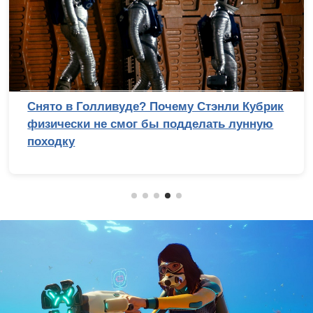
Снято в Голливуде? Почему Стэнли Кубрик
физически не смог бы подделать лунную
походку