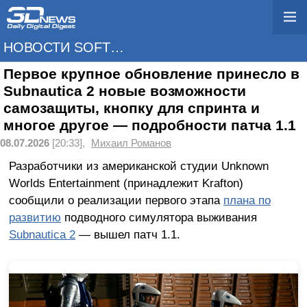
НОВОСТИ SOFTWARE
Первое крупное обновление принесло в
Subnautica 2 новые возможности
самозащиты, кнопку для спринта и
многое другое — подробности патча 1.1
08.07.2026
[20:33],
Михаил Романов
Разработчики из американской студии Unknown
Worlds Entertainment (принадлежит Krafton)
сообщили о реализации первого этапа
плана по
развитию
подводного симулятора выживания
Subnautica 2
— вышел патч 1.1.