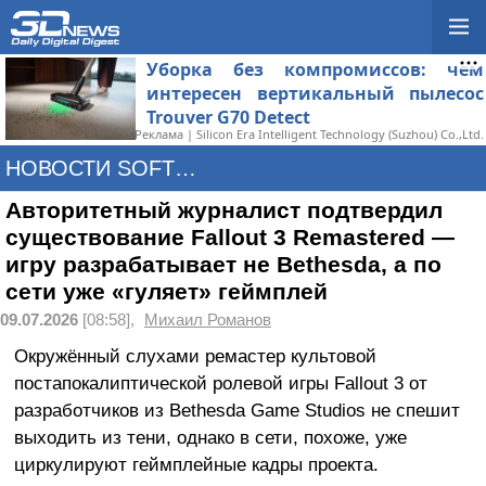
Уборка без компромиссов: чем
интересен вертикальный пылесос
Trouver G70 Detect
Реклама | Silicon Era Intelligent Technology (Suzhou) Co.,Ltd.
НОВОСТИ SOFTWARE
Авторитетный журналист подтвердил
существование Fallout 3 Remastered —
игру разрабатывает не Bethesda, а по
сети уже «гуляет» геймплей
09.07.2026
[08:58],
Михаил Романов
Окружённый слухами ремастер культовой
постапокалиптической ролевой игры Fallout 3 от
разработчиков из Bethesda Game Studios не спешит
выходить из тени, однако в сети, похоже, уже
циркулируют геймплейные кадры проекта.