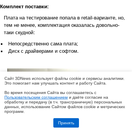
Комплект поставки:
Плата на тестирование попала в retail-варианте, но,
тем не менее, комплектация оказалась довольно-
таки скудной:
Непосредственно сама плата;
Диск с драйверами и софтом.
Сайт 3DNews использует файлы cookie и сервисы аналитики.
Это помогает нам улучшать контент и работу Cайта.
Во время посещения Cайта вы соглашаетесь с
Пользовательским соглашением
и даёте согласие на
✖
обработку и передачу (в т.ч. трансграничную) персональных
данных, использование Cайтом файлов cookie и метрических
программ.
Обзор робота-газонокосилки Dreame Roboticmower A1 Pro 2000: когда
на дачу приезжаешь только отдыхать
Принять