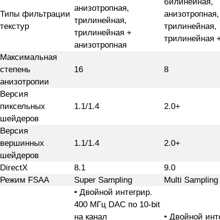
билинейная,
анизотропная,
Типы фильтрации
анизотропная,
трилинейная,
текстур
трилинейная,
трилинейная +
трилинейная 
анизотропная
Максимальная
степень
16
8
анизотропии
Версия
пиксельных
1.1/1.4
2.0+
шейдеров
Версия
вершинных
1.1/1.4
2.0+
шейдеров
DirectX
8.1
9.0
Режим FSAA
Super Sampling
Multi Sampling
• Двойной интегрир.
400 МГц DAC по 10-bit
на канал
• Двойной инт