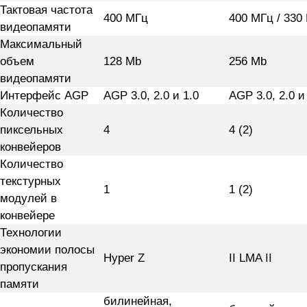
Тактовая частота
400 МГц
400 МГц / 330
видеопамяти
Максимальный
объем
128 Mb
256 Мb
видеопамяти
Интерфейс AGP
AGP 3.0, 2.0 и 1.0
AGP 3.0, 2.0 и
Количество
пиксельных
4
4 (2)
конвейеров
Количество
текстурных
1
1 (2)
модулей в
конвейере
Технологии
экономии полосы
Hyper Z
II LMA II
пропускания
памяти
билинейная,