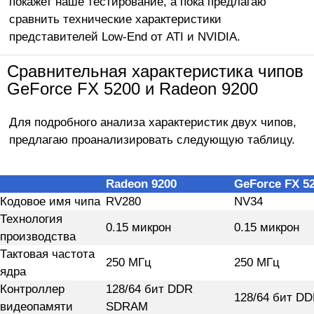
покажет наше тестирование, а пока предлагаю
сравнить технические характеристики
представителей Low-End от ATI и NVIDIA.
Сравнительная характеристика чипов
GeForce FX 5200 и Radeon 9200
Для подробного анализа характеристик двух чипов,
предлагаю проанализировать следующую таблицу.
Radeon 9200
GeForce FX 5
Кодовое имя чипа
RV280
NV34
Технология
0.15 микрон
0.15 микрон
производства
Тактовая частота
250 МГц
250 МГц
ядра
Контроллер
128/64 бит DDR
128/64 бит D
видеопамяти
SDRAM