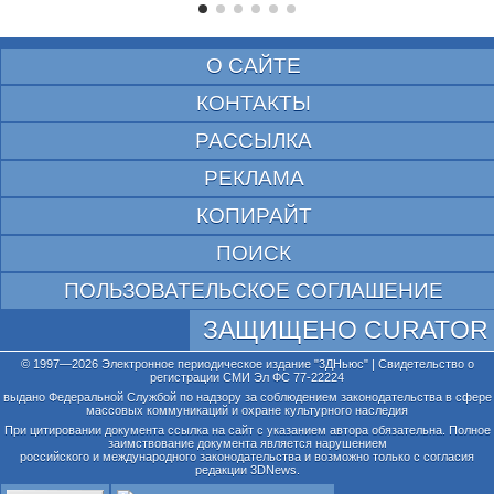
О САЙТЕ
КОНТАКТЫ
РАССЫЛКА
РЕКЛАМА
КОПИРАЙТ
ПОИСК
ПОЛЬЗОВАТЕЛЬСКОЕ СОГЛАШЕНИЕ
ЗАЩИЩЕНО CURATOR
© 1997—2026 Электронное периодическое издание "3ДНьюс" | Свидетельство о
регистрации СМИ Эл ФС 77-22224
выдано Федеральной Службой по надзору за соблюдением законодательства в сфере
массовых коммуникаций и охране культурного наследия
При цитировании документа ссылка на сайт с указанием автора обязательна. Полное
заимствование документа является нарушением
российского и международного законодательства и возможно только с согласия
редакции 3DNews.