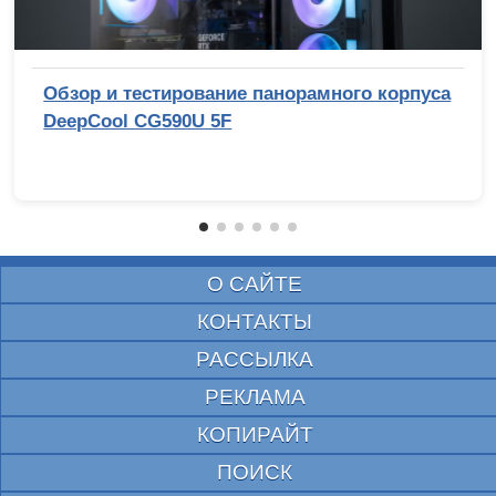
Обзор и тестирование панорамного корпуса
DeepCool CG590U 5F
О САЙТЕ
КОНТАКТЫ
РАССЫЛКА
РЕКЛАМА
КОПИРАЙТ
ПОИСК