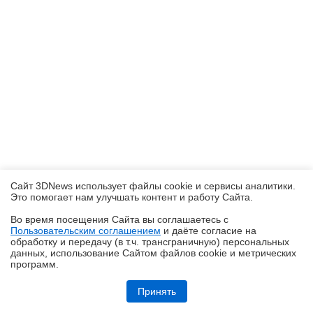
Сайт 3DNews использует файлы cookie и сервисы аналитики.
Это помогает нам улучшать контент и работу Cайта.
Во время посещения Cайта вы соглашаетесь с
Пользовательским соглашением
и даёте согласие на
✖
обработку и передачу (в т.ч. трансграничную) персональных
данных, использование Cайтом файлов cookie и метрических
программ.
Обзор смартфона TECNO SPARK 50: все тренды разом — чуть
дороже 10 тысяч рублей
Принять