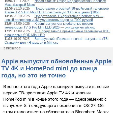
16:56
11.11.2025
Новая статья: Обзор медиаприставки SberBox
Max: быстрый Макс
22:56
23.10.2025
Представлен огромный 98-дюймовый телевизор
Xiaomi TV S Pro Mini LED с разгоном до 330 Гц и ценой $1066
14:34
20.10.2025
Представлена ТВ-приставка SberBox Max —
новый процессор и ИИ-улучшатель видео за 7990 рублей
23:04
24.09.2025
Xiaomi выпустила глобальные версии
телевизоры TV S Pro Mini LED 2026 — они хуже китайских
17:21
17.09.2025
TCL представила премиальные телевизоры X11L
с панелями SQD-Mini LED
11:38
16.07.2025
Белорусский «Горизонт» начнёт выпускать «ТВ
Станции» для «Яндекса» в Минске
← В ПРОШЛОЕ
Apple выпустит обновлённые Apple
TV 4K и HomePod mini до конца
года, но это не точно
В конце этого года Apple планирует выпустить новые
версии ТВ-приставки Apple TV 4K и колонки
HomePod mini в конце этого года — одновременно с
выпуском Siri следующего поколения в iOS 27. Об
этом стало известно обозревателю Bloomberg Марку