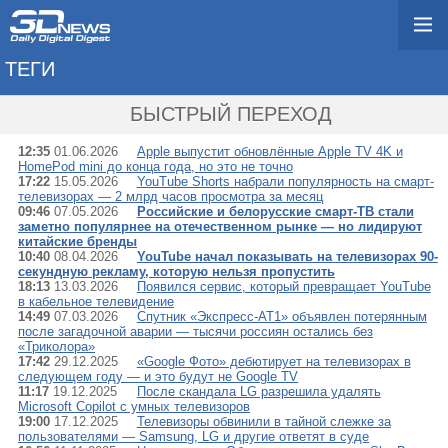
ТЕГИ
→ ТВ
БЫСТРЫЙ ПЕРЕХОД
12:35
01.06.2026
Apple выпустит обновлённые Apple TV 4K и
HomePod mini до конца года, но это не точно
17:22
15.05.2026
YouTube Shorts набрали популярность на смарт-
телевизорах — 2 млрд часов просмотра за месяц
09:46
07.05.2026
Российские и белорусские смарт-ТВ стали
заметно популярнее на отечественном рынке — но лидируют
китайские бренды
10:40
08.04.2026
YouTube начал показывать на телевизорах 90-
секундную рекламу, которую нельзя пропустить
18:13
13.03.2026
Появился сервис, который превращает YouTube
в кабельное телевидение
14:49
07.03.2026
Спутник «Экспресс-АТ1» объявлен потерянным
после загадочной аварии — тысячи россиян остались без
«Триколора»
17:42
29.12.2025
«Google Фото» дебютирует на телевизорах в
следующем году — и это будут не Google TV
11:17
19.12.2025
После скандала LG разрешила удалять
Microsoft Copilot с умных телевизоров
19:00
17.12.2025
Телевизоры обвинили в тайной слежке за
пользователями — Samsung, LG и другие ответят в суде