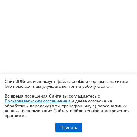
Сайт 3DNews использует файлы cookie и сервисы аналитики.
Это помогает нам улучшать контент и работу Cайта.
Во время посещения Cайта вы соглашаетесь с
Пользовательским соглашением
и даёте согласие на
✖
обработку и передачу (в т.ч. трансграничную) персональных
данных, использование Cайтом файлов cookie и метрических
программ.
Обзор Infinix GT 50 Pro: геймерский смартфон со встроенной СЖО
Принять