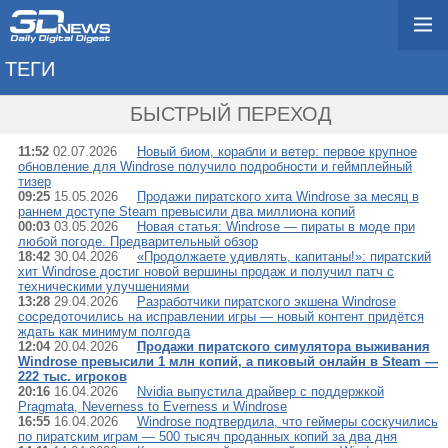
ТЕГИ
→ WINDROSE
БЫСТРЫЙ ПЕРЕХОД
11:52
02.07.2026
Новый биом, корабли и ветер: первое крупное
обновление для Windrose получило подробности и геймплейный
тизер
09:25
15.05.2026
Продажи пиратского хита Windrose за месяц в
раннем доступе Steam превысили два миллиона копий
00:03
03.05.2026
Новая статья: Windrose — пираты в моде при
любой погоде. Предварительный обзор
18:42
30.04.2026
«Продолжаете удивлять, капитаны!»: пиратский
хит Windrose достиг новой вершины продаж и получил патч с
техническими улучшениями
13:28
29.04.2026
Разработчики пиратского экшена Windrose
сосредоточились на исправлении игры — новый контент придётся
ждать как минимум полгода
12:04
20.04.2026
Продажи пиратского симулятора выживания
Windrose превысили 1 млн копий, а пиковый онлайн в Steam —
222 тыс. игроков
20:16
16.04.2026
Nvidia выпустила драйвер с поддержкой
Pragmata, Neverness to Everness и Windrose
16:55
16.04.2026
Windrose подтвердила, что геймеры соскучились
по пиратским играм — 500 тысяч проданных копий за два дня