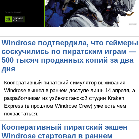
Windrose подтвердила, что геймеры
соскучились по пиратским играм —
500 тысяч проданных копий за два
дня
Кооперативный пиратский симулятор выживания
Windrose вышел в раннем доступе лишь 14 апреля, а
разработчикам из узбекистанской студии Kraken
Express (в прошлом Windrose Crew) уже есть чем
похвастаться.
Кооперативный пиратский экшен
Windrose стартовал в раннем