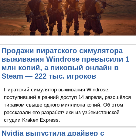
Продажи пиратского симулятора
выживания Windrose превысили 1
млн копий, а пиковый онлайн в
Steam — 222 тыс. игроков
Пиратский симулятор выживания Windrose,
поступивший в ранний доступ 14 апреля, разошёлся
тиражом свыше одного миллиона копий. Об этом
рассказали его разработчики из узбекистанской
студии Kraken Express.
Nvidia выпустила драйвер с