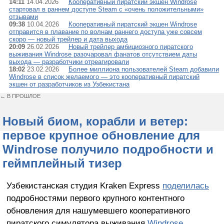
14:11
14.04.2026
Кооперативный пиратский экшен Windrose
стартовал в раннем доступе Steam c «очень положительными»
отзывами
09:38
10.04.2026
Кооперативный пиратский экшен Windrose
отправится в плавание по волнам раннего доступа уже совсем
скоро — новый трейлер и дата выхода
20:09
26.02.2026
Новый трейлер амбициозного пиратского
выживания Windrose разочаровал фанатов отсутствием даты
выхода — разработчики отреагировали
18:02
23.02.2026
Более миллиона пользователей Steam добавили
Windrose в список желаемого — это кооперативный пиратский
экшен от разработчиков из Узбекистана
← В ПРОШЛОЕ
Новый биом, корабли и ветер:
первое крупное обновление для
Windrose получило подробности и
геймплейный тизер
Узбекистанская студия Kraken Express
поделилась
подробностями первого крупного контентного
обновления для нашумевшего кооперативного
пиратского симулятора выживания
Windrose
,