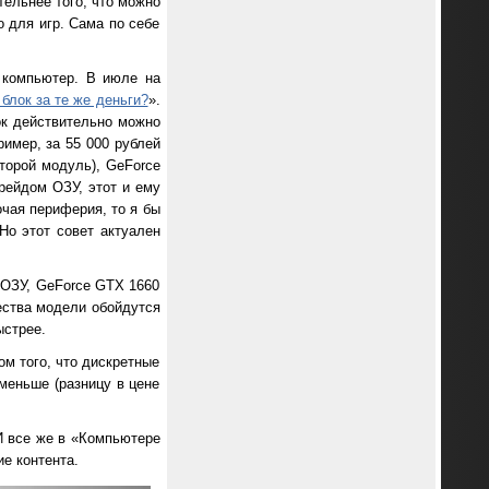
тельнее того, что можно
 для игр. Сама по себе
й компьютер. В июле на
блок за те же деньги?
».
ок действительно можно
ример, за 55 000 рублей
второй модуль), GeForce
рейдом ОЗУ, этот и ему
очая периферия, то я бы
Но этот совет актуален
т ОЗУ, GeForce GTX 1660
чества модели обойдутся
ыстрее.
м того, что дискретные
 меньше (разницу в цене
 И все же в «Компьютере
ие контента
.