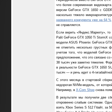
что более современная видеокарт
версии GeForce GTX 1650 с GDDR
насколько тяжело микроархитекту
названного конкурента уже на 64 %
не справляется.
Если верить «Яндекс.Маркету», то 
Palit GeForce GTX 1050 Ti StormX с
модели ASUS Phoenix GeForce GTX 
не отметить несколько грустных ф
учетом того, что моделей GeForc
предположение, что это связано со
38 тысяч уже заметно тяжелее. Фо
в реальности GeForce GTX 1650 S
тысяч — и речь идет о 4-гигабайтно
С этого месяца в стартовой сборк
недорогая NVMe-модель, от которой
Например, в
X-Com Shop
снова появ
В результате мы получили две сб
откровенно слабым системам. Одна
взять Xbox Series S 512 Гбайт, за 5