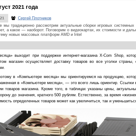
уст 2021 года
Сергей Плотников
021
е мы традиционно рассмотрим актуальные сборки игровых системных 
ет, а какое — наоборот. Поговорим о видеокартах, их стоимости и даль
тему новых массовых платформ AMD и Intel
сяца» выходит при поддержке интернет-магазина X-Com Shop, кото
том магазин осуществляет доставку товаров во все уголки страны, 
ми.
этому в «Компьютере месяца» мы ориентируемся на продукцию, котор
браженная в «Компьютере месяца», — это всего лишь ориентир. Ссылки
ии товаров магазина. Кроме того, в таблицах указаны цены, актуальн
орону до значения, кратного 500 рублям. Естественно, за время «жизн
оимость определенных товаров может как увеличиться, так и уменьшитьс