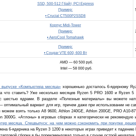
SSD, 500-512 Гбайт, PCI Express
Пример:
• Crucial CT500P2SSD8
Корпус Midi-Tower
Пример:
• AeroCool Tomahawk
Пример:
• Cougar VTE 600, 600 Вт
AMD — 60 500 руб.
Intel — 58 000 руб.
 выпуске «Компьютера месяца»
хорошенько досталось 6-ядерному Ryz
, а что ставить? Уже несколько месяцев Ryzen 5 PRO 1600 и Ryzen 
с шестью ядрами. В разделе «Полезные материалы» вы можете натк
— оптимальный вариант для игр, причем даже при использовании не са
можем взять только A8 9600, Athlon 240GE, Athlon 200GE, PRO A10-877
on 3000G. «Атлоны» в игровых сборках я категорически не рекомендую 
тер месяца. Спецвыпуск: на чем можно сэкономить при покупке дешев
мена 6-ядерника на Ryzen 3 1200 в некоторых играх приведет к падению 
тартовой сборки я бы порекомендовал только в случае острой нехватки 