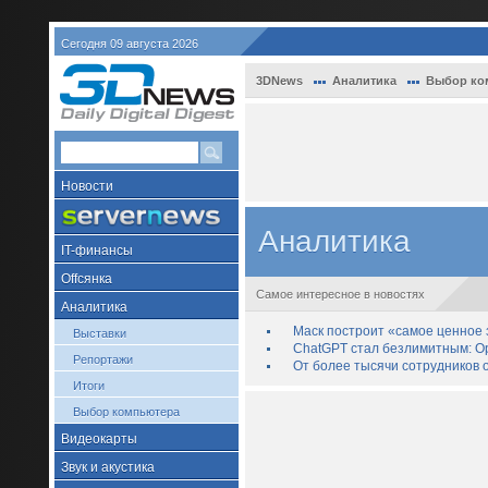
Сегодня 09 августа 2026
3DNews
Аналитика
Выбор ко
Новости
Аналитика
IT-финансы
Offсянка
Самое интересное в новостях
Аналитика
Маск построит «самое ценное з
Выставки
ChatGPT стал безлимитным: Op
Репортажи
От более тысячи сотрудников 
Итоги
Выбор компьютера
Видеокарты
Звук и акустика