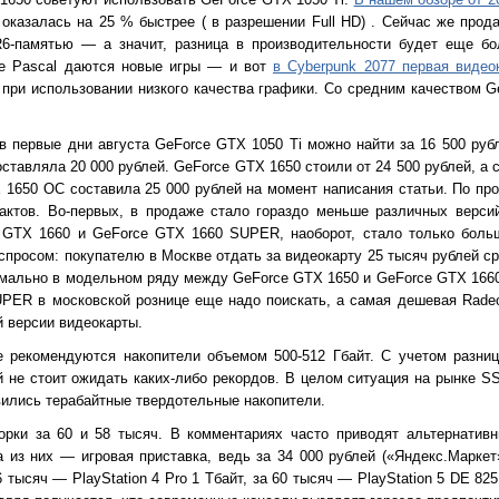
а
оказалась на 25 %
быстрее (
в разрешении Full HD
)
. Сейчас же прод
6-памятью — а значит, разница в производительности будет еще б
ре Pascal даются новые игры — и вот
в Cyberpunk 2077 первая видео
при использовании низкого качества графики. Со средним качеством G
в первые дни августа GeForce GTX 1050 Ti можно найти за 16 500 рубл
оставляла 20 000 рублей. GeForce GTX 1650 стоили от 24 500 рублей, а 
1650 OC составила 25 000 рублей на момент написания статьи. По пр
актов. Во-первых,
в продаже
стало гораздо меньше
различных верси
e GTX 1660 и GeForce GTX 1660 SUPER, наоборот, стало только боль
 спросом: покупателю в Москве
отдать
за видеокарту
25 тысяч рублей
ср
рмально в модельном ряду между GeForce GTX 1650 и GeForce GTX 1660
UPER в московской рознице
еще надо поискать
, а самая дешевая Rade
й версии видеокарты.
е рекомендуются накопители объемом 500-512 Гбайт. С учетом разни
 не стоит ожидать каких-либо рекордов. В целом ситуация на рынке S
ились терабайтные твердотельные накопители.
орки за 60 и 58 тысяч. В комментариях часто приводят альтернативн
 из них — игровая приставка, ведь за 34 000 рублей («Яндекс.Маркет
6 тысяч — PlayStation 4 Pro 1 Тбайт, за 60 тысяч — PlayStation 5 DE 82