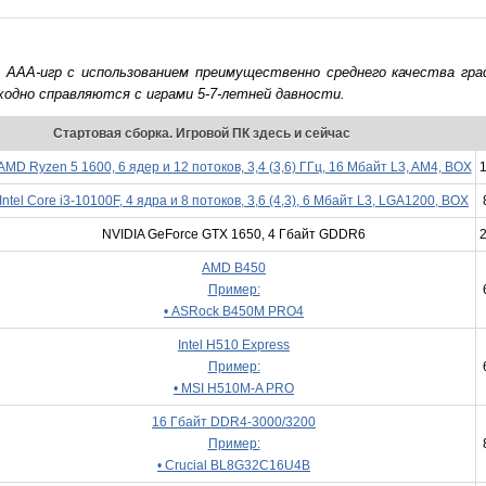
 ААА-игр с использованием преимущественно среднего качества гр
одно справляются с играми 5-7-летней давности.
Стартовая сборка. Игровой ПК здесь и сейчас
AMD Ryzen 5 1600, 6 ядер и 12 потоков, 3,4 (3,6) ГГц, 16 Мбайт L3, AM4, BOX
1
Intel Core i3-10100F, 4 ядра и 8 потоков, 3,6 (4,3), 6 Мбайт L3, LGA1200, BOX
NVIDIA GeForce GTX 1650, 4 Гбайт GDDR6
2
AMD B450
Пример:
• ASRock B450M PRO4
Intel H510 Express
Пример:
• MSI H510M-A PRO
16 Гбайт DDR4-3000/3200
Пример:
• Crucial BL8G32C16U4B