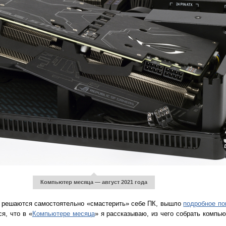
Компьютер месяца — август 2021 года
не решаются самостоятельно «смастерить» себе ПК, вышло
подробное по
я, что в «
Компьютере месяца
» я рассказываю, из чего собрать компью