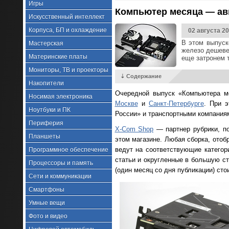
Игры
Компьютер месяца — авг
Искусственный интеллект
Корпуса, БП и охлаждение
02 августа 2
В этом выпуск
Мастерская
железо дешеве
Материнские платы
еще затронем 
Мониторы, ТВ и проекторы
⇣ Содержание
Накопители
Очередной выпуск «Компьютера ме
Носимая электроника
Москве
и
Санкт-Петербурге
. При э
Ноутбуки и ПК
России» и транспортными компания
Периферия
X-Com Shop
— партнер рубрики, по
Планшеты
этом магазине. Любая сборка, ото
ведут на соответствующие категор
Программное обеспечение
статьи и округленные в большую ст
Процессоры и память
(один месяц со дня публикации) ст
Сети и коммуникации
Смартфоны
Умные вещи
Фото и видео