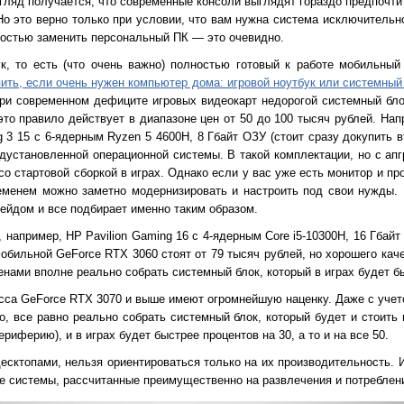
згляд получается, что современные консоли выглядят гораздо предпочти
о это верно только при условии, что вам нужна система исключительно
ностью заменить персональный ПК — это очевидно.
к, то есть (что очень важно) полностью готовый к работе мобильны
пить, если очень нужен компьютер дома: игровой ноутбук или системный 
при современном дефиците игровых видеокарт недорогой системный бл
это правило действует в диапазоне цен от 50 до 100 тысяч рублей. Нап
 3 15 с 6-ядерным Ryzen 5 4600H, 8 Гбайт ОЗУ (стоит сразу докупить 
дустановленной операционной системы. В такой комплектации, но с апг
о стартовой сборкой в играх. Однако если у вас уже есть монитор и пр
еменем можно заметно модернизировать и настроить под свои нужды. 
рейдом и все подбирает именно таким образом.
 например, HP Pavilion Gaming 16 с 4-ядерным Core i5-10300H, 16 Гбай
 мобильной GeForce RTX 3060 стоят от 79 тысяч рублей, но хорошего ка
ценами вполне реально собрать системный блок, который
в играх
будет б
сса GeForce RTX 3070 и выше имеют огромнейшую наценку. Даже с учето
о, все равно реально собрать системный блок, который будет и стоить
риферию), и в играх будет быстрее процентов на 30, а то и на все 50.
десктопами, нельзя ориентироваться только на их производительность.
 системы, рассчитанные преимущественно на развлечения и
потреблен