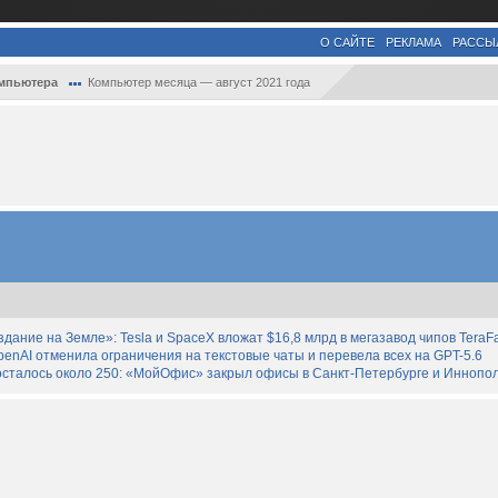
О САЙТЕ
РЕКЛАМА
РАССЫ
мпьютера
Компьютер месяца — август 2021 года
дание на Земле»: Tesla и SpaceX вложат $16,8 млрд в мегазавод чипов TeraF
enAI отменила ограничения на текстовые чаты и перевела всех на GPT-5.6
осталось около 250: «МойОфис» закрыл офисы в Санкт-Петербурге и Иннопо