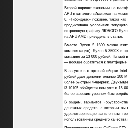
Второй вариант экономии на плат
APU в каталоге «Икскома» на момен
8. «Гибридник» поживее, такой ка
продиктована условиями текущего
встроенную графику ЛЮБОГО Ryzen
на APU AMD приведены в статье.
Вместо Ryzen 5 1600 можно взят
комплектацию). Ryzen 5 3500X в пр
магазине за 13 000 рублей. На мой 
— вообще обратиться к платформе LG
В августе в стартовой сборке Inte
рублей дает дополнительные 100 МГ
более быстрый 4-ядерник. Двухъяде
i3-10105 обойдется вам уже в 13 0
более высоким уровнем быстродейс
В общем, вариантов «обустройств
денежных средств, с которым вы г
удовлетворяющие заявленным тре
использованием среднего качества 
Периодически вместо GeForce GTX 