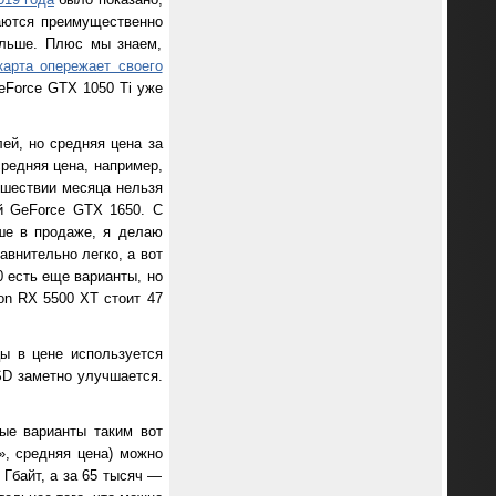
аются преимущественно
ольше. Плюс мы знаем,
карта опережает своего
eForce GTX 1050 Ti уже
ей, но средняя цена за
средняя цена, например,
ошествии месяца нельзя
й GeForce GTX 1650
. С
ше в продаже, я делаю
авнительно легко, а вот
 есть еще варианты, но
on RX 5500 XT стоит 47
цы в цене используется
SD заметно улучшается.
ые варианты таким вот
», средняя цена) можно
5 Гбайт, а за 65 тысяч —