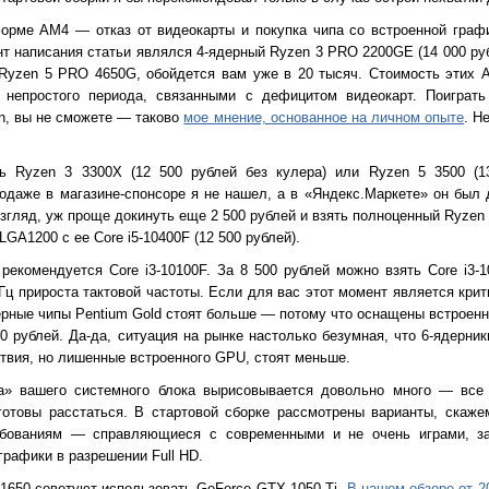
форме AM4 — отказ от видеокарты и покупка чипа со встроенной граф
т написания статьи являлся 4-ядерный Ryzen 3 PRO 2200GE (14 000 ру
к Ryzen 5 PRO 4650G, обойдется вам уже в 20 тысяч. Стоимость этих
 непростого периода, связанными с дефицитом видеокарт. Поиграть
, вы не сможете — таково
мое мнение, основанное на личном опыте
. Н
ь Ryzen 3 3300X (12 500 рублей без кулера) или Ryzen 5 3500 (
одаже в магазине-спонсоре я не нашел, а в «Яндекс.Маркете» он был 
взгляд, уж проще докинуть еще 2 500 рублей и взять полноценный Ryzen
A1200 с ее Core i5-10400F (12 500 рублей).
l рекомендуется Core i3-10100F. За 8 500 рублей можно взять Core i3
ц прироста тактовой частоты. Если для вас этот момент является крит
рные чипы Pentium Gold стоят больше — потому что оснащены встроенно
00 рублей. Да-да, ситуация на рынке настолько безумная, что 6-ядерн
твия, но лишенные встроенного GPU, стоят меньше.
а» вашего системного блока вырисовывается довольно много — все 
отовы расстаться. В стартовой сборке рассмотрены варианты, скаже
бованиям — справляющиеся с современными и не очень играми, з
графики в разрешении Full HD.
1650 советуют использовать GeForce GTX 1050 Ti.
В нашем обзоре от 2