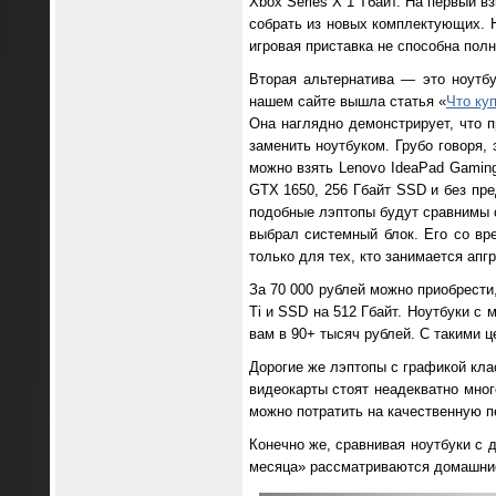
Xbox Series X 1 Тбайт. На первый в
собрать из новых комплектующих. Н
игровая приставка не способна пол
Вторая альтернатива — это ноутбу
нашем сайте вышла статья «
Что ку
Она наглядно демонстрирует, что 
заменить ноутбуком. Грубо говоря, 
можно взять Lenovo IdeaPad Gaming
GTX 1650, 256 Гбайт SSD и без пре
подобные лэптопы будут сравнимы с
выбрал системный блок. Его со вр
только для тех, кто занимается апг
За 70 000 рублей можно приобрести,
Ti и SSD на 512 Гбайт. Ноутбуки с
вам в 90+ тысяч рублей. С такими 
Дорогие же лэптопы с графикой кла
видеокарты стоят неадекватно мног
можно потратить на качественную пе
Конечно же, сравнивая ноутбуки с 
месяца» рассматриваются домашние