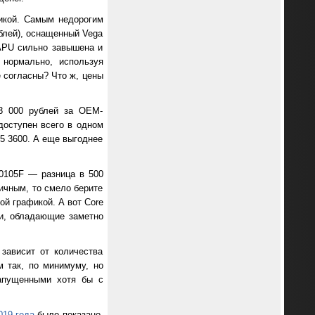
икой. Самым недорогим
блей), оснащенный Vega
 APU сильно завышена и
 нормально, используя
е согласны? Что ж, цены
13 000 рублей за OEM-
доступен всего в одном
 5 3600. А еще выгоднее
-10105F — разница в 500
ичным, то смело берите
й графикой. А вот Core
ики, обладающие заметно
зависит от количества
м так, по минимуму, но
апущенными хотя бы с
019 года
было показано,