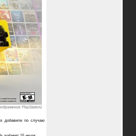
ображения: PlayStation)
us добавили по случаю
х добавят 15 июля: