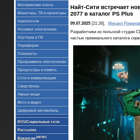
Материнские платы
Найт-Сити встречает но
2077 в каталог PS Plus
Мониторы, ТВ и проекторы
Накопители
09.07.2025
[21:26],
Михаил Романо
Носимая электроника
Разработчики из польской студии C
Ноутбуки и ПК
частью премиального каталога серви
Периферия
Планшеты
Программное обеспечение
Процессоры и память
Сети и коммуникации
Смартфоны
Умные вещи
Фото и видео
Цифровой автомобиль
RSS/Социальные сети
Рассылка
[NEW!]
Вакансии