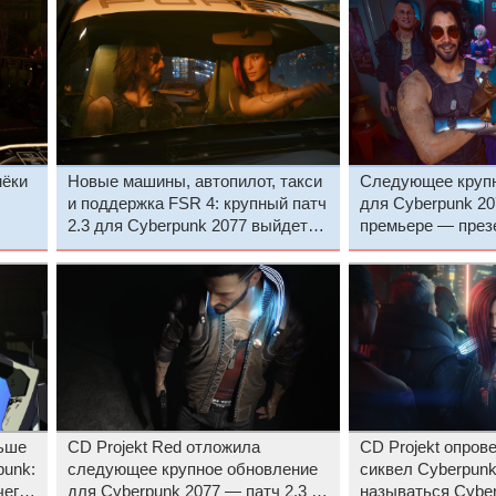
мёки
Новые машины, автопилот, такси
Следующее крупн
и поддержка FSR 4: крупный патч
для Cyberpunk 20
2.3 для Cyberpunk 2077 выйдет
премьере — през
уже завтра, но не везде
2.3 пройдёт уже 
льше
CD Projekt Red отложила
CD Projekt опрове
punk:
следующее крупное обновление
сиквел Cyberpunk
чего
для Cyberpunk 2077 — патч 2.3 не
называться Cyber