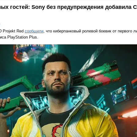
вых гостей: Sony без предупреждения добавила 
в
D Projekt Red
сообщили
, что киберпанковый ролевой боевик от первого 
са PlayStation Plus.