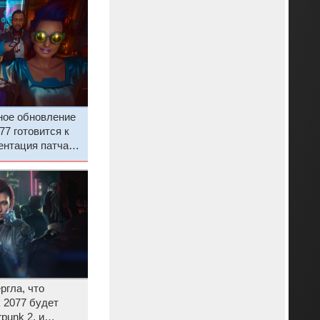
ое обновление
77 готовится к
ентация патча
завтра
ргла, что
 2077 будет
punk 2, и