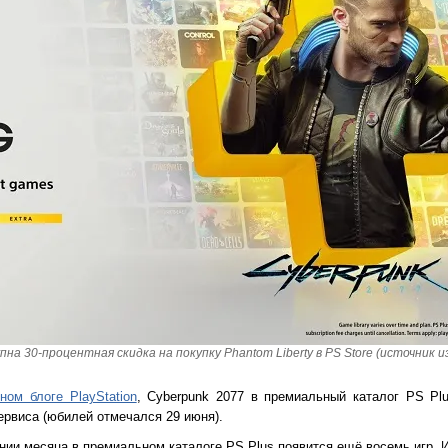
на 30-процентная скидка на покупку Phantom Liberty в PS Store (источник из
ном блоге PlayStation
, Cyberpunk 2077 в премиальный каталог PS Pl
ервиса (юбилей отмечался 29 июня).
нии месяца в премиальном каталоге PS Plus появится ещё восемь игр. И