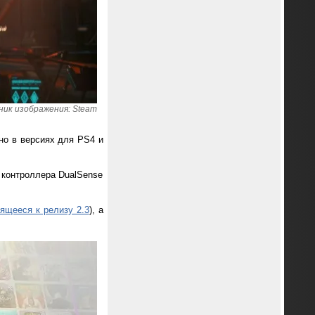
ик изображения: Steam
пно в версиях для PS4 и
 контроллера DualSense
вящееся к релизу 2.3
), а