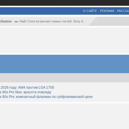
О САЙТЕ
РЕКЛАМА
РАССЫ
yStation
Найт-Сити встречает новых гостей: Sony б...
2026 году: AM4 против LGA 1700
90s Pro Max: красота повсюду
 90s Pro: компактный флагман по субфлагманской цене