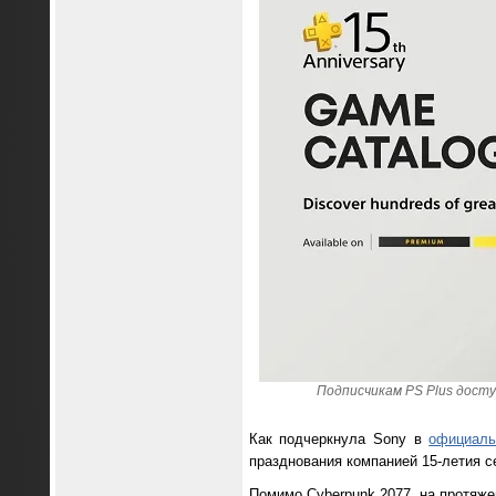
Подписчикам PS Plus доступ
Как подчеркнула Sony в
официаль
празднования компанией 15-летия с
Помимо Cyberpunk 2077, на протяже