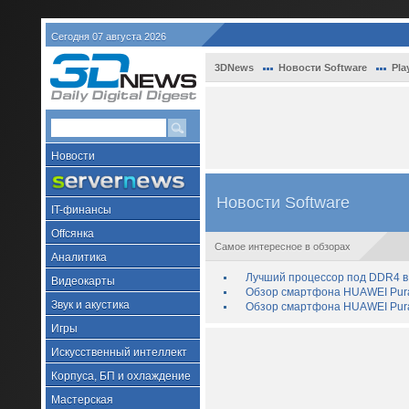
Сегодня 07 августа 2026
3DNews
Новости Software
Pla
Новости
Новости Software
IT-финансы
Offсянка
Самое интересное в обзорах
Аналитика
Лучший процессор под DDR4 в 
Видеокарты
Обзор смартфона HUAWEI Pura 
Звук и акустика
Обзор смартфона HUAWEI Pura
Игры
Искусственный интеллект
Корпуса, БП и охлаждение
Мастерская