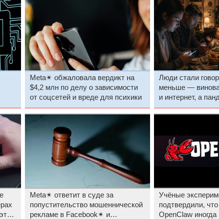
Meta✴ обжаловала вердикт на
Люди стали говор
$4,2 млн по делу о зависимости
меньше — винов
от соцсетей и вреде для психики
и интернет, а па
усилили спад
е
Meta✴ ответит в суде за
Учёные эксперим
ерах
попустительство мошеннической
подтвердили, что
 этом
рекламе в Facebook✴ и
OpenClaw иногда