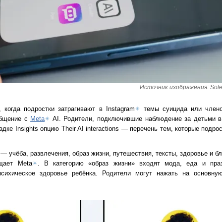
Источник изображения: Solen
когда подростки затрагивают в Instagram
✴
темы суицида или члено
общение с
Meta
✴
AI. Родители, подключившие наблюдение за детьми в
адке Insights опцию Their AI interactions — перечень тем, которые подр
— учёба, развлечения, образ жизни, путешествия, тексты, здоровье и б
щает Meta
✴
. В категорию «образ жизни» входят мода, еда и пра
сихическое здоровье ребёнка. Родители могут нажать на основну