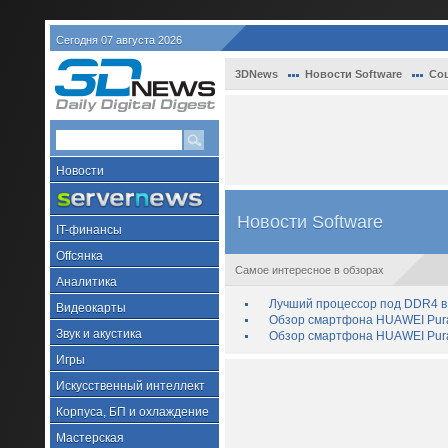
Сегодня 07 августа 2026
3DNews
Новости Software
Со
Новости
Новости Software
IT-финансы
Offсянка
Самое интересное в обзорах
Аналитика
Лучший процессор под DDR4 в 
Видеокарты
Обзор смартфона HUAWEI Pura 
Звук и акустика
Обзор смартфона HUAWEI Pura
Игры
Искусственный интеллект
Корпуса, БП и охлаждение
Мастерская