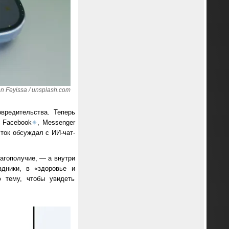
 Feyissa / unsplash.com
вредительства. Теперь
 Facebook
✴
, Messenger
осток обсуждал с ИИ-чат-
лагополучие, — а внутри
здники, в «здоровье и
ю тему, чтобы увидеть