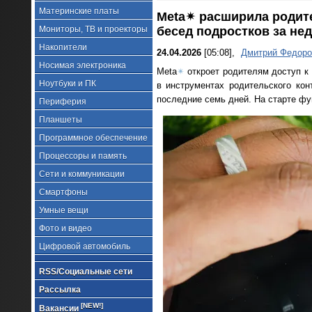
Материнские платы
Meta✴ расширила родите
Мониторы, ТВ и проекторы
бесед подростков за не
Накопители
24.04.2026
[05:08],
Дмитрий Федоро
Носимая электроника
Meta
✴
откроет родителям доступ к 
Ноутбуки и ПК
в инструментах родительского кон
последние семь дней. На старте фун
Периферия
Планшеты
Программное обеспечение
Процессоры и память
Сети и коммуникации
Смартфоны
Умные вещи
Фото и видео
Цифровой автомобиль
RSS/Социальные сети
Рассылка
[NEW!]
Вакансии