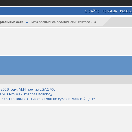
О САЙТЕ
РЕКЛАМА
РАССЫ
циальные сети
M**a расширила родительский контроль на ...
2026 году: AM4 против LGA 1700
90s Pro Max: красота повсюду
 90s Pro: компактный флагман по субфлагманской цене