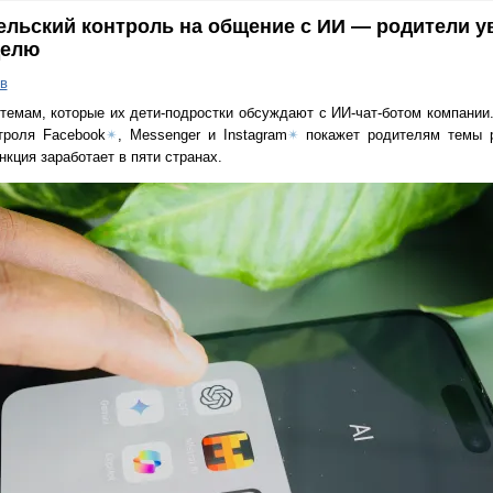
льский контроль на общение с ИИ — родители у
делю
в
темам, которые их дети-подростки обсуждают с ИИ-чат-ботом компании.
троля Facebook
✴
, Messenger и Instagram
✴
покажет родителям темы р
кция заработает в пяти странах.