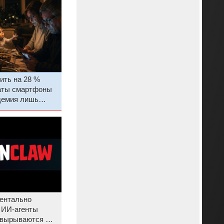
ить на 28 %
аты смартфоны
ндемия лишь
ентально
 ИИ-агенты
 вырываются из-