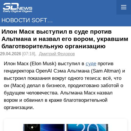
НОВОСТИ SOFTWARE
Илон Маск выступил в суде против
Альтмана и назвал его вором, укравшим
благотворительную организацию
29.04.2026
[07:18],
Дмитрий Федоров
Илон Маск (Elon Musk) выступил в
суде
против
гендиректора OpenAI Сэма Альтмана (Sam Altman) и
выстроил показания вокруг одного тезиса: всё, что
он (Маск) делал в бизнесе, продиктовано заботой о
будущем человечества. Альтмана Маск назвал
вором и обвинил в краже благотворительной
организации.