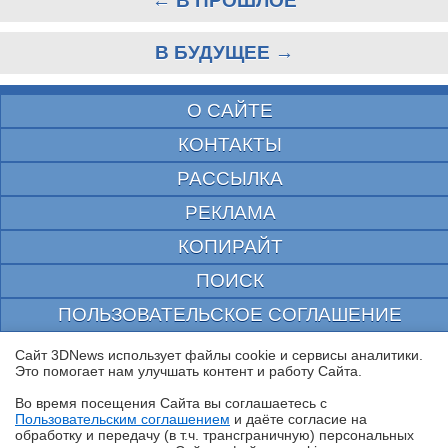
← В ПРОШЛОЕ
В БУДУЩЕЕ →
О САЙТЕ
КОНТАКТЫ
РАССЫЛКА
РЕКЛАМА
КОПИРАЙТ
ПОИСК
ПОЛЬЗОВАТЕЛЬСКОЕ СОГЛАШЕНИЕ
ЗАЩИЩЕНО CURATOR
Сайт 3DNews использует файлы cookie и сервисы аналитики.
Это помогает нам улучшать контент и работу Cайта.
© 1997—2026 Электронное периодическое издание "3ДНьюс" | Свидетельство о
регистрации СМИ Эл ФС 77-22224
Во время посещения Cайта вы соглашаетесь с
выдано Федеральной Службой по надзору за соблюдением законодательства в сфере
Пользовательским соглашением
и даёте согласие на
массовых коммуникаций и охране культурного наследия
✖
обработку и передачу (в т.ч. трансграничную) персональных
При цитировании документа ссылка на сайт с указанием автора обязательна. Полное