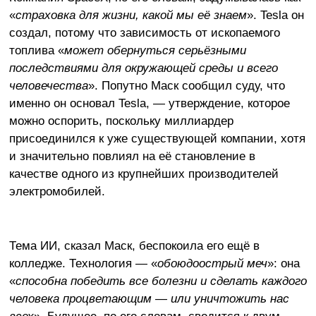
«
страховка для жизни, какой мы её знаем
». Tesla он
создал, потому что зависимость от ископаемого
топлива «
может обернуться серьёзными
последствиями для окружающей среды и всего
человечества
». Попутно Маск сообщил суду, что
именно он основал Tesla, — утверждение, которое
можно оспорить, поскольку миллиардер
присоединился к уже существующей компании, хотя
и значительно повлиял на её становление в
качестве одного из крупнейших производителей
электромобилей.
Тема ИИ, сказал Маск, беспокоила его ещё в
колледже. Технология — «
обоюдоострый меч
»: она
«
способна победить все болезни и сделать каждого
человека процветающим — или уничтожить нас
всех
». Будущее, по его словам, сводится к двум