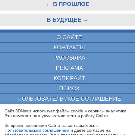
← В ПРОШЛОЕ
В БУДУЩЕЕ →
О САЙТЕ
КОНТАКТЫ
РАССЫЛКА
РЕКЛАМА
КОПИРАЙТ
ПОИСК
ПОЛЬЗОВАТЕЛЬСКОЕ СОГЛАШЕНИЕ
ЗАЩИЩЕНО CURATOR
Сайт 3DNews использует файлы cookie и сервисы аналитики.
Это помогает нам улучшать контент и работу Cайта.
© 1997—2026 Электронное периодическое издание "3ДНьюс" | Свидетельство о
регистрации СМИ Эл ФС 77-22224
Во время посещения Cайта вы соглашаетесь с
выдано Федеральной Службой по надзору за соблюдением законодательства в сфере
Пользовательским соглашением
и даёте согласие на
массовых коммуникаций и охране культурного наследия
✖