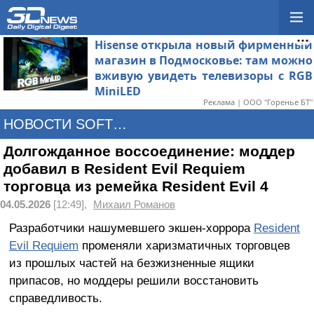
Hisense открыла новый фирменный
магазин в Подмосковье: там можно
вживую увидеть телевизоры с RGB
MiniLED
Реклама | ООО "Горенье БТ"
НОВОСТИ SOFTWARE
Долгожданное воссоединение: моддер
добавил в Resident Evil Requiem
торговца из ремейка Resident Evil 4
04.05.2026
[12:49],
Михаил Романов
Разработчики нашумевшего экшен-хоррора
Resident
Evil Requiem
променяли харизматичных торговцев
из прошлых частей на безжизненные ящики
припасов, но моддеры решили восстановить
справедливость.