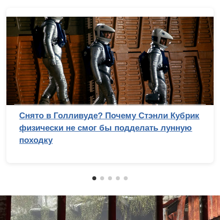
Снято в Голливуде? Почему Стэнли Кубрик
физически не смог бы подделать лунную
походку