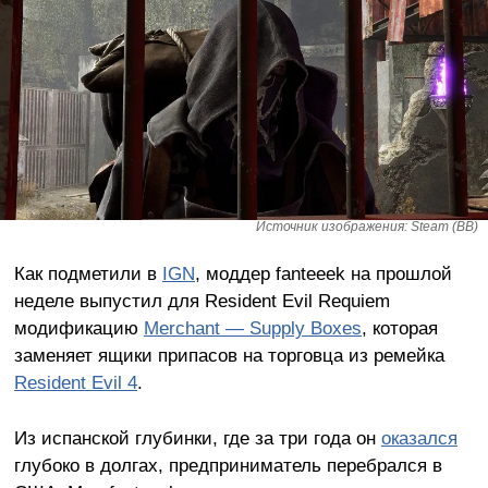
Источник изображения: Steam (BB)
Как подметили в
IGN
, моддер fanteeek на прошлой
неделе выпустил для Resident Evil Requiem
модификацию
Merchant — Supply Boxes
, которая
заменяет ящики припасов на торговца из ремейка
Resident Evil 4
.
Из испанской глубинки, где за три года он
оказался
глубоко в долгах, предприниматель перебрался в