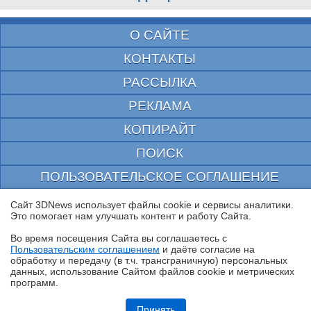
О САЙТЕ
КОНТАКТЫ
РАССЫЛКА
РЕКЛАМА
КОПИРАЙТ
ПОИСК
ПОЛЬЗОВАТЕЛЬСКОЕ СОГЛАШЕНИЕ
ЗАЩИЩЕНО CURATOR
Сайт 3DNews использует файлы cookie и сервисы аналитики.
Это помогает нам улучшать контент и работу Cайта.
© 1997—2026 Электронное периодическое издание "3ДНьюс" | Свидетельство о
регистрации СМИ Эл ФС 77-22224
Во время посещения Cайта вы соглашаетесь с
выдано Федеральной Службой по надзору за соблюдением законодательства в сфере
Пользовательским соглашением
и даёте согласие на
массовых коммуникаций и охране культурного наследия
✖
обработку и передачу (в т.ч. трансграничную) персональных
При цитировании документа ссылка на сайт с указанием автора обязательна. Полное
данных, использование Cайтом файлов cookie и метрических
заимствование документа является нарушением
программ.
российского и международного законодательства и возможно только с согласия
редакции 3DNews.
Обзор игрового QD-OLED WQHD-монитора Acer Predator X27U W1:
смена вектора
Принять