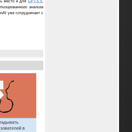
ось место и для
GPT-5.5-
тизированного анализа
enAI уже сотрудничает с
гадывать
зователей в