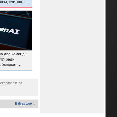
ем, считают в
ла две команды
 ИИ ради
а бывшая
тапа
bezopasnosti-na-
В будущее →