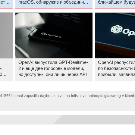
еет
macOS, обнаружив и объединив
ближайшем будущ
две уязвимости
Anthropic
OpenAI выпустила GPT-Realtime-
OpenAI распусти
и
2 и ещё две голосовые модели,
по безопасности
0
но доступны они лишь через API
прибыли, заявил
сотрудница стар
141566/openai-zapustila-daybreak-otvet-na-initsiativu-anthropic-glasswing-v-kiber