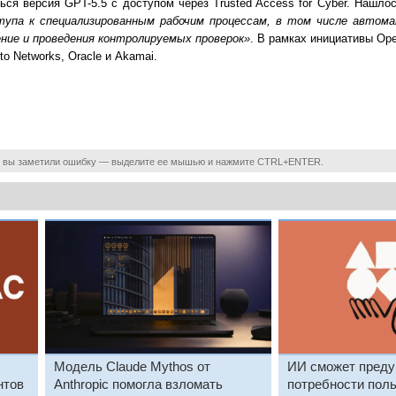
ься версия GPT-5.5 с доступом через Trusted Access for Cyber. Нашл
тупа к специализированным рабочим процессам, в том числе автома
ение и проведения контролируемых проверок»
. В рамках инициативы Op
Alto Networks, Oracle и Akamai.
 вы заметили ошибку — выделите ее мышью и нажмите CTRL+ENTER.
Модель Claude Mythos от
ИИ сможет преду
нтов
Anthropic помогла взломать
потребности поль