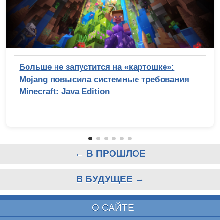
Больше не запустится на «картошке»:
Mojang повысила системные требования
Minecraft: Java Edition
← В ПРОШЛОЕ
В БУДУЩЕЕ →
О САЙТЕ