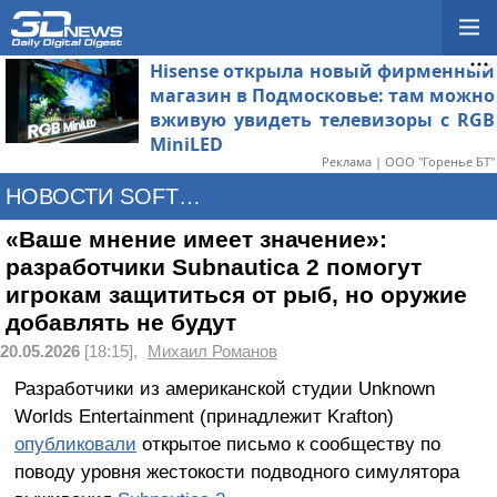
Hisense открыла новый фирменный
магазин в Подмосковье: там можно
вживую увидеть телевизоры с RGB
MiniLED
Реклама | ООО "Горенье БТ"
НОВОСТИ SOFTWARE
«Ваше мнение имеет значение»:
разработчики Subnautica 2 помогут
игрокам защититься от рыб, но оружие
добавлять не будут
20.05.2026
[18:15],
Михаил Романов
Разработчики из американской студии Unknown
Worlds Entertainment (принадлежит Krafton)
опубликовали
открытое письмо к сообществу по
поводу уровня жестокости подводного симулятора