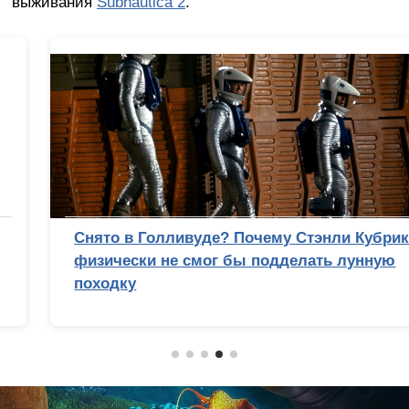
выживания
Subnautica 2
.
Снято в Голливуде? Почему Стэнли Кубрик
физически не смог бы подделать лунную
походку