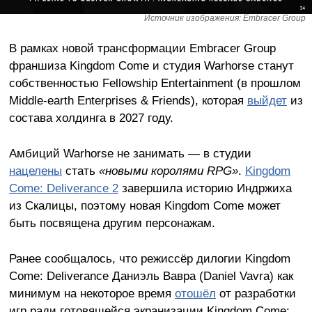
Источник изображения: Embracer Group
В рамках новой трансформации Embracer Group
франшиза Kingdom Come и студия Warhorse станут
собственностью Fellowship Entertainment (в прошлом
Middle-earth Enterprises & Friends), которая
выйдет
из
состава холдинга в 2027 году.
Амбиций Warhorse не занимать — в студии
нацелены
стать
«новыми королями RPG»
.
Kingdom
Come: Deliverance 2
завершила историю Индржиха
из Скалицы, поэтому новая Kingdom Come может
быть посвящена другим персонажам.
Ранее сообщалось, что режиссёр дилогии Kingdom
Come: Deliverance Даниэль Вавра (Daniel Vavra) как
минимум на некоторое время
отошёл
от разработки
игр ради готовящейся экранизации Kingdom Come: