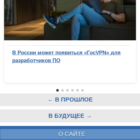
В России может появиться «ГосVPN» для
разработчиков ПО
← В ПРОШЛОЕ
В БУДУЩЕЕ →
О САЙТЕ