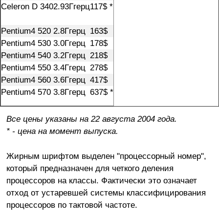
Celeron D 340
2.93Ггерц
117$ *
Pentium4 520
2.8Ггерц
163$
Pentium4 530
3.0Ггерц
178$
Pentium4 540
3.2Ггерц
218$
Pentium4 550
3.4Ггерц
278$
Pentium4 560
3.6Ггерц
417$
Pentium4 570
3.8Ггерц
637$ *
Все цены указаны на 22 августа 2004 года.
* - цена на момент выпуска.
Жирным шрифтом выделен "процессорный номер",
который предназначен для четкого деления
процессоров на классы. Фактически это означает
отход от устаревшей системы классифицирования
процессоров по тактовой частоте.