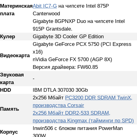
Материнская
Abit IC7-G
на чипсете Intel 875P
плата
Canterwood
Gigabyte 8GPNXP Duo на чипсете Intel
915P Grantsdale.
Кулер
Gigabyte 3D Cooler GP Edition
Gigabyte GeForce PCX 5750 (PCI Express
x16)
Видеокарта
nVidia GeForce FX 5700 (AGP 8X)
Версия драйвера: FW60.85
Звуковая
-
карта
HDD
IBM DTLA 307030 30Gb
2x256 Мбайт
PC3200 DDR SDRAM TwinX,
производства Corsair
Память
2x256 Мбайт DDR2-533 SDRAM,
производства Kingmax (тайминги по SPD)
Inwin506 с блоком питания PowerMan
Корпус
300W