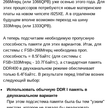
266Мгерц (или 1066QPB) уже осенью этого года. Для
этих процессоров потребуются новые материнские
платы на новом чипсете i925XE. А в отдаленном
будущем вполне возможен переход на шину
333Мгерц (или 1333QPB).
А теперь подсчитаем необходимую пропускную
способность памяти для этих вариантов. Итак, для
системы с FSB=266Мгерц необходима проп.
способность = 8.5Гбайтс (для системы с
FSB=333Мгерц - 10.7Гбайтс), а стандартная память
DDR400 в двухканальном режиме обеспечивает
только 6.4Гбайтс. В результате перед Intel'ом возник
следующий выбор:
Использовать обычную DDR I память в
двухканальном варианте
При этом подсистема памяти была бы тем "узким"
местом, которое не давало бы реализовать