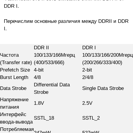
DDR I.
Перечислим основные различия между DDRII и DDR
I.
DDR II
DDR I
Частота
100/133/166Мгерц
100/133/166/200Мгерц
(Transfer rate)
(400/533/666)
(200/266/333/400)
Prefetch Size
4-bit
2-bit
Burst Length
4/8
2/4/8
Differential Data
Data Strobe
Single Data Strobe
Strobe
Напряжение
1.8V
2.5V
питания
Интерфейс
SSTL_18
SSTL_2
ввода-вывода
Потребляемая
247mW
527mW