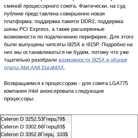
сменой процессорного сокета. Фактически, на суд
публике представлена совершенно новая
платформа: поддержка памяти DDR2, поддержка
шины PCI Express, а также расширенные
возможности по подключению периферии. Для этого
были выпущены чипсеты i925X и i915P. Подробно на
них мы останавливаться не будем, потому что уже
тщательно разобрали
возможности i925X в обзоре
платы Abit AA8 DuraMAX
.
Возвращаемся к процессорам - для сокета LGA775
компания Intel анонсировала следующие
процессоры:
Celeron D 325
2.53Ггерц
79$
Celeron D 330
2.66Ггерц
83$
Celeron D 335
2.8Ггерц
103$