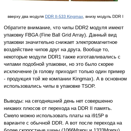
вверху два модуля
DDR II-533 Kingmax
, внизу модуль DDR I
Обратите внимание, что чипы DDR2 модуля имеют
упаковку FBGA (Fine Ball Grid Array). Данный вид
упаковки значительно снижает электромагнитное
воздействие чипов друг на друга. Вообще то,
некоторые модули DDR1 также изготавливались с
чипами подобной упаковки, но это было скорее
исключение (в голову приходит только один пример
- продукция той же компании Kingmax). А в основном
использовались чипы в упаковке TSOP.
Выводы: на сегодняшний день нет совершенно
никаких плюсов от перехода на DDR II память.
Смело можно использовать платы на i915P в
варианте с обычной DDR. А вот после перехода на
более скоростные шины (1066Мгерц и 1333Мгерц)