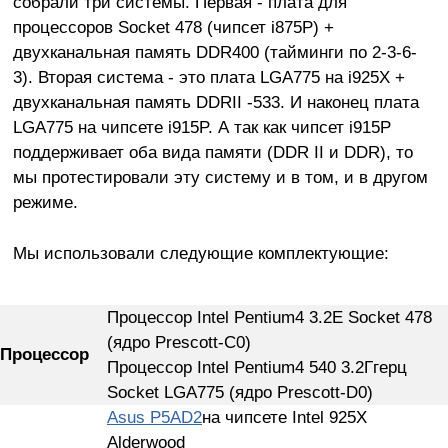
собрали три системы. Первая - плата для
процессоров Socket 478 (чипсет i875P) +
двухканальная память DDR400 (тайминги по 2-3-6-
3). Вторая система - это плата LGA775 на i925X +
двухканальная память DDRII -533. И наконец плата
LGA775 на чипсете i915P. А так как чипсет i915P
поддерживает оба вида памяти (DDR II и DDR), то
мы протестировали эту систему и в том, и в другом
режиме.
Мы использовали следующие комплектующие:
Процессор Intel Pentium4 3.2E Socket 478
(ядро Prescott-C0)
Процессор
Процессор Intel Pentium4 540 3.2Ггерц
Socket LGA775 (ядро Prescott-D0)
Asus P5AD2
на чипсете Intel 925X
Alderwood