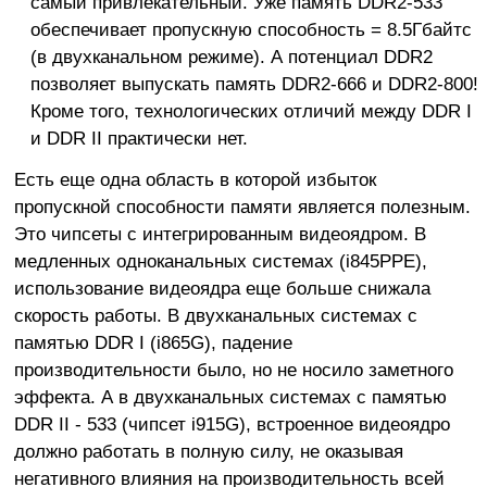
самый привлекательный. Уже память DDR2-533
обеспечивает пропускную способность = 8.5Гбайтс
(в двухканальном режиме). А потенциал DDR2
позволяет выпускать память DDR2-666 и DDR2-800!
Кроме того, технологических отличий между DDR I
и DDR II практически нет.
Есть еще одна область в которой избыток
пропускной способности памяти является полезным.
Это чипсеты с интегрированным видеоядром. В
медленных одноканальных системах (i845PPE),
использование видеоядра еще больше снижала
скорость работы. В двухканальных системах с
памятью DDR I (i865G), падение
производительности было, но не носило заметного
эффекта. А в двухканальных системах с памятью
DDR II - 533 (чипсет i915G), встроенное видеоядро
должно работать в полную силу, не оказывая
негативного влияния на производительность всей