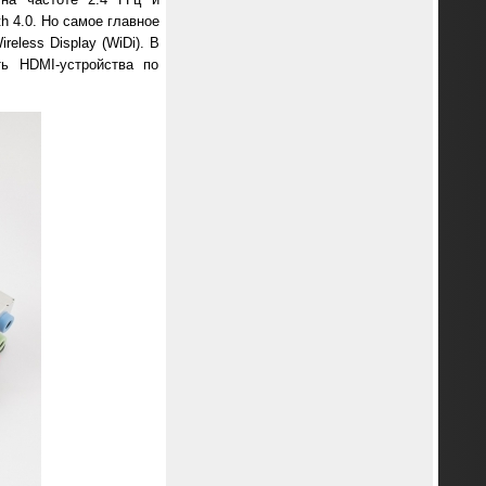
h 4.0. Но самое главное
eless Display (WiDi). В
ь HDMI-устройства по