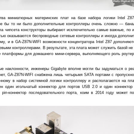
ва миниатюрных материнских плат на базе набора логики Intel Z87
кие бы то ни было дополнительные контроллеры очень сложно — банал
ла чипсета конструкторы выбирают исключительно самые важные, по и
стью оказываются беспроводные сетевые контроллеры и иногда дополни
му, и в GA-Z87N-WIFI возможности концентратора Intel Z87 дополняют
выми контроллерами. В результате, эта плата может служить базой не 
ве платформы для домашнего мини-сервера, выполняющего роль роуте
ые наклонности, инженеры Gigabyte вполне могли бы задуматься о ре
нет, GA-Z87N-WIFI снабжена лишь четырьмя SATA портами с пропускно
нному в набор системной логики контроллеру и располагаются на пла
ен один игольчатый коннектор для портов USB 2.0 и один коннектор
 pin-коннектор последовательного порта, коим в 2014 году может по