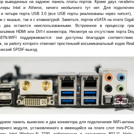
ор выведенных на заднюю панель платы портов. Кроме двух гигабитны
ллеры Intel и Atheros, ничего необычного тут нет. Для подключе
 и четыре порта USB 3.0 (все USB порты реализованы через чипсет),
к с мышью, так и с клавиатурой. Заметьте, портов eSATA на плате Gigab
в два остаются неиспользованными. Встроенное в процессор гр
зъёмов HDMI или DVI-I коннектора. Несмотря на отсутствие порта Disp
87N-WIFI поддерживаются: они доступны благодаря соответстви
к, за работу которого отвечает простенький восьмиканальный кодек Rea
ический SPDIF-выход.
аднюю панель вынесено и два коннектора для подключения WiFi-антен
ернего модуля, установленного в имеющийся на плате слот mini-PCIe
рту Intel Wireless-N 2230, работающую в стандартах 802.11 b/g/n