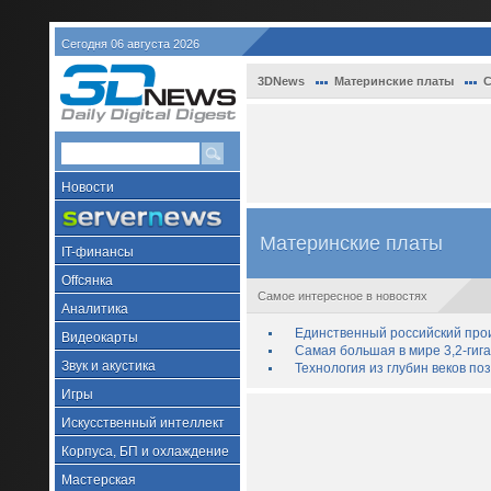
Сегодня 06 августа 2026
3DNews
Материнские платы
С
Новости
Материнские платы
IT-финансы
Offсянка
Самое интересное в новостях
Аналитика
Единственный российский про
Видеокарты
Самая большая в мире 3,2-гиг
Звук и акустика
Технология из глубин веков п
Игры
Искусственный интеллект
Корпуса, БП и охлаждение
Мастерская