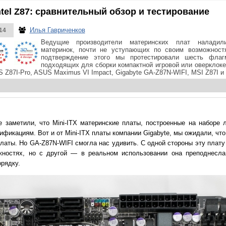
Intel Z87: сравнительный обзор и тестирование
Илья Гавриченков
14
Ведущие производители материнских плат наладил
материнок, почти не уступающих по своим возможност
подтверждение этого мы протестировали шесть флагм
подходящих для сборки компактной игровой или оверклок
 Z87I-Pro, ASUS Maximus VI Impact, Gigabyte GA-Z87N-WIFI, MSI Z87I и
заметили, что Mini-ITX материнские платы, построенные на наборе ло
ификациям. Вот и от Mini-ITX платы компании Gigabyte, мы ожидали, чт
 платы. Но GA-Z87N-WIFI смогла нас удивить. С одной стороны эту плат
жностях, но с другой — в реальном использовании она преподнесла
орядку.