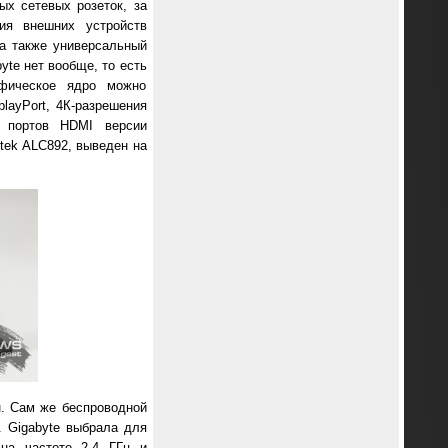
х сетевых розеток, за
ния внешних устройств
 а также универсальный
yte нет вообще, то есть
афическое ядро можно
layPort, 4К-разрешения
ю портов HDMI версии
ltek ALC892, выведен на
н. Сам же беспроводной
. Gigabyte выбрала для
 на частоте 2.4 ГГц и