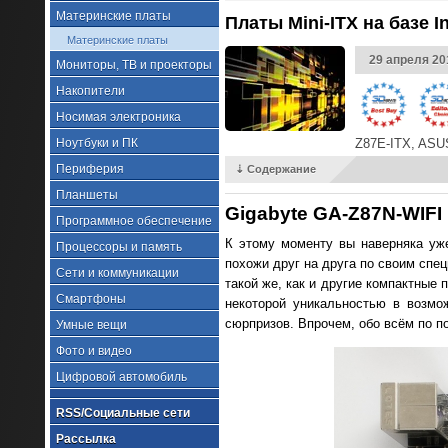
Материнские платы
Платы Mini-ITX на базе 
Материнские платы
29 апреля 20
Мониторы, ТВ и проекторы
Накопители
Носимая электроника
Ноутбуки и ПК
Z87E-ITX, ASUS
Периферия
⇣ Содержание
Планшеты
Gigabyte GA-Z87N-WIFI
Программное обеспечение
К этому моменту вы наверняка уже 
Процессоры и память
похожи друг на друга по своим спец
Сети и коммуникации
такой же, как и другие компактные
Смартфоны
некоторой уникальностью в возмо
сюрпризов. Впрочем, обо всём по п
Умные вещи
Фото и видео
Цифровой автомобиль
RSS/Социальные сети
Рассылка