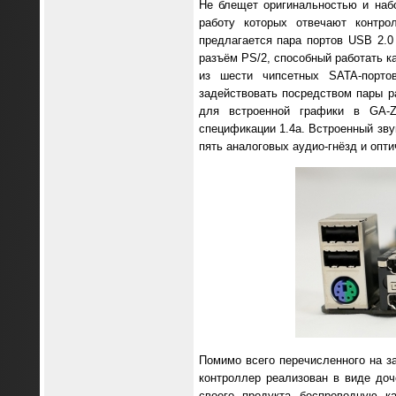
Не блещет оригинальностью и наб
работу которых отвечают контро
предлагается пара портов USB 2.0
разъём PS/2, способный работать ка
из шести чипсетных SATA-порто
задействовать посредством пары ра
для встроенной графики в GA-Z
спецификации 1.4a. Встроенный зву
пять аналоговых аудио-гнёзд и опт
Помимо всего перечисленного на з
контроллер реализован в виде доч
своего продукта беспроводную ка