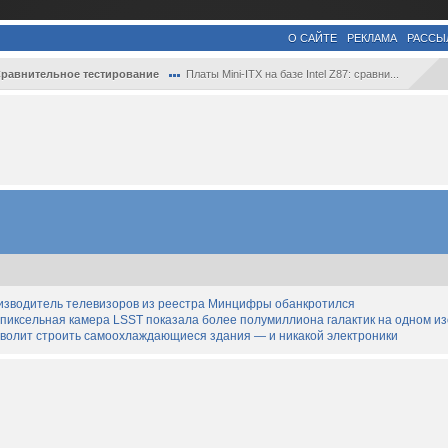
О САЙТЕ
РЕКЛАМА
РАССЫ
равнительное тестирование
Платы Mini-ITX на базе Intel Z87: сравни...
изводитель телевизоров из реестра Минцифры обанкротился
апиксельная камера LSST показала более полумиллиона галактик на одном и
озволит строить самоохлаждающиеся здания — и никакой электроники