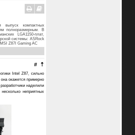
и выпуск компактных
ям полноразмерным. В
анских LGA1150-плат,
ерской системы: ASRock
 MSI Z87I Gaming AC
#
⇡
гики Intel Z87, сильно
о она окажется примерно
у разработчики наделили
 несколько неприятных