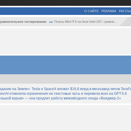
О САЙТЕ
РЕКЛАМА
РАССЫ
равнительное тестирование
Платы Mini-ITX на базе Intel Z87: сравни...
дание на Земле»: Tesla и SpaceX вложат $16,8 млрд в мегазавод чипов TeraF
enAI отменила ограничения на текстовые чаты и перевела всех на GPT-5.6
льшой взрыв» — она продлит работу межзвёздного зонда «Вояджер-2»