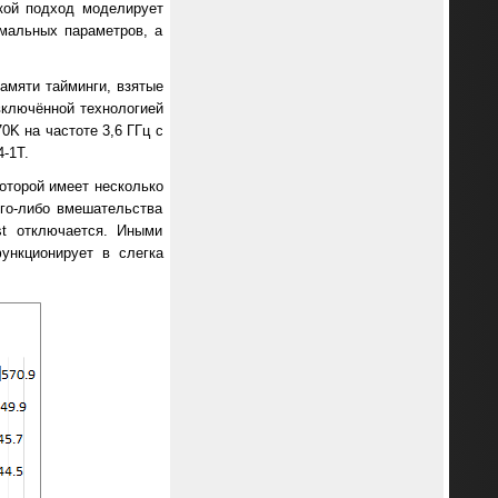
кой подход моделирует
имальных параметров, а
амяти тайминги, взятые
включённой технологией
0K на частоте 3,6 ГГц с
-1T.
оторой имеет несколько
ого-либо вмешательства
st отключается. Иными
ункционирует в слегка