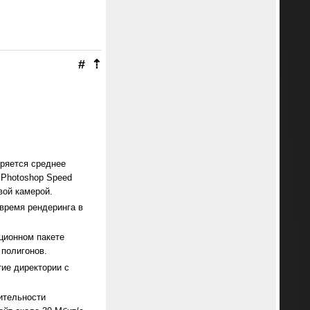
#
⇡
еряется среднее
 Photoshop Speed
вой камерой.
время рендеринга в
.
ционном пакете
 полигонов.
ие директории с
ительности