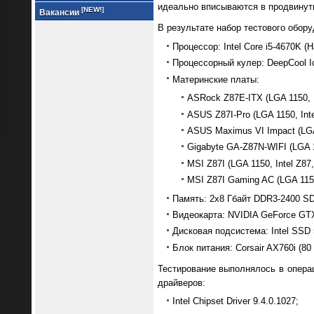
идеально вписываются в продвинут
[NEW!]
Вакансии
В результате набор тестового обор
Процессор: Intel Core i5-4670K (H
Процессорный кулер: DeepCool I
Материнские платы:
ASRock Z87E-ITX (LGA 1150, I
ASUS Z87I-Pro (LGA 1150, Int
ASUS Maximus VI Impact (LGA 
Gigabyte GA-Z87N-WIFI (LGA 1
MSI Z87I (LGA 1150, Intel Z87
MSI Z87I Gaming AC (LGA 1150
Память: 2x8 Гбайт DDR3-2400 SDR
Видеокарта: NVIDIA GeForce GTX 
Дисковая подсистема: Intel SS
Блок питания: Corsair AX760i (80 
Тестирование выполнялось в операц
драйверов:
Intel Chipset Driver 9.4.0.1027;