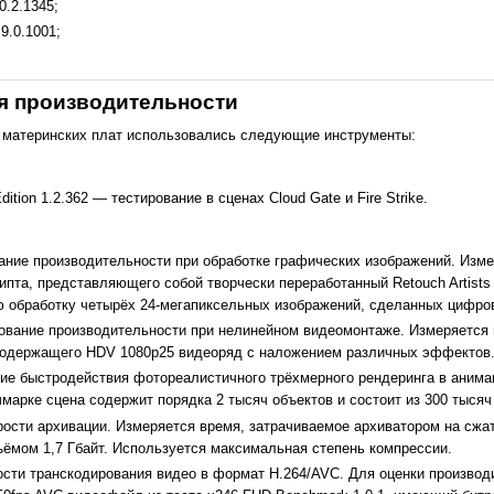
0.2.1345;
.9.0.1001;
я производительности
 материнских плат использовались следующие инструменты:
dition 1.2.362 — тестирование в сценах Cloud Gate и Fire Strike.
ание производительности при обработке графических изображений. Изм
ипта, представляющего собой творчески переработанный Retouch Artists
ю обработку четырёх 24-мегапиксельных изображений, сделанных цифро
рование производительности при нелинейном видеомонтаже. Измеряется 
 содержащего HDV 1080p25 видеоряд с наложением различных эффектов
ие быстродействия фотореалистичного трёхмерного рендеринга в анима
арке сцена содержит порядка 2 тысяч объектов и состоит из 300 тысяч
ости архивации. Измеряется время, затрачиваемое архиватором на сжат
мом 1,7 Гбайт. Используется максимальная степень компрессии.
ости транскодирования видео в формат H.264/AVC. Для оценки производ