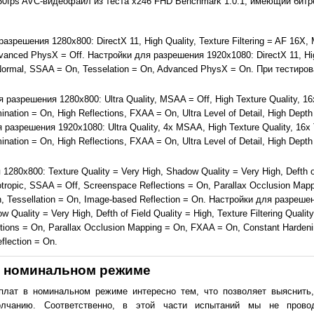
0fps AVC-видеофайл из теста x246 FHD Benchmark 1.0.1, имеющий битре
разрешения 1280х800: DirectX 11, High Quality, Texture Filtering = AF 16X, 
dvanced PhysX = Off. Настройки для разрешения 1920x1080: DirectX 11, Hig
= Normal, SSAA = On, Tesselation = On, Advanced PhysX = On. При тестир
 разрешения 1280х800: Ultra Quality, MSAA = Off, High Texture Quality, 16x
ation = On, High Reflections, FXAA = On, Ultra Level of Detail, High Depth 
разрешения 1920x1080: Ultra Quality, 4x MSAA, High Texture Quality, 16x T
ation = On, High Reflections, FXAA = On, Ultra Level of Detail, High Depth 
280х800: Texture Quality = Very High, Shadow Quality = Very High, Defth of
isotropic, SSAA = Off, Screenspace Reflections = On, Parallax Occlusion Map
, Tessellation = On, Image-based Reflection = On. Настройки для разреше
 Quality = Very High, Defth of Field Quality = High, Texture Filtering Quality
tions = On, Parallax Occlusion Mapping = On, FXAA = On, Constant Harden
flection = On.
в номинальном режиме
 плат в номинальном режиме интересно тем, что позволяет выяснить,
лчанию. Соответственно, в этой части испытаний мы не провод