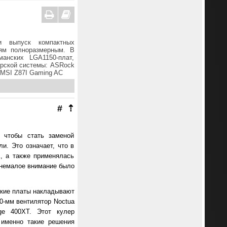
и выпуск компактных
ям полноразмерным. В
анских LGA1150-плат,
ерской системы: ASRock
 MSI Z87I Gaming AC
#
⇡
, чтобы стать заменой
и. Это означает, что в
K, а также применялась
я немалое внимание было
ские платы накладывают
0-мм вентилятор Noctua
ge 400XT. Этот кулер
 именно такие решения