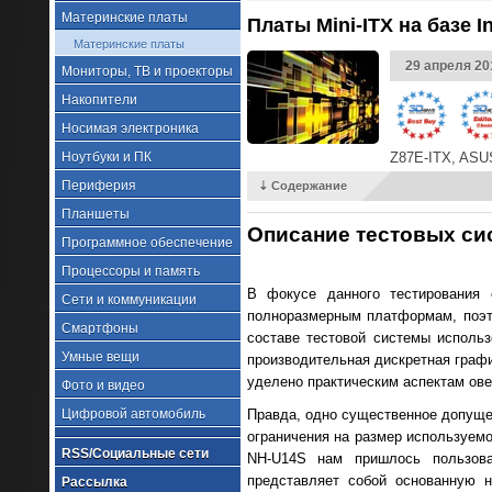
Материнские платы
Платы Mini-ITX на базе 
Материнские платы
29 апреля 20
Мониторы, ТВ и проекторы
Накопители
Носимая электроника
Ноутбуки и ПК
Z87E-ITX, ASUS
Периферия
⇣ Содержание
Планшеты
Описание тестовых си
Программное обеспечение
Процессоры и память
В фокусе данного тестирования 
Сети и коммуникации
полноразмерным платформам, поэто
Смартфоны
составе тестовой системы использ
Умные вещи
производительная дискретная графи
уделено практическим аспектам ове
Фото и видео
Цифровой автомобиль
Правда, одно существенное допущен
ограничения на размер используемо
RSS/Социальные сети
NH-U14S нам пришлось пользова
представляет собой основанную 
Рассылка