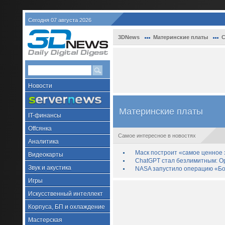
Сегодня 07 августа 2026
3DNews
Материнские платы
С
Новости
Материнские платы
IT-финансы
Offсянка
Самое интересное в новостях
Аналитика
Маск построит «самое ценное з
Видеокарты
ChatGPT стал безлимитным: Op
Звук и акустика
NASA запустило операцию «Бо
Игры
Искусственный интеллект
Корпуса, БП и охлаждение
Мастерская