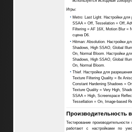
используется исходный 1080p@5
Игры:
Metro: Last Light. Настройки для 
SSAA = Off, Tesselation = Off, A
Filtering = AF 16X, Motion Blur 
сцена D6.
Hitman: Absolution. Настройки для
Shadows, High SSAO, Global Illumin
On, Normal Bloom. Настройки для 
Shadows, High SSAO, Global Illumin
On, Normal Bloom.
Thief. Настройки для разрешения 1
Texture Filtering Quality = 8x An
Constant Hardening Shadows = On
Texture Quality = Very High, Shadow
SSAA = High, Screenspace Reflec
Tessellation = On, Image-based Re
Производительность 
Тестирование производительности
работают с настройками по умо