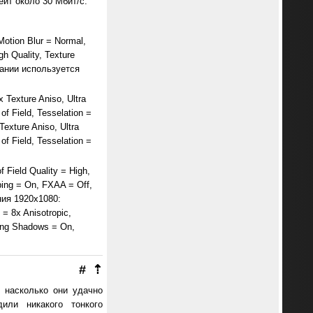
йт около 30 Мбит/с.
Motion Blur = Normal,
h Quality, Texture
овании используется
 Texture Aniso, Ultra
of Field, Tesselation =
exture Aniso, Ultra
of Field, Tesselation =
 Field Quality = High,
ping = On, FXAA = Off,
ния 1920х1080:
 = 8x Anisotropic,
ing Shadows = On,
#
⇡
 насколько они удачно
или никакого тонкого