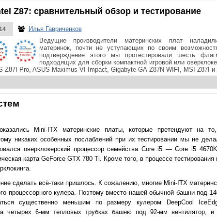
Intel Z87: сравнительный обзор и тестирование
Илья Гавриченков
14
Ведущие производители материнских плат наладил
материнок, почти не уступающих по своим возможност
подтверждение этого мы протестировали шесть флагм
подходящих для сборки компактной игровой или оверклок
 Z87I-Pro, ASUS Maximus VI Impact, Gigabyte GA-Z87N-WIFI, MSI Z87I и
стем
оказались Mini-ITX материнские платы, которые претендуют на то
му никаких особенных послаблений при их тестировании мы не делал
овался оверклокерский процессор семейства Core i5 — Core i5 4670
ческая карта GeForce GTX 780 Ti. Кроме того, в процессе тестировани
рклокинга.
ие сделать всё-таки пришлось. К сожалению, многие Mini-ITX материн
го процессорного кулера. Поэтому вместо нашей обычной башни под 14
ться существенно меньшим по размеру кулером DeepCool IceEd
на четырёх 6-мм тепловых трубках башню под 92-мм вентилятор, и