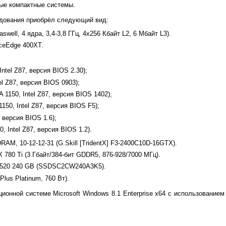
ые компактные системы.
удования приобрёл следующий вид:
aswell, 4 ядра, 3,4-3,8 ГГц, 4x256 Кбайт L2, 6 Мбайт L3).
ceEdge 400XT.
ntel Z87, версия BIOS 2.30);
el Z87, версия BIOS 0903);
1150, Intel Z87, версия BIOS 1402);
150, Intel Z87, версия BIOS F5);
, версия BIOS 1.6);
, Intel Z87, версия BIOS 1.2).
AM, 10-12-12-31 (G.Skill [TridentX] F3-2400C10D-16GTX).
780 Ti (3 Гбайт/384-бит GDDR5, 876-928/7000 МГц).
D 520 240 GB (SSDSC2CW240A3K5).
Plus Platinum, 760 Вт).
ионной системе Microsoft Windows 8.1 Enterprise x64 с использование