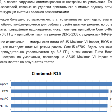
S, а просто загружали оптимизированные настройки по умолчанию. Та
ьзователей, которые не уделяют пристального внимания подбору опт
нфигурации системы заложен разработчиками.
туации большинство материнских плат устанавливает для подсистемы п
е обычно конфигурируется для работы в своём штатном режиме, но со 
ьтаты, приведённые на диаграммах ниже, получены при работе Core i5-467
о 3,8 ГГц, и при работе памяти в режиме DDR3-1333 с задержками 9-9-9-24
тное исключение — материнская плата ASUS Maximus VI Impact, BIOS к
, как выглядит штатный режим работы Core i5-4670K. Здесь без как
 принудительно увеличивается до 3,8 ГГц, а технология Turbo Boo
и настроек по умолчанию, процессор на ASUS Maximus VI Impact ф
 сказывается на результатах тестов.