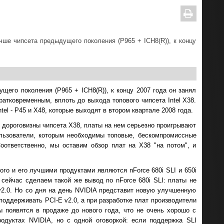
ше чипсета предыдущего поколения (P965 + ICH8(R)), к концу
его поколения (P965 + ICH8(R)), к концу 2007 года он занял
кратковременным, вплоть до выхода топового чипсета Intel X38.
el - P45 и X48, которые выходят в втором квартале 2008 года.
и дороговизны чипсета X38, платы на нем серьезно проигрывают
ользователи, которым необходимы топовые, бескомпромиссные
ответственно, мы оставим обзор плат на X38 "на потом", и
ого и его лучшими продуктами являются nForce 680i SLI и 650i
 сейчас сделаем такой же вывод по nForce 680i SLI: платы не
v2.0. Но со дня на день NVIDIA представит новую улучшенную
 поддерживать PCI-E v2.0, а при разработке плат производители
ты появятся в продаже до нового года, что не очень хорошо с
родуктах NVIDIA, но с одной оговоркой: если поддержка SLI