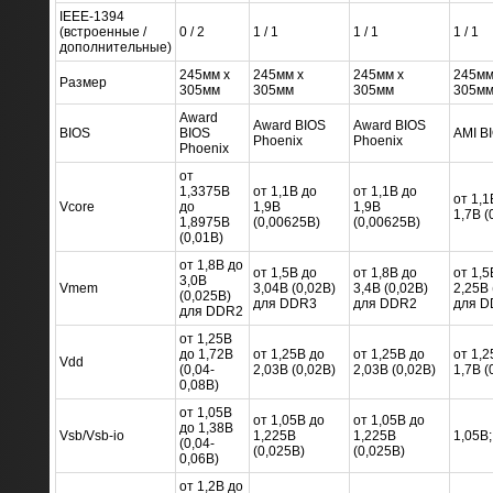
IEEE-1394
(встроенные /
0 / 2
1 / 1
1 / 1
1 / 1
дополнительные)
245мм x
245мм x
245мм x
245мм
Размер
305мм
305мм
305мм
305м
Award
Award BIOS
Award BIOS
BIOS
BIOS
AMI B
Phoenix
Phoenix
Phoenix
от
1,3375В
от 1,1В до
от 1,1В до
от 1,1
Vcore
до
1,9В
1,9В
1,7В (
1,8975В
(0,00625В)
(0,00625В)
(0,01В)
от 1,8В до
от 1,5В до
от 1,8В до
от 1,5
3,0В
Vmem
3,04В (0,02В)
3,4В (0,02В)
2,25В 
(0,025В)
для DDR3
для DDR2
для D
для DDR2
от 1,25В
до 1,72В
от 1,25В до
от 1,25В до
от 1,2
Vdd
(0,04-
2,03В (0,02В)
2,03В (0,02В)
1,7В (
0,08В)
от 1,05В
от 1,05В до
от 1,05В до
до 1,38В
Vsb/Vsb-io
1,225В
1,225В
1,05В;
(0,04-
(0,025В)
(0,025В)
0,06В)
от 1,2В до