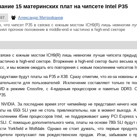
ние 15 материнских плат на чипсете Intel P35
Александр Митрофанов
007
о, что чипсет P35 в связке с южным мостом ICH9(R) лишь немногим луч
анял прочное положение в middle-end и частично в high-end секторе
 связке с южным мостом ICH9(R) лишь немногим лучше чипсета предыдущ
астично в high-end секторе. Вторжение в high-end сектор было весьма 
с, и мы можем ожидать его повторения с новым поколением чипсетов Int
одуктами будут платы на P35 и X38. Сразу отметим, что из-за новизны 
кательности для пользователей. Исключение составляют только те п
D в режиме Crossfire, с 4-ядерным процессором и памятью DDR3. Со
P35.
 NVIDIA. За последнее время этот чипмейкер не представил ничего нов
ты на 650i SLI уже не столь привлекательны, как в момент выхода. А
олением 45нм процессоров Intel, не поддерживают шину PCI Express 
 SLI. С помощью дополнительного чипа, платы на основе 780i SLI будут
сти Yorkfield и Wolfdale. Однако не стоит думать, что первые продук
одители пропускают пик рождественских продаж. Итак, забываем о п