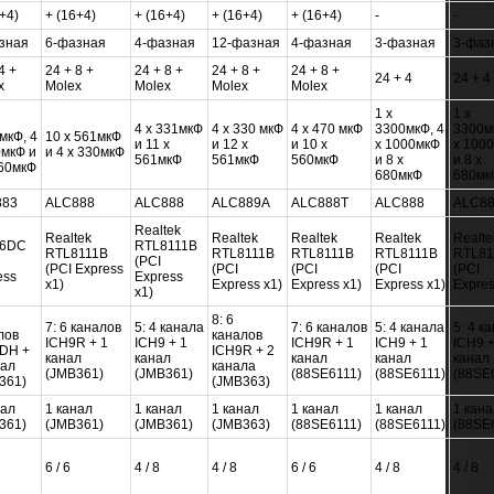
+4)
+ (16+4)
+ (16+4)
+ (16+4)
+ (16+4)
-
-
зная
6-фазная
4-фазная
12-фазная
4-фазная
3-фазная
3-фаз
4 +
24 + 8 +
24 + 8 +
24 + 8 +
24 + 8 +
24 + 4
24 + 4
x
Molex
Molex
Molex
Molex
1 x
1 x
4 x 331мкФ
4 x 330 мкФ
4 x 470 мкФ
3300мкФ, 4
3300м
мкФ, 4
10 x 561мкФ
и 11 x
и 12 x
и 10 x
x 1000мкФ
x 100
0мкФ и
и 4 x 330мкФ
561мкФ
561мкФ
560мкФ
и 8 x
и 8 x
560мкФ
680мкФ
680мк
883
ALC888
ALC888
ALC889A
ALC888T
ALC888
ALC88
Realtek
Realtek
Realtek
Realtek
Realtek
Realte
66DC
RTL8111B
RTL8111B
RTL8111B
RTL8111B
RTL8111B
RTL81
(PCI
(PCI Express
(PCI
(PCI
(PCI
(PCI
ess
Express
x1)
Express x1)
Express x1)
Express x1)
Expres
x1)
8: 6
7: 6 каналов
5: 4 канала
7: 6 каналов
5: 4 канала
5: 4 к
лов
каналов
ICH9R + 1
ICH9 + 1
ICH9R + 1
ICH9 + 1
ICH9 +
DH +
ICH9R + 2
канал
канал
канал
канал
канал
нал
канала
(JMB361)
(JMB361)
(88SE6111)
(88SE6111)
(88SE
361)
(JMB363)
нал
1 канал
1 канал
1 канал
1 канал
1 канал
1 кана
361)
(JMB361)
(JMB361)
(JMB363)
(88SE6111)
(88SE6111)
(88SE
6 / 6
4 / 8
4 / 8
6 / 6
4 / 8
4 / 8