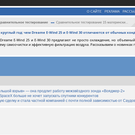
О САЙТЕ
РЕКЛАМА
РАССЫ
равнительное тестирование
Сравнительное тестирование 15 матерински...
круглый год: чем Dreame E-Wind 25 и E-Wind 30 отличаются от обычных ко
reame E-Wind 25 и E-Wind 30 предлагают не просто охлаждение, но объемный 
тему самоочистки и эффективную фильтрацию воздуха. Рассказываем о новинках
льшой взрыв» — она продлит работу межзвёздного зонда «Вояджер-2»
SpaceX больше не хочет запускать спутники конкурентов
дную сделку и стала частной компанией с почти полной зависимостью от Сауд