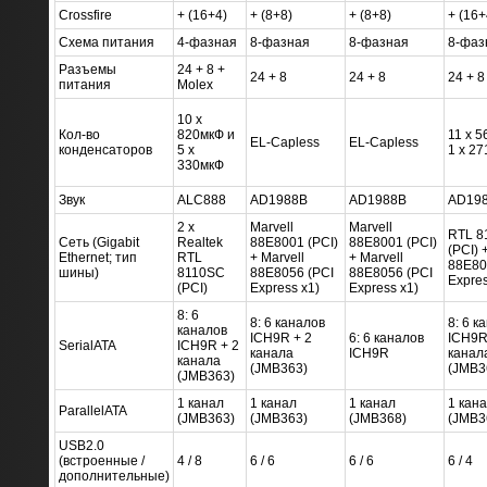
Crossfire
+ (16+4)
+ (8+8)
+ (8+8)
+ (16+
Схема питания
4-фазная
8-фазная
8-фазная
8-фаз
Разъемы
24 + 8 +
24 + 8
24 + 8
24 + 8
питания
Molex
10 x
Кол-во
820мкФ и
11 x 5
EL-Capless
EL-Capless
конденсаторов
5 x
1 x 2
330мкФ
Звук
ALC888
AD1988B
AD1988B
AD19
2 x
Marvell
Marvell
RTL 8
Сеть (Gigabit
Realtek
88E8001 (PCI)
88E8001 (PCI)
(PCI) 
Ethernet; тип
RTL
+ Marvell
+ Marvell
88E80
шины)
8110SC
88E8056 (PCI
88E8056 (PCI
Expres
(PCI)
Express x1)
Express x1)
8: 6
8: 6 каналов
8: 6 к
каналов
ICH9R + 2
6: 6 каналов
ICH9R
SerialATA
ICH9R + 2
канала
ICH9R
канал
канала
(JMB363)
(JMB3
(JMB363)
1 канал
1 канал
1 канал
1 кан
ParallelATA
(JMB363)
(JMB363)
(JMB368)
(JMB3
USB2.0
(встроенные /
4 / 8
6 / 6
6 / 6
6 / 4
дополнительные)