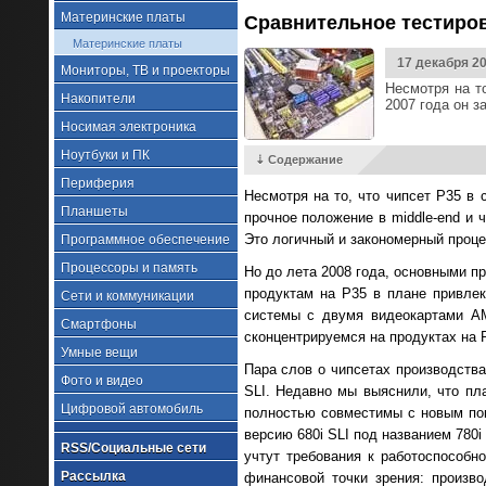
Материнские платы
Сравнительное тестирова
Материнские платы
17 декабря 2
Мониторы, ТВ и проекторы
Несмотря на т
Накопители
2007 года он з
Носимая электроника
Ноутбуки и ПК
⇣ Содержание
Периферия
Несмотря на то, что чипсет P35 в
Планшеты
прочное положение в middle-end и ч
Это логичный и закономерный процес
Программное обеспечение
Процессоры и память
Но до лета 2008 года, основными пр
продуктам на P35 в плане привле
Сети и коммуникации
системы с двумя видеокартами AM
Смартфоны
сконцентрируемся на продуктах на 
Умные вещи
Пара слов о чипсетах производства
Фото и видео
SLI. Недавно мы выяснили, что пла
Цифровой автомобиль
полностью совместимы с новым пок
версию 680i SLI под названием 780i
RSS/Социальные сети
учтут требования к работоспособно
Рассылка
финансовой точки зрения: произв