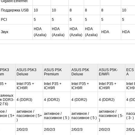
Gigabit Ethernet
Поддержка USB
10
10
8
8
8
10
PCI
5
5
5
5
5
5
HDA
HDA
HDA
HDA
Звук
HDA
HDA
(Azalia)
(Azalia)
(Azalia)
(Azalia)
 P5K3
ASUS P5K3
ASUS P5K
ASUS P5K
ASUS P5K-
ECS 
um
Deluxe
Premium
Deluxe
E/WiFi
A
P35 +
Intel P35 +
Intel P35 +
Intel P35 +
Intel P35 +
Intel
R
ICH9R
ICH9R
ICH9R
ICH9R
ICH
паянных
я DDR3-
4 (DDR3)
4 (DDR2)
4 (DDR2)
4 (DDR2)
4 (D
2 Гб)
ое /
активное /
активное /
активное /
активное /
пасс
ное ( 5+
пассивное ( 5+
пассивное ( 5-
пассивное ( 5 )
пассивное ( 5 )
( 3- )
)
)
3
2/0/2/3
2/0/2/3
2/0/2/3
2/0/2/3
2/0/1