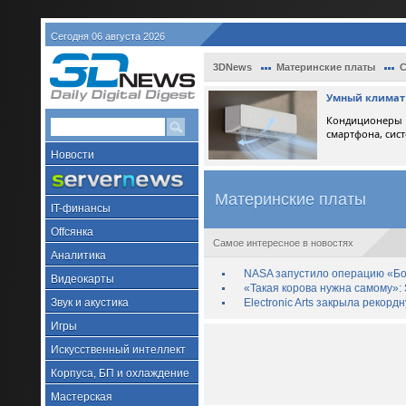
Сегодня 06 августа 2026
3DNews
Материнские платы
С
Умный климат 
Кондиционеры D
смартфона, сис
Новости
Материнские платы
IT-финансы
Offсянка
Самое интересное в новостях
Аналитика
NASA запустило операцию «Бо
Видеокарты
«Такая корова нужна самому»: 
Звук и акустика
Electronic Arts закрыла рекор
Игры
Искусственный интеллект
Корпуса, БП и охлаждение
Мастерская