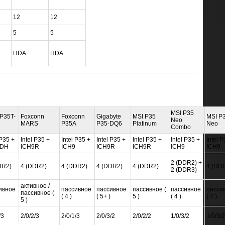
12
12
5
5
HDA
HDA
MSI P35
P35T-
Foxconn
Foxconn
Gigabyte
MSI P35
MSI P
Neo
MARS
P35A
P35-DQ6
Platinum
Neo
Combo
 P35 +
Intel P35 +
Intel P35 +
Intel P35 +
Intel P35 +
Intel P35 +
Intel P
9DH
ICH9R
ICH9
ICH9R
ICH9R
ICH9
ICH9
2 (DDR2) +
DR2)
4 (DDR2)
4 (DDR2)
4 (DDR2)
4 (DDR2)
4 (DD
2 (DDR3)
активное /
ивное
пассивное
пассивное
пассивное (
пассивное
пасси
пассивное (
( 4 )
( 5+ )
5 )
( 4 )
( 4 )
5 )
/3
2/0/2/3
2/0/1/3
2/0/3/2
2/0/2/2
1/0/3/2
1/0/3/2