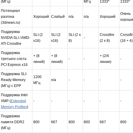
(МГц)
МГц
1333*
1333*
Потенциал
Очень
разгона
Хороший
Слабый
n/a
n/a
Хороший
хорош
(3dnews.ru)
Поддержка
SLI (2
SLI (2
SLI (2 x
Crossfire
Crossfi
NVIDIA SLI / AMD-
-
x16)
x16)
8)
(2 x 8)
(16 + 4)
ATI Crossfire
Поддержка
+ (8
+ (8
+ (2/4
третьего слота
-
-
-
линий)
линий)
линии)
PCI Express x16
Поддержка SLI-
1200
Ready Memory
n/a
-
-
-
-
МГц
(МГц) с EPP
Поддержка Intel
XMP (
Extended
-
-
-
-
-
-
Memory Profiles
)
Поддержка
памяти DDR2
800
667
800
800
667
800
(МГц)