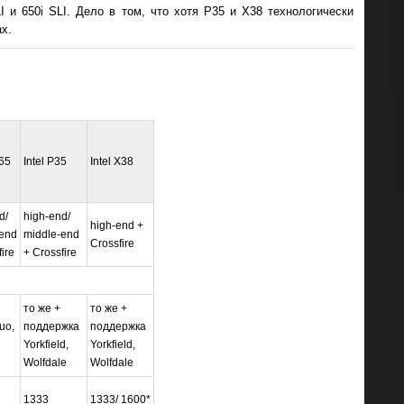
 и 650i SLI. Дело в том, что хотя P35 и X38 технологически
х.
965
Intel P35
Intel X38
d/
high-end/
high-end +
end
middle-end
Crossfire
ire
+ Crossfire
то же +
то же +
uo,
поддержка
поддержка
Yorkfield,
Yorkfield,
Wolfdale
Wolfdale
1333
1333/ 1600*