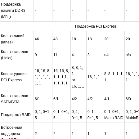
Поддержка
памяти DDR3
-
-
-
-
-
-
(МГц)
Поддержка PCI Express
Кол-во линий
46
48
18
18
20
20
(lanes)
Кол-во каналов
9
11
4
3
n/a
n/a
(Links)
8, 8, 1,
16, 16, 8,
16, 16, 8,
Конфигурация
1
8, 8, 1, 1, 1,
16, 1, 1,
1, 1, 1, 1,
1, 1, 1,1,
16, 1, 1
PCI Express
or
1
1
1, 1
1, 1, 1, 1
16, 1, 1
Кол-во каналов
6/1
6/1
4/2
4/2
4/1
6/0
SATA/PATA
0, 1, 0+1,
0, 1, 0+1,
0, 1,
0, 1,
0, 1, 0+1,
0, 1, 0+
Поддержка RAID
5
5
0+1, 5
0+1, 5
MatrixRAID
MatrixR
Встроенная
поддержка
2
2
1
1
1
1