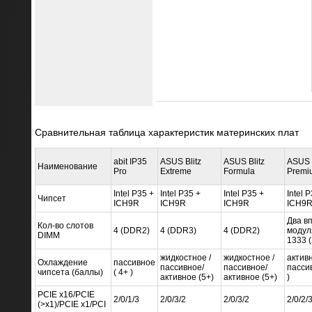
Сравнительная таблица характеристик материнских плат
abit IP35
ASUS Blitz
ASUS Blitz
ASUS
Наименование
Pro
Extreme
Formula
Premi
Intel P35 +
Intel P35 +
Intel P35 +
Intel 
Чипсет
ICH9R
ICH9R
ICH9R
ICH9
Два в
Кол-во слотов
4 (DDR2)
4 (DDR3)
4 (DDR2)
модул
DIMM
1333 (
жидкостное /
жидкостное /
активн
Охлаждение
пассивное
пассивное/
пассивное/
пассив
чипсета (баллы)
( 4+ )
активное (5+)
активное (5+)
)
PCIE x16/PCIE
2/0/1/3
2/0/3/2
2/0/3/2
2/0/2/
(>x1)/PCIE x1/PCI