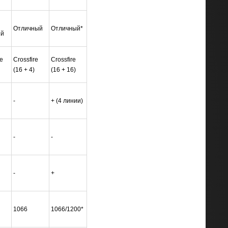
Отличный
Отличный*
ий
re
Crossfire
Crossfire
(16 + 4)
(16 + 16)
-
+ (4 линии)
-
-
-
+
1066
1066/1200*