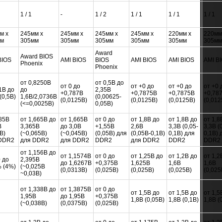
1 / 1
-
1 / 2
1 / 1
1 / 1
1 / 1
м x
245мм x
245мм x
245мм x
245мм x
220мм x
220мм
мм
305мм
305мм
305мм
305мм
305мм
305мм
Award
Award BIOS
BIOS
AMI BIOS
BIOS
AMI BIOS
AMI BIOS
AMI B
Phoenix
Phoenix
от 0,8250В
от 0,5В до
от 0 до
от +0 до
от +0 до
от +0 
1В до
до
2,35В
+0,787В
+0,7875В
+0,7875В
+0,78
(0,5В)
1,6В/2,0736В
(0,00625-
(0,0125В)
(0,0125В)
(0,0125В)
(0,012
(<=0,0025В)
0,05В)
,85В
от 1,665В до
от 1,665В
от 0 до
от 1,8В до
от 1,8В до
от 1,8
В
3,365В
до 3,0В
+1,55В
2,6В
3,3В (0,05-
3,3В (
В)
(~0,065В)
(~0,045В)
(0,05В) для
(0,05В-0,1В)
0,1В) для
0,1В) 
DDR2
для DDR2
для DDR2
DDR2
для DDR2
DDR2
DDR2
от 1,156В до
от 1,1574В
от 0 до
от 1,25В до
от 1,2В до
от 1,2
 до
2,395В
до 1,6267В
+0,375В
1,625В
1,6В
1,6В
 (4%)
(~0,025В
(0,0313В)
(0,025В)
(0,025В)
(0,025В)
(0,025
~0,03В)
от 1,338В до
от 1,3875В
от 0 до
от 1,5В до
от 1,5В до
от 1,5
1,95В
до 1,95В
+0,375В
1,8В (0,05В)
1,8В (0,1В)
1,8В (
(~0,038В)
(0,0375В)
(0,025В)