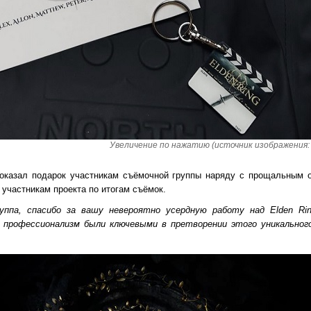
Увеличение по нажатию (источник изображения:
казал подарок участникам съёмочной группы наряду с прощальным 
 участникам проекта по итогам съёмок.
уппа, спасибо за вашу невероятно усердную работу над Elden Ri
 профессионализм были ключевыми в претворении этого уникальног