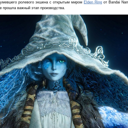
шумевшего ролевого экшена с открытым миром
Elden Ring
от Bandai Nam
же прошла важный этап производства.