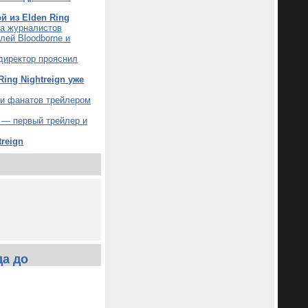
й из Elden Ring
ла журналистов
лей Bloodborne и
ендиректор прояснил
ing Nightreign уже
али фанатов трейлером
о — первый трейлер и
reign
да до