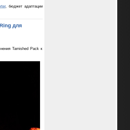
ter
, бюджет адаптации
Ring для
нения Tarnished Pack к