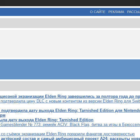
О САЙТЕ
РЕКЛАМА
РАССЫ
циозной экранизации Elden Ring завершились за полтора года до 
подтвердила цену DLC с новым контентом из версии Elden Ring для Swi
 подтвердила дату выхода Elden Ring: Tarnished Edition для Nintend
орм
ыла дату выхода Elden Ring: Tarnished Edition
 Gamesblender № 773: ремейк ACIV: Black Flag, битва за игры в Брюссел
 со съёмок экранизации Elden Ring поразили фанатов достоверностью
, актёрский состав и самый амбициозный проект A24: раскрыты но