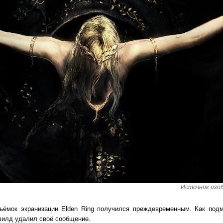
Источник изоб
съёмок экранизации Elden Ring получился преждевременным. Как под
филд удалил своё сообщение.