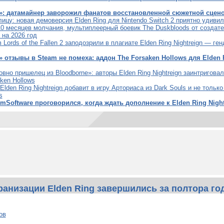
: датамайнер заворожил фанатов восстановленной сюжетной сцено
лицу: новая демоверсия Elden Ring для Nintendo Switch 2 приятно удиви
0 месяцев молчания, мультиплеерный боевик The Duskbloods от создате
 на 2026 год
 Lords of the Fallen 2 заподозрили в плагиате Elden Ring Nightreign — г
отзывы в Steam не помеха: аддон The Forsaken Hollows для Elden R
вно пришелец из Bloodborne»: авторы Elden Ring Nightreign заинтригов
ken Hollows
Elden Ring Nightreign добавит в игру Арториаса из Dark Souls и не тольк
s
mSoftware проговорился, когда ждать дополнение к Elden Ring Night
анизации Elden Ring завершились за полтора го
ов