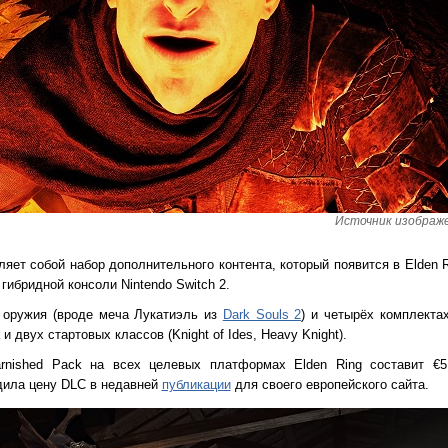
Источник изображен
яет собой набор дополнительного контента, который появится в Elden Ri
гибридной консоли Nintendo Switch 2.
 оружия (вроде меча Лукатиэль из
Dark Souls 2
) и четырёх комплектах
 двух стартовых классов (Knight of Ides, Heavy Knight).
arnished Pack на всех целевых платформах Elden Ring составит €5
дила цену DLC в недавней
публикации
для своего европейского сайта.