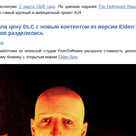
нотеатрах
3 марта 2028 года
. По данным издания
The Hollywood Repor
 самый крупный и амбициозный проект A24.
ла цену DLC с новым контентом из версии Elden 
ков разделились
ов
аботчики из японской студии FromSoftware раскрыли стоимость допол
му боевику с открытым миром
Elden Ring
.