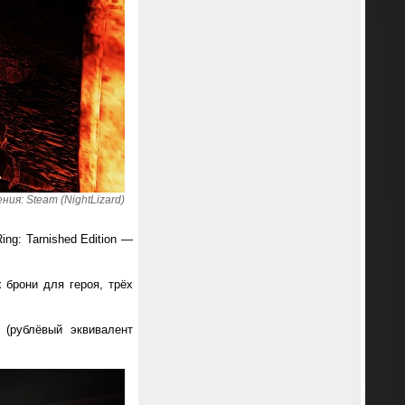
ия: Steam (NightLizard)
ng: Tarnished Edition —
 брони для героя, трёх
 (рублёвый эквивалент