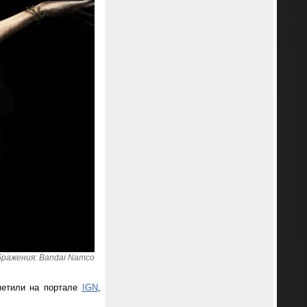
ражения: Bandai Namco
метили на портале
IGN
,