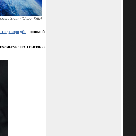
ия: Steam (Cyber Kitty)
 подтверждён
прошлой
двусмысленно намекала