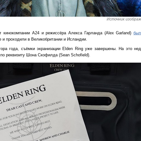
Источник изображен
т кинокомпании A24 и режиссёра Алекса Гарланда (Alex Garland)
был
 и проходили в Великобритании и Исландии.
тора года, съёмки экранизации Elden Ring уже завершены. На это не
по реквизиту Шона Скофилда (Sean Schofield).