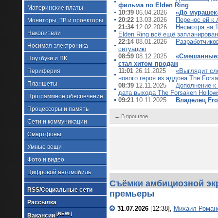
фильма по Elden Ring
Материнские платы
10:39
06.04.2026
«До мурашек»
20:22
13.03.2026
Перенос ей к 
Мониторы, ТВ и проекторы
21:34
12.02.2026
Несмотря на 1
Накопители
Elden Ring всё ещё запланирован
22:14
08.01.2026
Разработчиков
Носимая электроника
ситуацию
08:59
08.12.2025
«Смешанные» 
Ноутбуки и ПК
стал хитом продаж
11:01
26.11.2025
«Выглядит сло
Периферия
нового героя из аддона The Forsa
Планшеты
08:39
12.11.2025
Дополнение к 
дата выхода The Forsaken Hollow
Программное обеспечение
09:21
10.11.2025
Владелец Fro
Процессоры и память
← В прошлое
Сети и коммуникации
Смартфоны
Умные вещи
Фото и видео
Цифровой автомобиль
Съёмки амбициозной экр
RSS/Социальные сети
премьеры
Рассылка
31.07.2026
[12:38],
Михаил Роман
[NEW!]
Вакансии