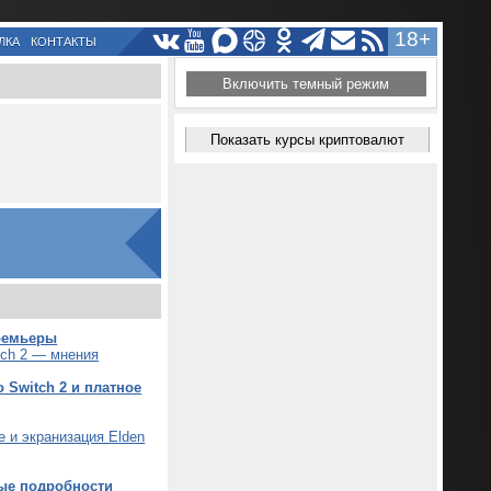
18+
ЛКА
КОНТАКТЫ
Включить темный режим
Показать курсы криптовалют
премьеры
tch 2 — мнения
o Switch 2 и платное
е и экранизация Elden
вые подробности