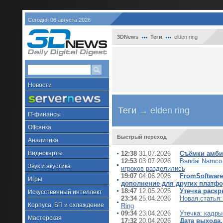
Сегодня 06 августа 2026
3DNews
Теги
elden ring
Новости
Теги
→ elden ring
IT-финансы
Offсянка
Быстрый переход
Аналитика
Видеокарты
12:38
31.07.2026
Съёмки амби
12:53
03.07.2026
Bandai Namco 
Звук и акустика
игроков разделились
19:07
04.06.2026
FromSoftware
Игры
дополнение для других платф
18:47
12.05.2026
Утечка раскр
Искусственный интеллект
23:34
25.04.2026
Новая статья:
Корпуса, БП и охлаждение
Ring
09:34
23.04.2026
Утечка: кадры
Мастерская
17:32
20.04.2026
Дата выхода