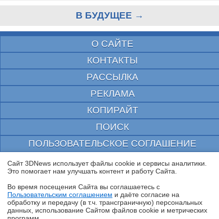
В БУДУЩЕЕ →
О САЙТЕ
КОНТАКТЫ
РАССЫЛКА
РЕКЛАМА
КОПИРАЙТ
ПОИСК
ПОЛЬЗОВАТЕЛЬСКОЕ СОГЛАШЕНИЕ
ЗАЩИЩЕНО CURATOR
Сайт 3DNews использует файлы cookie и сервисы аналитики.
Это помогает нам улучшать контент и работу Cайта.
© 1997—2026 Электронное периодическое издание "3ДНьюс" | Свидетельство о
регистрации СМИ Эл ФС 77-22224
Во время посещения Cайта вы соглашаетесь с
выдано Федеральной Службой по надзору за соблюдением законодательства в сфере
Пользовательским соглашением
и даёте согласие на
массовых коммуникаций и охране культурного наследия
✖
обработку и передачу (в т.ч. трансграничную) персональных
При цитировании документа ссылка на сайт с указанием автора обязательна. Полное
данных, использование Cайтом файлов cookie и метрических
заимствование документа является нарушением
программ.
российского и международного законодательства и возможно только с согласия