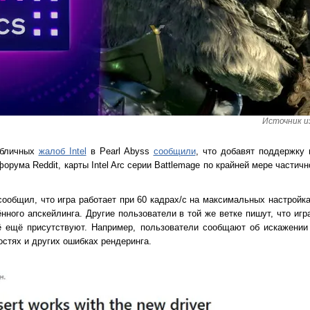
Источник и
убличных
жалоб Intel
в Pearl Abyss
сообщили
, что добавят поддержку 
рума Reddit, карты Intel Arc серии Battlemage по крайней мере части
сообщил, что игра работает при 60 кадрах/с на максимальных настройка
нного апскейлинга. Другие пользователи в той же ветке пишут, что игр
ё ещё присутствуют. Например, пользователи сообщают об искажении 
стях и других ошибках рендеринга.