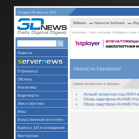
Сегодня 08 августа 2026
3DNews
Новости Software
Pla
РЕКЛАМА • ООО «ОНЛАЙН ТРЕЙДИНГ» ИНН 7
Новости
Новости Hardware
IT-финансы
Offсянка
Самое интересное в обзорах
Аналитика
Лучший процессор под DDR4 в 
Видеокарты
Обзор смартфона HUAWEI Pura 
Звук и акустика
Обзор смартфона HUAWEI Pura
Игры
Искусственный интеллект
Корпуса, БП и охлаждение
Мастерская