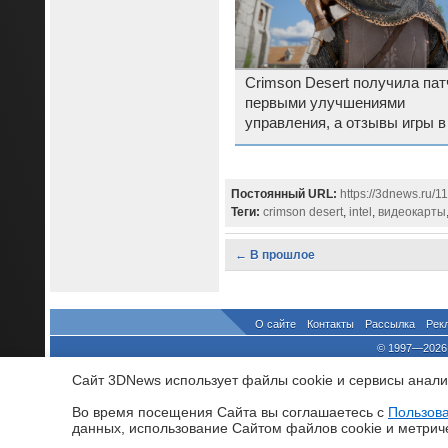
Crimson Desert получила пат
первыми улучшениями
управления, а отзывы игры в
Steam стали «в основном
положительными»
Постоянный URL:
https://3dnews.ru/1
Теги:
crimson desert
,
intel
,
видеокарты
← В прошлое
О сайте
Контакты
Рассылка
Рек
© 1997—2026 
выдано Федеральной Службо
Сайт 3DNews использует файлы cookie и сервисы аналит
При цитировании докум
росси
Во время посещения Cайта вы соглашаетесь с
Пользов
данных, использование Cайтом файлов cookie и метрич