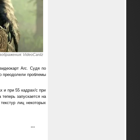
зображения: VideoCardz
видеокарт Arc. Судя по
чно преодолели проблемы
х и при 55 кадрах/с при
а теперь запускается на
текстур лиц некоторых