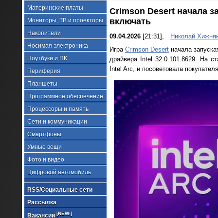
Материнские платы
Crimson Desert начала з
включать
Мониторы, ТВ и проекторы
Накопители
09.04.2026
[21:31],
Николай Хижня
Носимая электроника
Игра
Crimson Desert
начала запускат
Ноутбуки и ПК
драйвера Intel 32.0.101.8629. На 
Intel Arc, и посоветовала покупате
Периферия
Планшеты
Программное обеспечение
Процессоры и память
Сети и коммуникации
Смартфоны
Умные вещи
Фото и видео
Цифровой автомобиль
RSS/Социальные сети
Рассылка
[NEW!]
Вакансии