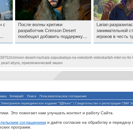
ч с
После волны критики
Larian разразила
разработчик Crimson Desert
занимательной с
пообещал добавить поддержку
игроков в честь т
видеокарт Intel Arc
годовщины Baldur
139752/crimson-desert-nachala-zapuskatsya-na-nekotorih-videokartah-intel-no-fsr
,
pearl abyss
,
приключенческий экшен
лама
Копирайт
Поиск
Пользовательское соглашение
Электронное периодическое издание "3ДНьюс" | Свидетельство о регистрации СМИ Э
й по надзору за соблюдением законодательства в сфере массовых коммуникаций и о
ики. Это помогает нам улучшать контент и работу Cайта.
ента ссылка на сайт с указанием автора обязательна. Полное заимствование докумен
йского и международного законодательства и возможно только с согласия редакции 3
ательским соглашением
и даёте согласие на обработку и передачу 
еских программ.