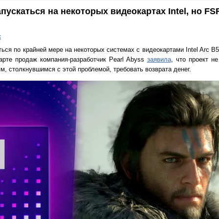
апускаться на некоторых видеокартах Intel, но FS
к
ься по крайней мере на некоторых системах с видеокартами Intel Arc B
старте продаж компания-разработчик Pearl Abyss
заявила
, что проект н
лям, столкнувшимся с этой проблемой, требовать возврата денег.