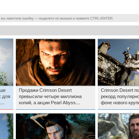
 вы заметили ошибку — выделите ее мышью и нажмите CTRL+ENTER.
ьше
Продажи Crimson Desert
Crimson Desert п
: для
превысили четыре миллиона
рекорд популярно
копий, а акции Pearl Abyss
фоне нового круп
достигли максимума за четыре
года