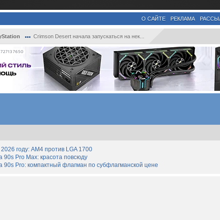
О САЙТЕ
РЕКЛАМА
РАССЫ
yStation
Crimson Desert начала запускаться на нек...
727137650
2026 году: AM4 против LGA 1700
90s Pro Max: красота повсюду
 90s Pro: компактный флагман по субфлагманской цене