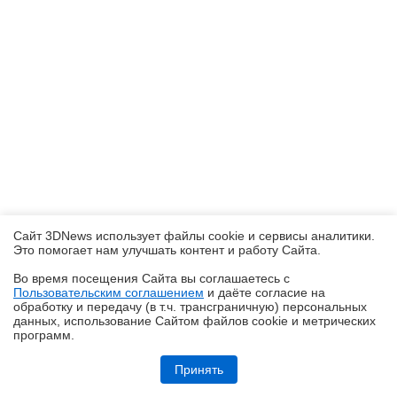
Сайт 3DNews использует файлы cookie и сервисы аналитики.
Это помогает нам улучшать контент и работу Cайта.
Во время посещения Cайта вы соглашаетесь с
Пользовательским соглашением
и даёте согласие на
✖
обработку и передачу (в т.ч. трансграничную) персональных
данных, использование Cайтом файлов cookie и метрических
программ.
Обзор ноутбука ASUS Zenbook Duo UX8407A (UX8407AA-SN279X) с
двумя OLED-экранами
Принять