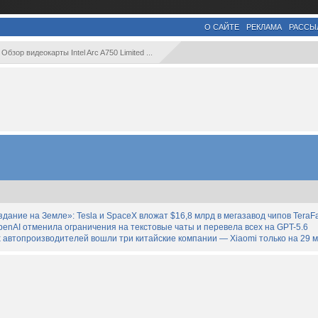
О САЙТЕ
РЕКЛАМА
РАССЫ
Обзор видеокарты Intel Arc A750 Limited ...
дание на Земле»: Tesla и SpaceX вложат $16,8 млрд в мегазавод чипов TeraF
enAI отменила ограничения на текстовые чаты и перевела всех на GPT-5.6
 автопроизводителей вошли три китайские компании — Xiaomi только на 29 