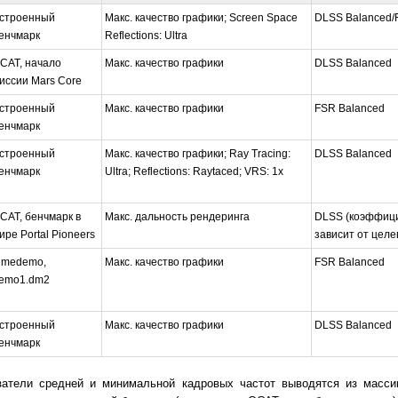
строенный
Макс. качество графики; Screen Space
DLSS Balanced/
енчмарк
Reflections: Ultra
CAT, начало
Макс. качество графики
DLSS Balanced
иссии Mars Core
строенный
Макс. качество графики
FSR Balanced
енчмарк
строенный
Макс. качество графики; Ray Tracing:
DLSS Balanced
енчмарк
Ultra; Reflections: Raytaced; VRS: 1x
CAT, бенчмарк в
Макс. дальность рендеринга
DLSS (коэффиц
ире Portal Pioneers
зависит от целе
imedemo,
Макс. качество графики
FSR Balanced
emo1.dm2
строенный
Макс. качество графики
DLSS Balanced
енчмарк
затели средней и минимальной кадровых частот выводятся из масси