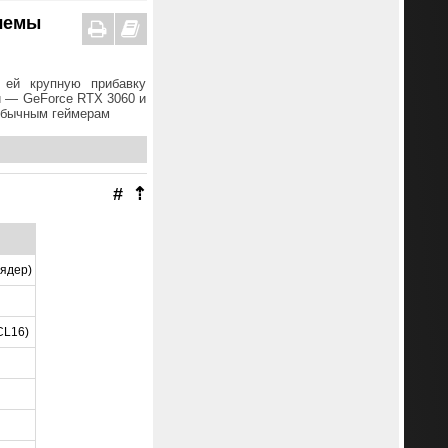
блемы
 ей крупную прибавку
и — GeForce RTX 3060 и
 обычным геймерам
#
⇡
 ядер)
CL16)