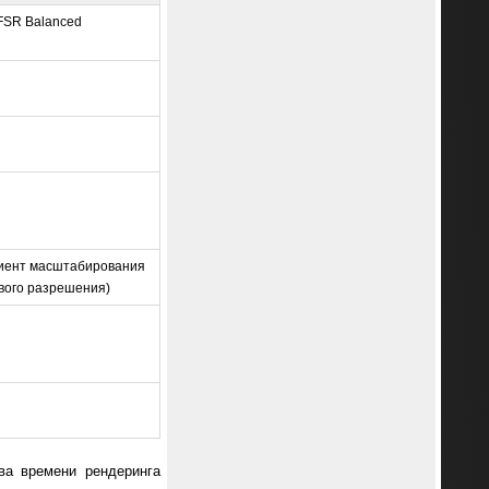
FSR Balanced
иент масштабирования
вого разрешения)
ва времени рендеринга