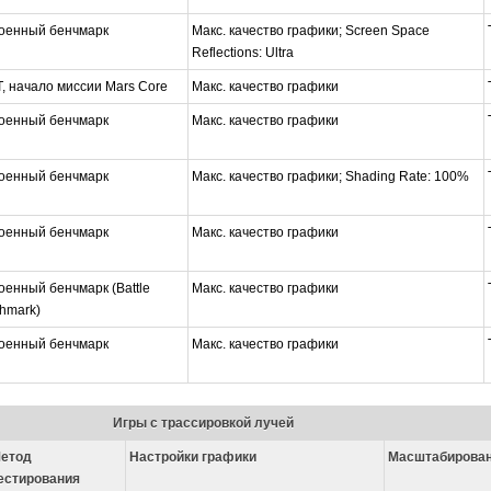
оенный бенчмарк
Макс. качество графики; Screen Space
Reflections: Ultra
, начало миссии Mars Core
Макс. качество графики
оенный бенчмарк
Макс. качество графики
оенный бенчмарк
Макс. качество графики; Shading Rate: 100%
оенный бенчмарк
Макс. качество графики
оенный бенчмарк (Battle
Макс. качество графики
hmark)
оенный бенчмарк
Макс. качество графики
Игры с трассировкой лучей
етод
Настройки графики
Масштабирова
естирования