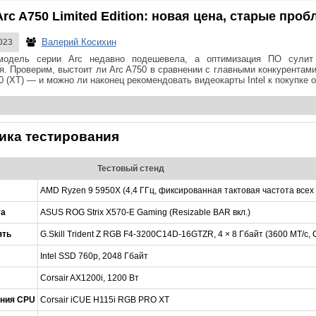
Arc A750 Limited Edition: новая цена, старые про
Валерий Косихин
023
модель серии Arc недавно подешевела, а оптимизация ПО сулит
я. Проверим, выстоит ли Arc A750 в сравнении с главными конкурентам
 (XT) — и можно ли наконец рекомендовать видеокарты Intel к покупке
ика тестирования
Тестовый стенд
AMD Ryzen 9 5950X (4,4 ГГц, фиксированная тактовая частота всех
та
ASUS ROG Strix X570-E Gaming (Resizable BAR вкл.)
ять
G.Skill Trident Z RGB F4-3200C14D-16GTZR, 4 × 8 Гбайт (3600 МТ/с, 
Intel SSD 760p, 2048 Гбайт
Corsair AX1200i, 1200 Вт
ния CPU
Corsair iCUE H115i RGB PRO XT