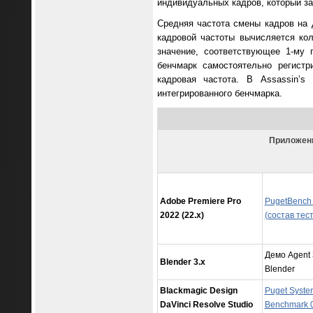
индивидуальных кадров, который за
Средняя частота смены кадров на 
кадровой частоты вычисляется ко
значение, соответствующее 1-му 
бенчмарк самостоятельно регистр
кадровая частота. В Assassin’
интегрированного бенчмарка.
Приложен
Adobe Premiere Pro
PugetBench f
2022 (22.x)
(состав тес
Демо Agent 
Blender 3.x
Blender
Blackmagic Design
Puget Syste
DaVinci Resolve Studio
Benchmark 0