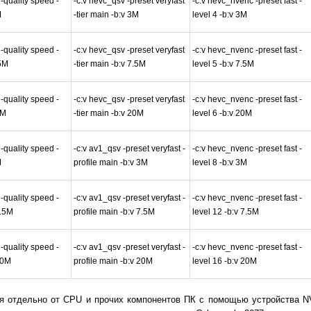
-quality speed -
-c:v hevc_qsv -preset veryfast
-c:v hevc_nvenc -preset fast -
M
-tier main -b:v 3M
level 4 -b:v 3M
-quality speed -
-c:v hevc_qsv -preset veryfast
-c:v hevc_nvenc -preset fast -
.5M
-tier main -b:v 7.5M
level 5 -b:v 7.5M
-quality speed -
-c:v hevc_qsv -preset veryfast
-c:v hevc_nvenc -preset fast -
0M
-tier main -b:v 20M
level 6 -b:v 20M
-quality speed -
-c:v av1_qsv -preset veryfast -
-c:v hevc_nvenc -preset fast -
M
profile main -b:v 3M
level 8 -b:v 3M
-quality speed -
-c:v av1_qsv -preset veryfast -
-c:v hevc_nvenc -preset fast -
7.5M
profile main -b:v 7.5M
level 12 -b:v 7.5M
-quality speed -
-c:v av1_qsv -preset veryfast -
-c:v hevc_nvenc -preset fast -
20M
profile main -b:v 20M
level 16 -b:v 20M
я отдельно от CPU и прочих компонентов ПК с помощью устройства N