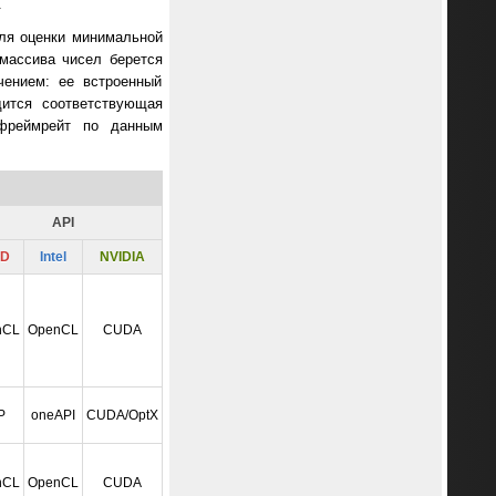
.
Для оценки минимальной
массива чисел берется
чением: ее встроенный
дится соответствующая
 фреймрейт по данным
API
D
Intel
NVIDIA
nCL
OpenCL
CUDA
P
oneAPI
CUDA/OptX
nCL
OpenCL
CUDA