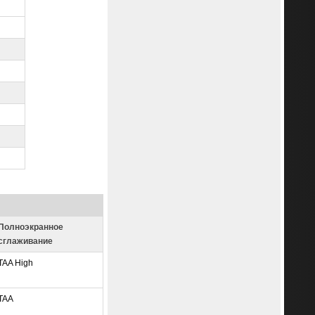
Полноэкранное
сглаживание
TAA High
TAA