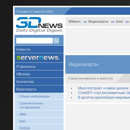
Сегодня 07 августа 2026
3DNews
Видеокарты
Intel
Новости
Видеокарты
IT-финансы
Offсянка
Самое интересное в новостях
Аналитика
Маск построит «самое ценное з
Видеокарты
ChatGPT стал безлимитным: Op
Общая информация
В десятку крупнейших мировых
Сравнительные
тестирования
AMD
Intel
NVIDIA