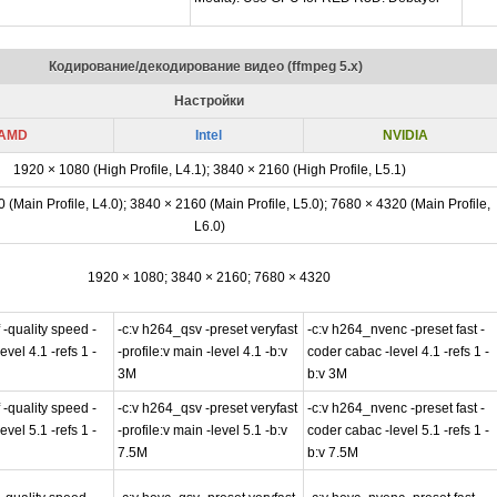
Кодирование/декодирование видео (ffmpeg 5.x)
Настройки
AMD
Intel
NVIDIA
1920 × 1080 (High Profile, L4.1); 3840 × 2160 (High Profile, L5.1)
 (Main Profile, L4.0); 3840 × 2160 (Main Profile, L5.0); 7680 × 4320 (Main Profile,
L6.0)
1920 × 1080; 3840 × 2160; 7680 × 4320
-quality speed -
-c:v h264_qsv -preset veryfast
-c:v h264_nvenc -preset fast -
vel 4.1 -refs 1 -
-profile:v main -level 4.1 -b:v
coder cabac -level 4.1 -refs 1 -
3M
b:v 3M
-quality speed -
-c:v h264_qsv -preset veryfast
-c:v h264_nvenc -preset fast -
vel 5.1 -refs 1 -
-profile:v main -level 5.1 -b:v
coder cabac -level 5.1 -refs 1 -
7.5M
b:v 7.5M