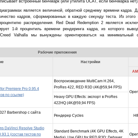
писывает встроенный бенчмарк (или утилита OCAT, если бенчмарка нет)
диаграммах является величиной, обратной среднему времени кадра. 
личество кадров, сформированных в каждую секунду теста. Из этого 
процентилю распределения. Red Dead Redemption 2 является исклю
ирует 1-й процентиль времени рендеринга кадра, из которого выво
s Creed Valhalla мы вынуждены ориентироваться на минимальный
Рабочие приложения
ие
Настройки
AM
Воспроизведение MultiCam H.264,
ProRes 422, RED R3D (4K@59,94 FPS)
or Premiere Pro 0.95.4
Ope
тов по ссылке)
Heavy GPU Effects: экспорт в ProRes
422HQ (4K@59,94 FPS)
327 Barbershop с сайта
Рендерер Cycles
HI
ms DaVinci Resolve Studio
Standard Benchmark (4K GPU Effects, 4K
.93.1 (состав тестов по
Ope
Media). Use GPU for RED R3D: Debayer