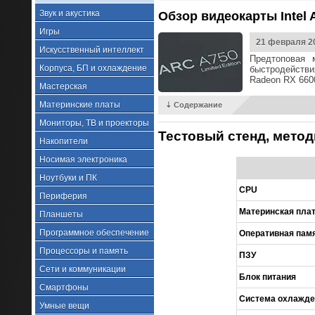
Звук и акустика
Обзор видеокарты Intel 
Игры
21 февраля 2
Искусственный интеллект
Предтоповая 
Корпуса, БП и охлаждение
быстродействи
Radeon RX 6600
Мастерская
Материнские платы
⇣ Содержание
Мониторы, ТВ и проекторы
Тестовый стенд, метод
Накопители
Носимая электроника
Ноутбуки и ПК
CPU
Периферия
Материнская пла
Планшеты
Программное обеспечение
Оперативная пам
Процессоры и память
ПЗУ
Сети и коммуникации
Блок питания
Смартфоны
Система охлажде
Умные вещи