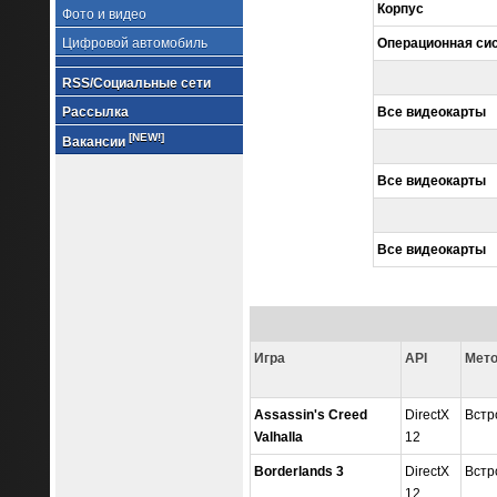
Корпус
Фото и видео
Цифровой автомобиль
Операционная си
RSS/Социальные сети
Рассылка
Все видеокарты
[NEW!]
Вакансии
Все видеокарты
Все видеокарты
Игра
API
Мето
Assassin's Creed
DirectX
Встр
Valhalla
12
Borderlands 3
DirectX
Встр
12