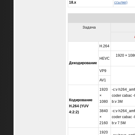
18.x
ссылке)
Задача
H.264
1920 × 1080
HEVC
Декодирование
VP9
AV1
1920
-c:v h264_amf 
×
coder cabac -le
Кодирование
1080
b:v 3M
H.264 (YUV
3840
-c:v h264_amf 
4:2:2)
×
coder cabac -le
2160
b:v 7.5M
1920