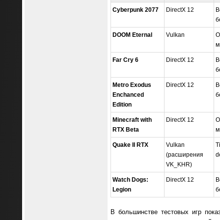
Cyberpunk 2077
DirectX 12
В
б
DOOM Eternal
Vulkan
O
м
Far Cry 6
DirectX 12
В
б
Metro Exodus
DirectX 12
В
Enchanced
б
Edition
Minecraft with
DirectX 12
O
RTX Beta
м
Quake II RTX
Vulkan
T
(расширения
d
VK_KHR)
Watch Dogs:
DirectX 12
В
Legion
б
В большинстве тестовых игр пока