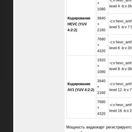
-c:v hevc_amf 
×
level 4 -b:v 3
1080
Кодирование
3840
-c:v hevc_amf 
HEVC (YUV
×
level 5 -b:v 7
4:2:2)
2160
7680
-c:v hevc_amf 
×
level 6 -b:v 2
4320
1920
-c:v hevc_amf 
×
level 8 -b:v 3
1080
3840
Кодирование
-c:v hevc_amf 
×
AV1 (YUV 4:2:2)
level 12 -b:v 
2160
7680
-c:v hevc_amf 
×
level 16 -b:v 
4320
Мощность видеокарт регистрируетс