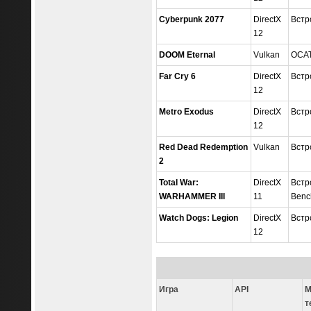
Cyberpunk 2077
DirectX
Встр
12
DOOM Eternal
Vulkan
OCAT
Far Cry 6
DirectX
Встр
12
Metro Exodus
DirectX
Встр
12
Red Dead Redemption
Vulkan
Встр
2
Total War:
DirectX
Встр
WARHAMMER III
11
Benc
Watch Dogs: Legion
DirectX
Встр
12
Игра
API
М
т