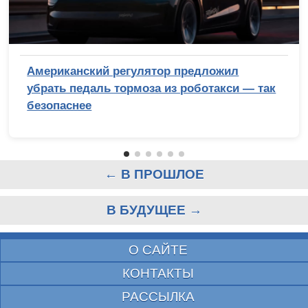
Американский регулятор предложил
убрать педаль тормоза из роботакси — так
безопаснее
← В ПРОШЛОЕ
В БУДУЩЕЕ →
О САЙТЕ
КОНТАКТЫ
РАССЫЛКА