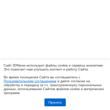
Сайт 3DNews использует файлы cookie и сервисы аналитики.
Это помогает нам улучшать контент и работу Cайта.
Во время посещения Cайта вы соглашаетесь с
Пользовательским соглашением
и даёте согласие на
✖
обработку и передачу (в т.ч. трансграничную) персональных
данных, использование Cайтом файлов cookie и метрических
программ.
Обзор системы жидкостного охлаждения MSI MEG CoreLiquid E15
360: экран-водопад теперь и на СЖО
Принять