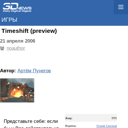
ИГРЫ
Timeshift (preview)
21 апреля 2006
noauthor
Автор:
Артём Пунегов
Жанр:
FPS
Представьте себе: если
Издатель:
Vivendi Universal