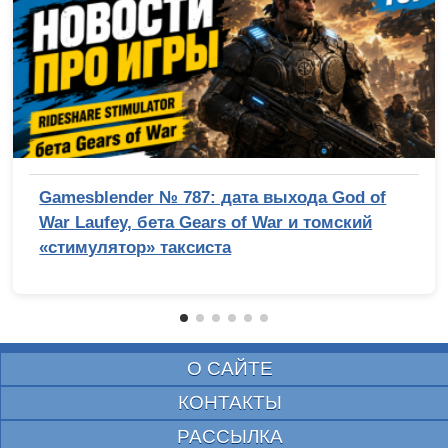
Gamesblender № 787: дата выхода God of
War Laufey, бета Gears of War и томский
«стимулятор» таксиста
О САЙТЕ
КОНТАКТЫ
РАССЫЛКА