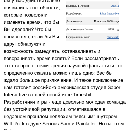
бы у Вас действительно
Издатель в России:
Akella
появились способности,
которые позволяли
Разработчик:
Saber Interactive
изменять время, что бы
Дата выхода:
II квартал 2006 года
Вы сделали? Что бы
Дата выхода в России:
2006 год
произошло, если бы Вы
Официальный сайт:
Timeshift
вдруг обнаружили
возможность замедлять, останавливать и
поворачивать время вспять? Если рассматривать
этот вопрос с точки зрения научной фантастики, то
определенно сказать можно лишь одно: Вас бы
ждало большое приключение. И такое приключение
нам готовит российско-американская студия Saber
Interactive в своей новой игре Timeshift.
Разработчики игры - еще довольно молодая команда
без устойчивой репутации, отметившаяся в
недавнем прошлом неплохим "мясным" шутером
Will Rock в духе Serious Sam и Painkiller. Но на этом