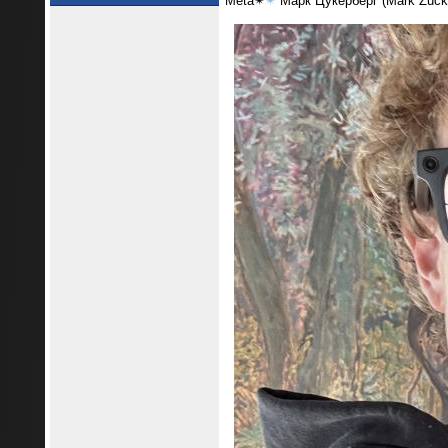
Meta✴
✴
Марк Цукерберг (Mark Zucke