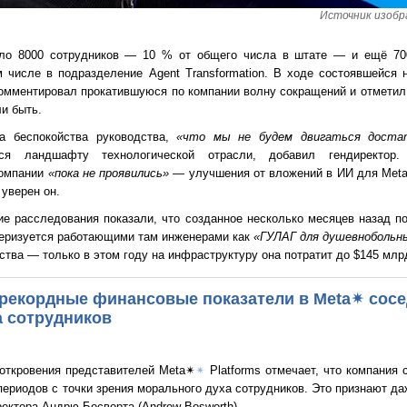
Источник изобра
ло 8000 сотрудников — 10 % от общего числа в штате — и ещё 700
м числе в подразделение Agent Transformation. В ходе состоявшейся 
комментировал прокатившуюся по компании волну сокращений и отметил,
и быть.
а беспокойства руководства,
«что мы не будем двигаться доста
 ландшафту технологической отрасли, добавил гендиректор.
компании
«пока не проявились»
— улучшения от вложений в ИИ для Met
 уверен он.
е расследования показали, что созданное несколько месяцев назад п
еризуется работающими там инженерами как
«ГУЛАГ для душевнобольн
тва — только в этом году на инфраструктуру она потратит до $145 млр
: рекордные финансовые показатели в Meta✴ сосе
а сотрудников
откровения представителей Meta✴
✴
Platforms отмечает, что компания 
периодов с точки зрения морального духа сотрудников. Это признают д
ректора Андрю Босворта (Andrew Bosworth).