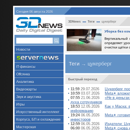
Сегодня 06 августа 2026
3DNews
Теги
цукерберг
Уборка без ко
Вертикальный 
определяет уро
очистки щётки 
Новости
Теги
→ цукерберг
IT-финансы
Offсянка
Быстрый переход
Аналитика
11:59
29.07.2026
Цукерберг по
Видеокарты
10:59
03.07.2026
Meta✴ вложил
Звук и акустика
07:55
21.06.2026
«Не в деньга
духа сотрудников
Игры
18:53
12.05.2026
Как у Маска: 
информацию
Искусственный интеллект
19:24
06.05.2026
Meta✴ готови
инвесторов
Корпуса, БП и охлаждение
12:59
06.05.2026
Издатели: Цу
Мастерская
06:00
06.05.2026
Meta✴ снова 