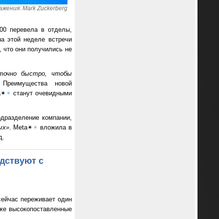
жения: Mark Zuckerberg
0 перевела в отделы,
на этой неделе встречи
 что они получились не
точно быстро, чтобы
 Преимущества новой
a✴
✴
станут очевидными
одразделение компании,
ых»
. Meta✴
✴
вложила в
д.
дствуют с
сейчас переживает один
аже высокопоставленные