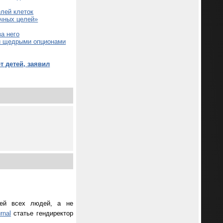
лей клеток
ичных целей»
а него
ей щедрыми опционами
т детей, заявил
тей всех людей, а не
rnal
статье гендиректор