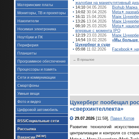
жалобам на манипулятивный диз
Материнские платы
14:10
04.05.2026
Biohub Марка
14:02
30.04.2026
Meta✴ разраб
Мониторы, ТВ и проекторы
16:11
15.04.2026
Марк Цукербе
Накопители
13:26
13.04.2026
Марк Цукербе
08:10
25.03.2026
Meta✴ нацели
Носимая электроника
впервые с момента IPO
12:19
23.03.2026
Марк Цукербе
Ноутбуки и ПК
14:54
19.02.2026
«Мы больше т
Цукерберг в суде
Периферия
05:08
11.02.2026
Facebook✴ на
Планшеты
← В прошлое
Программное обеспечение
Процессоры и память
Сети и коммуникации
Смартфоны
Умные вещи
Цукерберг пообещал рос
Фото и видео
«сверхинтеллекта»
Цифровой автомобиль
29.07.2026
[11:59],
Павел Котов
RSS/Социальные сети
Развитие технологий искусствен
Рассылка
централизации и контроля со сторо
[NEW!]
Вакансии