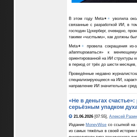
В этом году Meta✴
✴
уволила око
связанные с разработкой ИИ, в то
господин Цукерберг, очевидно, про
такими
«чистыми»
, как должны был
Meta✴
✴
провела сокращения из-з
адаптироваться»
к меняющемуся
ориентированной на ИИ структуры 
в период от трёх до шести месяцев,
Проведённые недавно журналистски
специализирующееся на ИИ, характ
направление ИИ значительные средс
«Не в деньгах счастье»
серьёзным упадком дух
21.06.2026
[07:55],
Алексей Разин
Издание
MoneyWise
со ссылкой на 
из самых тяжёлых в своей истории 
руководители типа технического ди