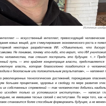
Источник изобра
интеллект — искусственный интеллект, превосходящий человеческие 
здания новых вещей, для стимулирования экономического роста и появ
иторикой некоторых разработчиков ИИ.
«Удивительно, что дискур
симизма. Не понимаю, почему кто-либо, кто верит, что ИИ уничтожи
и человечества, так спешит построить это будущее. <..> Предс
енный путь — это крайняя концентрация власти, представляется 
олютную власть, которая благосклонно позаботится о человече
водила к безопасным или положительным результатам»
, — напомнил 
о революционных технологических достижений, порождавших опасения,
ям большее процветание, здоровье и свободу по мере развития этих
ции их собственных стремлений — так человечество добилось наиболь
дко исходят только из устоявшихся институтов»
, — написал гл
юдьми, не имевшими тесных связей с институтами. По мере того, как
«
век становится более способным формировать будущее, а не менее