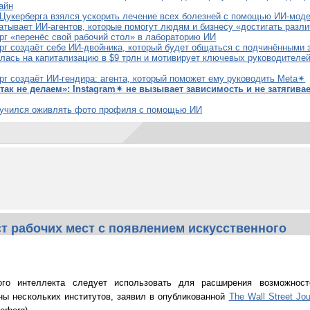
айн
 Цукерберга взялся ускорить лечение всех болезней с помощью ИИ-моде
атывает ИИ-агентов, которые помогут людям и бизнесу «достигать разл
рг «перенёс свой рабочий стол» в лабораторию ИИ
рг создаёт себе ИИ-двойника, который будет общаться с подчинёнными з
лась на капитализацию в $9 трлн и мотивирует ключевых руководител
рг создаёт ИИ-гендира: агента, который поможет ему руководить Meta✴
ак не делаем»: Instagram✴ не вызывает зависимость и не затягивае
учился оживлять фото профиля с помощью ИИ
т рабочих мест с появлением искусственного
ного интеллекта следует использовать для расширения возможнос
ны нескольких институтов, заявил в опубликованной
The Wall Street Jou