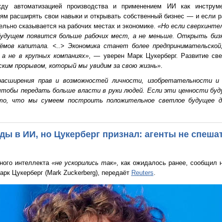
ду автоматизацией производства и применением ИИ как инструме
ям расширять свои навыки и открывать собственный бизнес — и если 
тельно сказывается на рабочих местах и экономике.
«Но если сверхинте
будущем появится больше рабочих мест, а не меньше. Открыть биз
ъёмов капитала. <..> Экономика станет более предпринимательско
а не в крупных компаниях»
, — уверен Марк Цукерберг. Развитие св
ким прорывом, который мы увидим за свою жизнь»
.
асширения прав и возможностей личности, изобретательности и 
 чтобы передать больше власти в руки людей. Если эти ценности бу
то, что мы сумеем построить положительное светлое будущее д
ы в ИИ, но Цукерберг признал: агенты не спеша
нного интеллекта
«не ускорились так»
, как ожидалось ранее, сообщил 
арк Цукерберг (Mark Zuckerberg), передаёт
Reuters
.