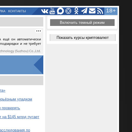
18+
ЛКА
КОНТАКТЫ
Включить темный режим
Показать курсы криптовалют
А ещё он автоматически
 подзарядки и не требует
echnology (Suzhou) Co.,Ltd.
та»
серьёзным упадком
и проверять
 на $145 млрд пугает
расследования по