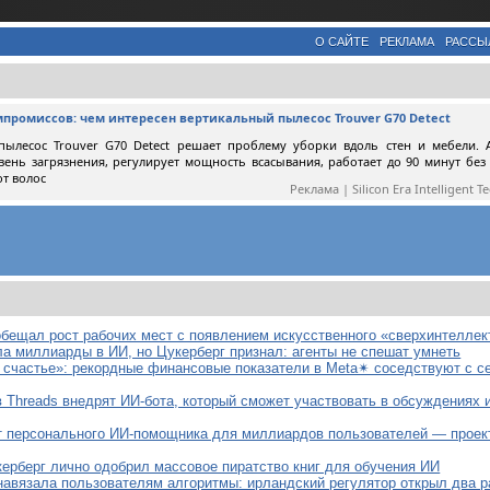
О САЙТЕ
РЕКЛАМА
РАССЫ
мпромиссов: чем интересен вертикальный пылесос Trouver G70 Detect
пылесос Trouver G70 Detect решает проблему уборки вдоль стен и мебели. 
вень загрязнения, регулирует мощность всасывания, работает до 90 минут без
от волос
Реклама | Silicon Era Intelligent T
обещал рост рабочих мест с появлением искусственного «сверхинтеллек
а миллиарды в ИИ, но Цукерберг признал: агенты не спешат умнеть
х счастье»: рекордные финансовые показатели в Meta✴ соседствуют с 
в Threads внедрят ИИ-бота, который сможет участвовать в обсуждениях 
т персонального ИИ-помощника для миллиардов пользователей — проект
керберг лично одобрил массовое пиратство книг для обучения ИИ
навязала пользователям алгоритмы: ирландский регулятор открыл два 