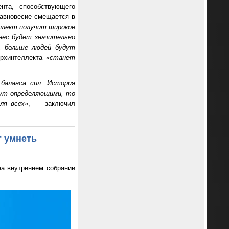
нта, способствующего
равновесие смещается в
ллект получит широкое
нес будет значительно
й, больше людей будут
ерхинтеллекта
«станет
баланса сил. История
дут определяющими, то
ля всех»
, — заключил
т умнеть
на внутреннем собрании