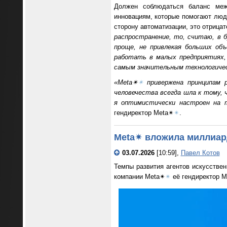
Должен соблюдаться баланс меж
инновациям, которые помогают люд
сторону автоматизации, это отрица
распространение, то, считаю, в 
проще, не привлекая больших об
работать в малых предприятиях, 
самым значительным технологичес
«Meta✴
✴
привержена принципам р
человечества всегда шла к тому,
я оптимистически настроен на 
гендиректор Meta✴
✴
.
Meta✴ вложила миллиард
03.07.2026
[10:59],
Павел Котов
Темпы развития агентов искусстве
компании Meta✴
✴
её гендиректор М