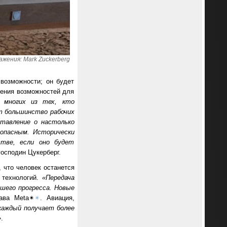
жения: Mark Zuckerberg
возможности; он будет
ления возможностей для
с многих из тех, кто
т большинство рабочих
тавление о настолько
опасным. Исторически
стве, если оно будет
господин Цукерберг.
 что человек останется
 технологий.
«Передача
шего прогресса. Новые
ава Meta✴
✴
. Авиация,
каждый получает более
»
.