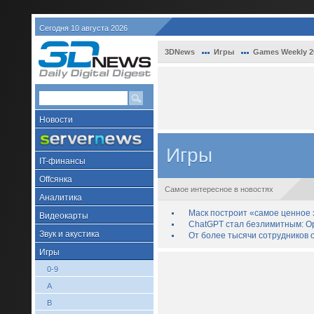
Сегодня 10 августа 2026
3DNews
Игры
Games Weekly 2
Новости
Игры
IT-финансы
Offсянка
Самое интересное в новостях
Аналитика
Маск построит «самое ценное з
Видеокарты
ChatGPT стал безлимитным: Op
Звук и акустика
От более тысячи сотрудников 
Игры
0-9
A
B