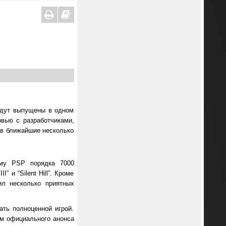
будут выпущены в одном
рвью с разработчиками,
” в ближайшие несколько
рму PSP порядка 7000
” и “Silent Hill”. Кроме
ил несколько приятных
ать полноценной игрой.
дем официального анонса