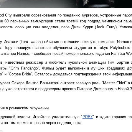
ood City выиграли соревнования по поеданию бургеров, устроенные пабом
е 60 перченных гамбургеров стала третий год подряд чемпионом паб
ю новость сообщил сам владелец паба Джек Курри (Jack Curry). Увлек
 Иватани (Toru Iwatani) объявил о желании покинуть компанию Namco в
. Тору планирует заняться обучением студентов в Tokyo Polytechnic U
танта при Namco, - сообщает новый номер японского издания Famitsu Wee
в, известный режиссер и любитель кукольной анимации Тим Бартон 
гры "Grim Fandango”. Фильм будет выполнен в лучших традициях др
mas” и “Corpse Bride”. Осталось дождаться подтверждения этой информаци
реат Оскара Дензил Вашингтон сыграет главную роль "Master Chief" в к
сяца уже встретился с продюсером проекта Питером Джексоном в Новой 
гия в романском окружении.
едующей недели. Играйте в увлекательную "
PREY
" и ждите горячих пр
и на том же месте ровно через неделю, пока.