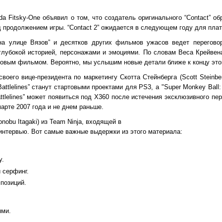
da Fitsky-One объявил о том, что создатель оригинального “Contact” 
ад продолжением игры. “Contact 2” ожидается в следующем году для пла
на улице Вязов” и десятков других фильмов ужасов ведет перегово
глубокой историей, персонажами и эмоциями. По словам Веса Крейвена
новым фильмом. Вероятно, мы услышим новые детали ближе к концу этог
воего вице-президента по маркетингу Скотта Стейнберга (Scott Steinbe
 Battlelines” станут стартовыми проектами для PS3, а "Super Monkey Ball:
Battlelines” может появиться под X360 после истечения эксклюзивного пери
 марте 2007 года и не днем раньше.
obu Itagaki) из Team Ninja, входящей в
интервью. Вот самые важные выдержки из этого материала:
у.
и серфинг.
позиций.
ями.