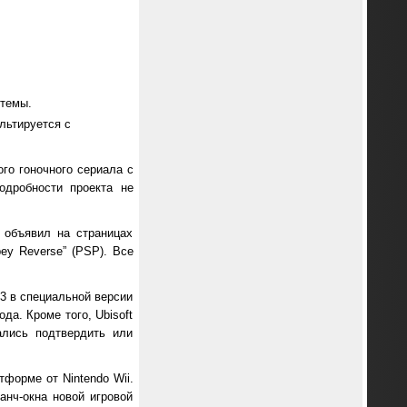
стемы.
льтируется с
ного гоночного сериала с
одробности проекта не
) объявил на страницах
ey Reverse” (PSP). Все
n 3 в специальной версии
да. Кроме того, Ubisoft
ались подтвердить или
тформе от Nintendo Wii.
анч-окна новой игровой