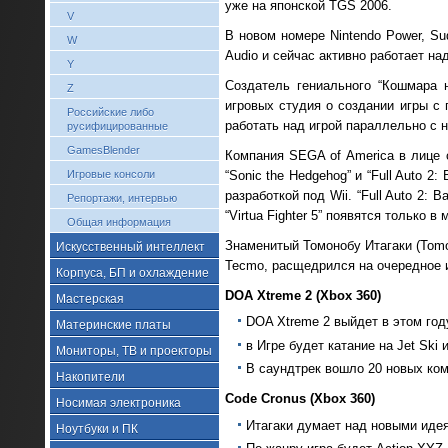
уже на японской TGS 2006.
V
В новом номере Nintendo Power, Su
W
Audio и сейчас активно работает н
Y
Создатель гениального “Кошмара 
Z
игровых студия о создании игры с 
Российские либо
работать над игрой параллельно с 
русифицированные
GamesBlender
Компания SEGA of America в лице с
“Sonic the Hedgehog” и “Full Auto 2:
Игровые консоли
разработкой под Wii. “Full Auto 2: 
Репортажи, интервью
“Virtua Fighter 5” появятся только в
Общая информация
Знаменитый Томонобу Итагаки (Tomon
Искусственный интеллект
Tecmo, расщедрился на очередное 
Корпуса, БП и охлаждение
DOA Xtreme 2 (Xbox 360)
Мастерская
DOA Xtreme 2 выйдет в этом год
Материнские платы
в Игре будет катание на Jet Ski 
Мониторы, ТВ и проекторы
В саундтрек вошло 20 новых ком
Накопители
Code Cronus (Xbox 360)
Носимая электроника
Итагаки думает над новыми иде
Ноутбуки и ПК