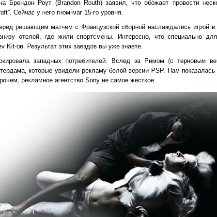
на Брендон Роут (Brandon Routh) заявил, что обожает провести неск
ft”. Сейчас у него гном-маг 15-го уровня.
ред решающим матчем с Французской сборной наслаждались игрой в “Te
внизу отелей, где жили спортсмены. Интересно, что специально для
v Kit-ов. Результат этих заездов вы уже знаете.
кировала западных потребителей. Вслед за Римом (с терновым ве
ердама, которые увидели рекламу белой версии PSP. Нам показалась 
рочем, рекламное агентство Sony не самое жесткое.