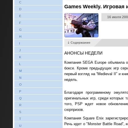
C
Games Weekly. Игровая и
D
E
16 июля 200
F
G
H
⇣ Содержание
I
J
АНОНСЫ НЕДЕЛИ
K
Компания SEGA Europe объявила о 
L
боксе. Кроме предыдущих игр серии
M
первый взгляд на “Medieval II” и к
N
недель.
O
P
Благодаря программному эмулят
оригинальных игр, среди которых таки
Q
того, PSP ждет новое обновление
R
сюрпризов.
S
Компания Square Enix зарегистрир
T
Речь идет о "Monster Battle Road”,
U