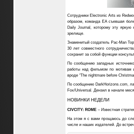
Сотрудники Electronic Arts из Redw
образом, команда EA съевшая боле
Daily Journal, которому эту ярку
зрелище.
Знаменитый создатель Pac-Man Тору
30 лет совместного сотрудничества
сохранит за собой функции консуль
По сообщению западных источнико
работы над фильмом по мотивам и
вроде “The nightmare before Christ
По сообщению DarkHorizons.com, лау
Fox/Universal. Дензил в начале ме
НОВИНКИ НЕДЕЛИ
CIVCITY: ROME
– Известная страте
На этом я с вами прощаюсь до сл
числе и наших издателей. До встреч