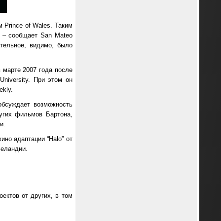
 Prince of Wales. Таким
а – сообщает San Mateo
ательное, видимо, было
 марте 2007 года после
niversity. При этом он
kly.
обсуждает возможность
угих фильмов Бартона,
и.
ино адаптации “Halo” от
Зеландии.
оектов от других, в том