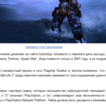
Нажмите для увеличения
етевом дневнике на сайте GameSpy объявила о переносе даты выхода
my Territory: Quake War”. Игра появится только в 2007 году, а не поздн
r) неизвестный проник в сеть Flagship Studios и, вполне возможно, чт
 "Half-Life 2” представители компании занимаются “расследованием данног
новую торговую марку, которую большинство наблюдателей связывают
 и “S” означают PlayStation, а “oo” символизирует знак бесконечности 
 а о PlayStation Network Platform. Тайна должна быть раскрыта в ближай