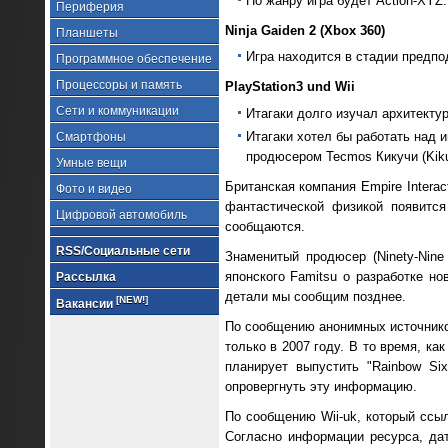
По жанру игра будет Action-XYZ.
Периферия
Ninja Gaiden 2 (Xbox 360)
Планшеты
Игра находится в стадии предпо
Программное обеспечение
Процессоры и память
PlayStation3 und Wii
Сети и коммуникации
Итагаки долго изучал архитекту
Итагаки хотел бы работать над 
Смартфоны
продюсером Tecmos Кикучи (Kikuc
Умные вещи
Британская компания Empire Interact
Фото и видео
фантастической физикой появитс
Цифровой автомобиль
сообщаются.
RSS/Социальные сети
Знаменитый продюсер (Ninety-Nine
японского Famitsu о разработке но
Рассылка
детали мы сообщим позднее.
[NEW!]
Вакансии
По сообщению анонимных источников в
только в 2007 году. В то время, ка
планирует выпустить "Rainbow Si
опровергнуть эту информацию.
По сообщению Wii-uk, который ссыл
Согласно информации ресурса, дата