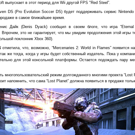
ft выпускает в этот период для Wii другой FPS "Red Steel”.
en DS (Pro Evolution Soccer DS) будет поддерживать сервис Nintendo 
 продаже в самое ближайшее время.
Денис Дайк (Denis Dyack) сообщил в своем блоге, что игра “Eternal
. Впрочем, это не гарантирует, что мы увидим продолжения этой игры 
большой поклонник Xbox 360).
отметила, что, возможно, “Mercenaries 2: World in Flames” появится н
так же тогда, когда у игры будет собственный издатель. Пока у компан
ительно для этой консольной платформы. Остается подождать пару ме
ь многопользовательский режим долгожданного многими проекта “Lost P
тоит напомнить, что сама “Lost Planet” должна появиться в продаже толь