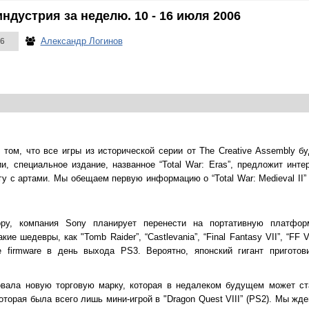
ндустрия за неделю. 10 - 16 июля 2006
Александр Логинов
6
том, что все игры из исторической серии от The Creative Assembly 
, специальное издание, названное “Total War: Eras”, предложит инте
нигу с артами. Мы обещаем первую информацию о “Total War: Medieval II
ору, компания Sony планирует перенести на портативную платфо
е шедевры, как "Tomb Raider”, “Castlevania”, “Final Fantasy VII”, “FF VIII
 firmware в день выхода PS3. Вероятно, японский гигант приготов
овала новую торговую марку, которая в недалеком будущем может ст
 которая была всего лишь мини-игрой в "Dragon Quest VIII” (PS2). Мы ж