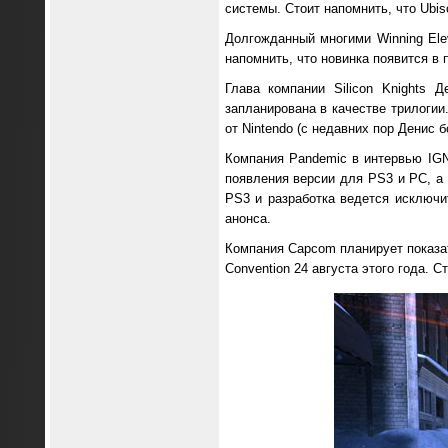
системы. Стоит напомнить, что Ubiso
Долгожданный многими Winning Elev
напомнить, что новинка появится в
Глава компании Silicon Knights 
запланирована в качестве трилогии
от Nintendo (с недавних пор Денис 
Компания Pandemic в интервью IGN 
появления версии для PS3 и PC, а 
PS3 и разработка ведется исключ
анонса.
Компания Capcom планирует показат
Convention 24 августа этого года. С