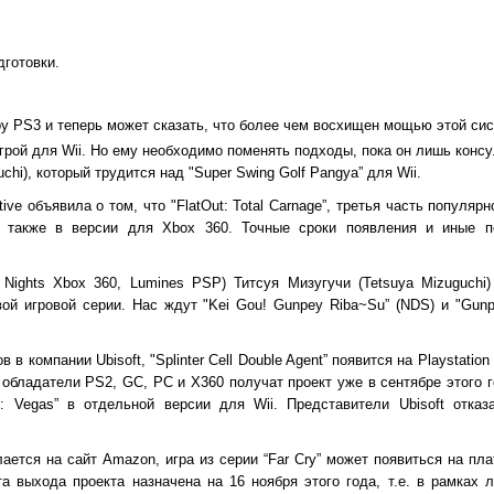
дготовки.
ру PS3 и теперь может сказать, что более чем восхищен мощью этой си
игрой для Wii. Но ему необходимо поменять подходы, пока он лишь консу
hi), который трудится над "Super Swing Golf Pangya” для Wii.
ive объявила о том, что "FlatOut: Total Carnage”, третья часть популяр
я также в версии для Xbox 360. Точные сроки появления и иные п
 Nights Xbox 360, Lumines PSP) Титсуя Мизугучи (Tetsuya Mizuguchi
вой игровой серии. Нас ждут "Kei Gou! Gunpey Riba~Su” (NDS) и "Gunp
 компании Ubisoft, "Splinter Cell Double Agent” появится на Playstatio
к обладатели PS2, GC, PC и X360 получат проект уже в сентябре этого го
x: Vegas” в отдельной версии для Wii. Представители Ubisoft отказ
ается на сайт Amazon, игра из серии “Far Cry” может появиться на пла
 выхода проекта назначена на 16 ноября этого года, т.е. в рамках л