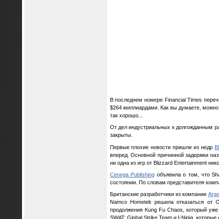
В последнем номере Financial Times пере
$264 миллиардами. Как вы думаете, можно 
так хорошо...
От дел индустриальных к долгожданным ра
закрыты.
Первые плохие новости пришли из недр
B
вперед. Основной причинной задержки наз
ни одна из игр от Blizzard Entertainment н
Cenega Publishing
объявила о том, что Sh
состоянии. По словам представителя компа
Британские разработчики из компании
Argo
Namco Hometek решила отказаться от Orc
продолжения Kung Fu Chaos, который уже 
SWAT: Global Strike Team и I-Ninja, которы