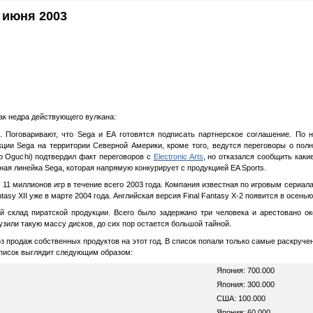
1 июня 2003
ак недра действующего вулкана:
. Поговаривают, что Sega и EA готовятся подписать партнерское соглашение. По
кции Sega на территории Северной Америки, кроме того, ведутся переговоры о пол
o Oguchi) подтвердил факт переговоров с
Electronic Arts
, но отказался сообщить каки
ая линейка Sega, которая напрямую конкурирует с продукцией EA Sports.
11 миллионов игр в течение всего 2003 года. Компания известная по игровым сериалам
sy XII уже в марте 2004 года. Английская версия Final Fantasy X-2 появится в осенью 
 склад пиратской продукции. Всего было задержано три человека и арестовано о
грузили такую массу дисков, до сих пор остается большой тайной.
 продаж собственных продуктов на этот год. В список попали только самые раскруче
Список выглядит следующим образом:
Япония: 700.000
Япония: 300.000
США: 100.000
Япония: 60.000