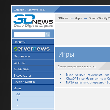
Сегодня 07 августа 2026
3DNews
Игры
Games Weekly 2
Новости
Игры
IT-финансы
Offсянка
Самое интересное в новостях
Аналитика
Маск построит «самое ценное з
Видеокарты
ChatGPT стал безлимитным: Op
Звук и акустика
NASA запустило операцию «Бо
Игры
0-9
A
B