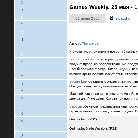
C
Games Weekly. 25 мая - 
D
E
noauthor
01 июня 2003
F
G
H
Автор:
Thunderball
I
И снова индустриальные новости бурлят, к
J
Все не закончится история продажи
Sega
K
получит права на распространение проду
Новый президент Sega, Хисао Огучи (Hisa
L
камнем преткновения может стать спортивн
M
Square Enix
объявила о желании выпустить 
N
обещает выпустить долгожданную Final Fanta
O
Малазийская полиция накрыла крупнейший
P
дисков для Playstation. Как эти три парня 
Q
Capcom
объявила предварительный прогноз
гарантировать хороший уровень продаж. 
R
Onimusha 3 (PS2)
S
T
Onimusha Blade Warriors (PS2)
U