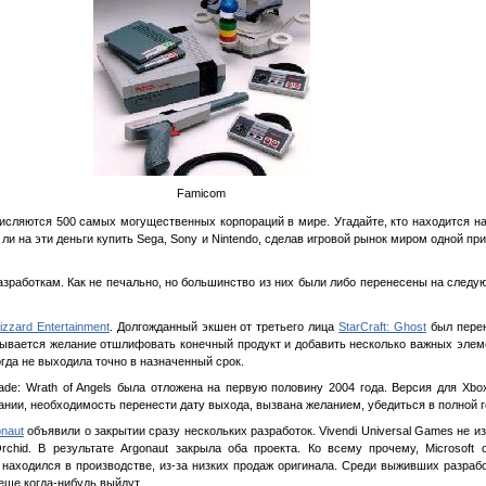
Famicom
числяются 500 самых могущественных корпораций в мире. Угадайте, кто находится на
ли на эти деньги купить Sega, Sony и Nintendo, сделав игровой рынок миром одной при
зработкам. Как не печально, но большинство из них были либо перенесены на следую
lizzard Entertainment
. Долгожданный экшен от третьего лица
StarCraft: Ghost
был перен
ывается желание отшлифовать конечный продукт и добавить несколько важных элеме
икогда не выходила точно в назначенный срок.
ade: Wrath of Angels была отложена на первую половину 2004 года. Версия для Xb
нии, необходимость перенести дату выхода, вызвана желанием, убедиться в полной г
naut
объявили о закрытии сразу нескольких разработок. Vivendi Universal Games не из
hid. В результате Argonaut закрыла оба проекта. Ко всему прочему, Microsoft 
находился в производстве, из-за низких продаж оригинала. Среди выживших разрабо
е еще когда-нибудь выйдут.