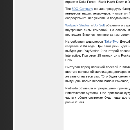
играют в Delta Force - Black Hawk Down и D
The
3DO Company
начала процедуру банкр
интересов наших акционеров, - отметил
сосредоточить все усилия на продажи всей
Wolfpack Studios
и
Ubi Soft
объявили о сер
внутренние силы компаний. По словам пр
пострадал. Впрочем, они всегда так говорят
На собрании акционеров
Take-Two
Джефф Л
квартале 2004 года. При этом речь идет н
выйдет для PlayStation 2 во второй поло
Interactive. При этом 25 относятся к Roc
Halo.
Выступая перед японской прессой в Киото
шести с половиной миллиардов долларов в
же заявил на весь зал: "Это будет самая
выпущены новые версии Mario и Pokemon, 
Nintnedo объявила о прекращении произво
Entertainment System). Обе приставки б
части к обеим системам будут еще досту
ровно 20 лет.