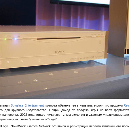
омпании
Spyglass Entertainment
, которая обвиняет ее в невыплате роялти с продажи
Rei
ого для крупного издательства. Общий доход от продажи игры на всех форматах
ная осенью 2002 года, игра отличилась тупым сюжетом и ужасным управлением джип
 демо-версию этого британского "чуда".
Logic, NovaWorld Games Network объявила о регистрации первого миллионного поль