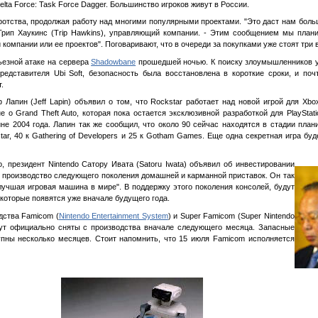
elta Force: Task Force Dagger. Большинство игроков живут в России.
отства, продолжая работу над многими популярными проектами. "Это даст нам бол
 Трип Хаукинс (Trip Hawkins), управляющий компании. - Этим сообщением мы план
 компании или ее проектов". Поговаривают, что в очереди за покупками уже стоят три
ьезной атаке на сервера
Shadowbane
прошедшей ночью. К поиску злоумышленников у
едставителя Ubi Soft, безопасность была восстановлена в короткие сроки, и поч
.
апин (Jeff Lapin) объявил о том, что Rockstar работает над новой игрой для Xbo
е о Grand Theft Auto, которая пока остается эксклюзивной разработкой для PlayStatio
вине 2004 года. Лапин так же сообщил, что около 90 сейчас находятся в стадии пла
kstar, 40 к Gathering of Developers и 25 к Gotham Games. Еще одна секретная игра бу
, президент Nintendo Сатору Ивата (Satoru Iwata) объявил об инвестировании
 производство следующего поколения домашней и карманной приставок. Он так
 лучшая игровая машина в мире". В поддержку этого поколения консолей, будут
которые появятся уже вначале будущего года.
дства Famicom (
Nintendo Entertainment System
) и Super Famicom (Super Nintendo
удут официально сняты с производства вначале следующего месяца. Запасные
пны несколько месяцев. Стоит напомнить, что 15 июля Famicom исполняется