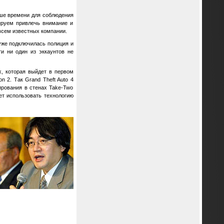
ьше времени для соблюдения
ируем привлечь внимание и
 всем известных компании.
же подключилась полиция и
ти ни один из эккаунтов не
x, которая выйдет в первом
n 2. Так Grand Theft Auto 4
нирования в стенах Take-Two
дет использовать технологию