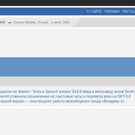
О САЙТЕ
РЕКЛАМА
РАССЫ
003
Games Weekly. 25 мая - 1 июня 2003
дание на Земле»: Tesla и SpaceX вложат $16,8 млрд в мегазавод чипов TeraF
enAI отменила ограничения на текстовые чаты и перевела всех на GPT-5.6
льшой взрыв» — она продлит работу межзвёздного зонда «Вояджер-2»