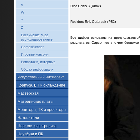
V
Dino Crisis 3 (Xbox)
W
Y
Resident Evil: Outbreak (PS2)
Z
Российские либо
Все цифры основаны на предполагаемой 
русифицированные
результатов, Capcom есть, о чем беспокои
GamesBlender
Игровые консоли
Репортажи, интервью
Общая информация
Искусственный интеллект
Корпуса, БП и охлаждение
Мастерская
Материнские платы
Мониторы, ТВ и проекторы
Накопители
Носимая электроника
Ноутбуки и ПК