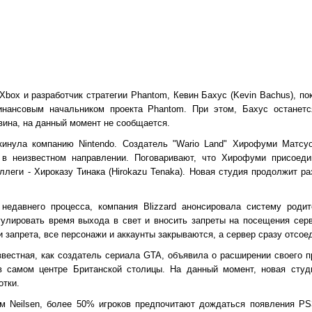
Xbox и разработчик стратегии Phantom, Кевин Бахус (Kevin Bachus), по
нансовым начальником проекта Phantom. При этом, Бахус останетс
ина, на данный момент не сообщается.
инула компанию Nintendo. Создатель "Wario Land" Хирофуми Матсуока
 в неизвестном направлении. Поговаривают, что Хирофуми присоедини
оллеги - Хироказу Тинака (Hirokazu Tenaka). Новая студия продолжит р
недавнего процесса, компания Blizzard анонсировала систему родит
гулировать время выхода в свет и вносить запреты на посещения сер
 запрета, все персонажи и аккаунты закрываются, а сервер сразу отсое
вестная, как создатель сериала GTA, объявила о расширении своего п
в самом центре Британской столицы. На данный момент, новая студ
отки.
м Neilsen, более 50% игроков предпочитают дождаться появления PS