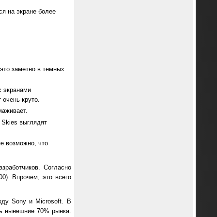
ся на экране более
 это заметно в темных
с экранами
 очень круто.
маживает.
 Skies выглядят
не возможно, что
азработчиков. Согласно
0). Впрочем, это всего
ду Sony и Microsoft. В
ить нынешние 70% рынка.