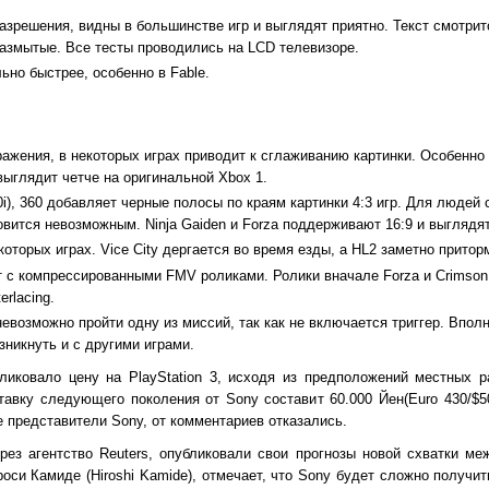
зрешения, видны в большинстве игр и выглядят приятно. Текст смотрит
размытые. Все тесты проводились на LCD телевизоре.
ьно быстрее, особенно в Fable.
ажения, в некоторых играх приводит к сглаживанию картинки. Особенно
 выглядит четче на оригинальной Xbox 1.
i), 360 добавляет черные полосы по краям картинки 4:3 игр. Для людей 
овится невозможным. Ninja Gaiden и Forza поддерживают 16:9 и выглядят
оторых играх. Vice City дергается во время езды, а HL2 заметно притор
 с компрессированными FMV роликами. Ролики вначале Forza и Crimson
erlacing.
 невозможно пройти одну из миссий, так как не включается триггер. Впол
зникнуть и с другими играми.
иковало цену на PlayStation 3, исходя из предположений местных р
авку следующего поколения от Sony составит 60.000 Йен(Euro 430/$50
представители Sony, от комментариев отказались.
ез агентство Reuters, опубликовали свои прогнозы новой схватки меж
ироси Камиде (Hiroshi Kamide), отмечает, что Sony будет сложно получ