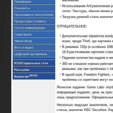
маленький.
Периферия
Использование AA/увеличение ра
Планшеты
четко. Текстуры, обычно менее 
Программное обеспечение
Загрузка уровней стала значител
Процессоры и память
ОТРИЦАТЕЛЬНОЕ:
Сети и коммуникации
Смартфоны
Дополнительная обработка изобр
играх, вроде Thief, где картинка
Умные вещи
В режимах 720p (и особенно 1080
Фото и видео
16:9,растягивание картинки стан
Цифровой автомобиль
Падение количества кадров в нек
RSS/Социальные сети
360 не слишком хорошо работает
рваными, как при проблемах с int
Рассылка
В одной игре, Freedom Fighters,
[NEW!]
Вакансии
проблемы со скриптами могут во
Японское издание Game Labo опубл
информации издания, цена на прист
лишь предположение. Официальные 
Несколько ведущих аналитиков, чер
статье, аналитик KBC Securities Х