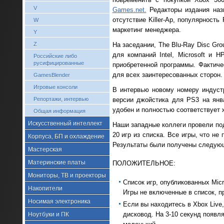
V
Games.net.
Редакторы издания назв
отсутствие Killer-Ap, популярност
W
маркетинг менеджера.
Y
На заседании, The Blu-Ray Disc Gr
Z
для компаний Intel, Microsoft и 
Российские либо
русифицированные
приобретенной программы. Фактиче
для всех заинтересованных сторон.
GamesBlender
Игровые консоли
В интервью новому номеру индустр
версии джойстика для PS3 на янв
Репортажи, интервью
удобен и полностью соответствует 
Общая информация
Искусственный интеллект
Наши западные коллеги провели по
20 игр из списка. Все игры, что не
Корпуса, БП и охлаждение
Результаты были получены следую
Мастерская
Материнские платы
ПОЛОЖИТЕЛЬНОЕ:
Мониторы, ТВ и проекторы
Список игр, опубликованных Micr
Накопители
Игры не включенные в список, п
Носимая электроника
Если вы находитесь в Xbox Live,
дисковод. На 3-10 секунд появля
Ноутбуки и ПК