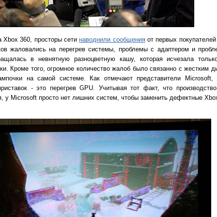
а Xbox 360, просторы сети
наводнили сообщения
от первых покупателей
ков жаловались на перегрев системы, проблемы с адаптером и пробл
вращалась в невнятную разноцветную кашу, которая исчезала толь
и. Кроме того, огромное количество жалоб было связанно с жестким д
ампочки на самой системе. Как отмечают представители Microsoft,
приставок - это перегрев GPU. Учитывая тот факт, что производство
, у Microsoft просто нет лишних систем, чтобы заменить дефектные Xbox