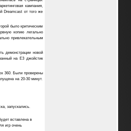
ркетинговая кампания,
ой Dreamcast от того же
оторой было критическим
зервную копию легально
мально привлекательным
сть демонстрации новой
занный на E3 джойстик
ox 360. Были проверены
апущенa на 20-30 минут.
ка, запускались.
будет вставлена в
ля игр очень