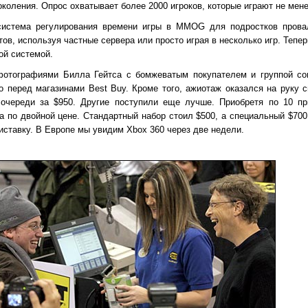
околения. Опрос охватывает более 2000 игроков, которые играют не мен
система регулирования времени игры в MMOG для подростков прова
ов, используя частные сервера или просто играя в несколько игр. Тепе
ой системой.
фотографиями Билла Гейтса с бомжеватым покупателем и группой с
о перед магазинами Best Buy. Кроме того, ажиотаж оказался на руку 
очереди за $950. Другие поступили еще лучше. Приобретя по 10 при
а по двойной цене. Стандартный набор стоил $500, а специальный $700
иставку. В Европе мы увидим Xbox 360 через две недели.