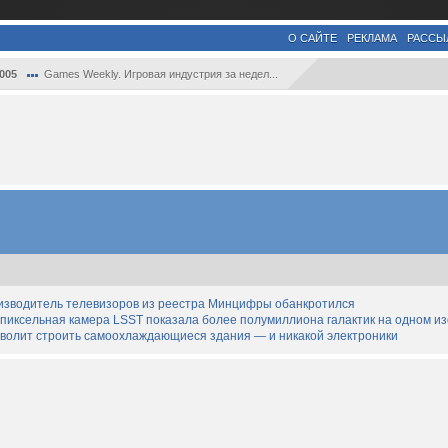
О САЙТЕ
РЕКЛАМА
РАССЫ
005
Games Weekly. Игровая индустрия за недел...
изводитель телевизоров из реестра Минцифры обанкротился
апиксельная камера LSST показала более полумиллиона галактик на одном и
озволит строить самоохлаждающиеся здания — и никакой электроники