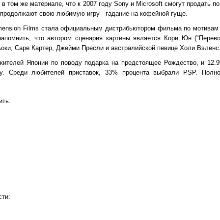
 в том же материале, что к 2007 году Sony и Microsoft смогут продать п
 продолжают свою любимую игру - гадание на кофейной гуще.
imension Films стала официальным дистрибьютором фильма по мотивам 
напомнить, что автором сценария картины является Кори Юн ("Перево
Аоки, Саре Картер, Джейми Пресли и австралийской певице Холи Вэленс. 
 жителей Японии по поводу подарка на предстоящее Рождество, и 12
ку. Среди любителей приставок, 33% процента выбрали PSP. Полн
ить:
сти: