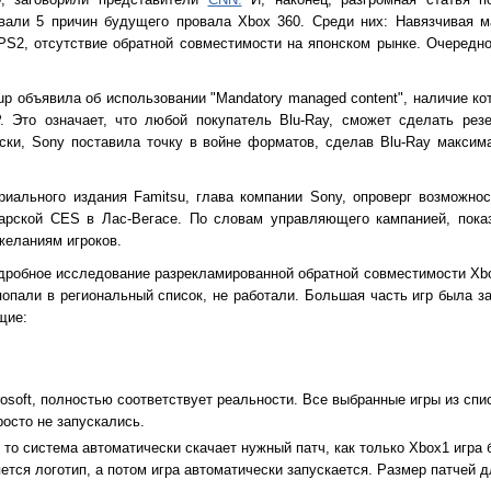
али 5 причин будущего провала Xbox 360. Среди них: Навязчивая ма
ь PS2, отсутствие обратной совместимости на японском рынке. Очередн
oup объявила об использовании "Mandatory managed content", наличие к
HP. Это означает, что любой покупатель Blu-Ray, сможет сделать ре
ски, Sony поставила точку в войне форматов, сделав Blu-Ray макси
иального издания Famitsu, глава компании Sony, опроверг возможно
арской CES в Лас-Вегасе. По словам управляющего кaмпанией, пока
желаниям игроков.
дробное исследование разрекламированной обратной совместимости Xb
 попали в региональный список, не работали. Большая часть игр былa з
щие:
osoft, полностью соответствует реальности. Все выбранные игры из спис
росто не запускались.
 то система автоматически скачает нужный патч, как только Xbox1 игра 
ется логотип, а потом игра автоматически запускается. Размер патчей д