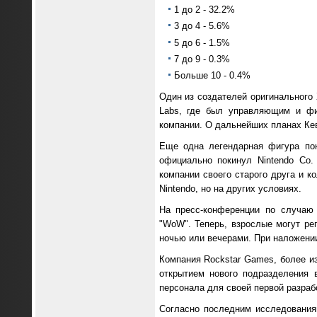
1 до 2 - 32.2%
3 до 4 - 5.6%
5 до 6 - 1.5%
7 до 9 - 0.3%
Больше 10 - 0.4%
Один из создателей оригинального 
Labs, где был управляющим и фи
компании. О дальнейших планах Кев
Еще одна легендарная фигура пок
официально покинул Nintendo Co.
компании своего старого друга и к
Nintendo, но на других условиях.
На пресс-конференции по случаю 
"WoW". Теперь, взрослые могут ре
ночью или вечерами. При наложении
Компания Rockstar Games, более из
открытием нового подразделения 
персонала для своей первой разраб
Согласно последним исследования