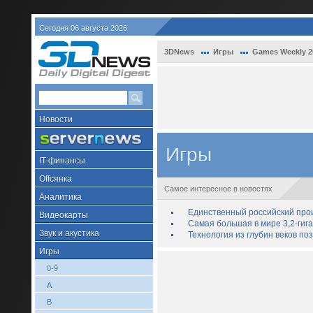
Сегодня 06 августа 2026
3DNews
Игры
Games Weekly 2
Новости
Игры
IT-финансы
Offсянка
Самое интересное в новостях
Аналитика
Единственный российский про
Видеокарты
Самая большая в мире 3,2-гиг
Звук и акустика
Технология из глубин веков п
Игры
0-9
A
B