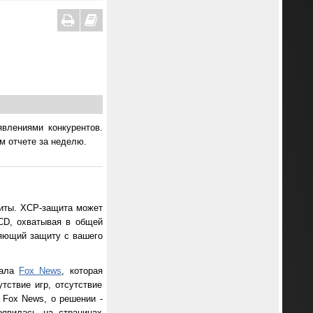
влениями конкурентов.
м отчете за неделю.
щиты. XCP-защита может
CD, охватывая в общей
ляющий защиту с вашего
тала
Fox News
, которая
тствие игр, отсутствие
 Fox News, о решении -
оявилась на страницах