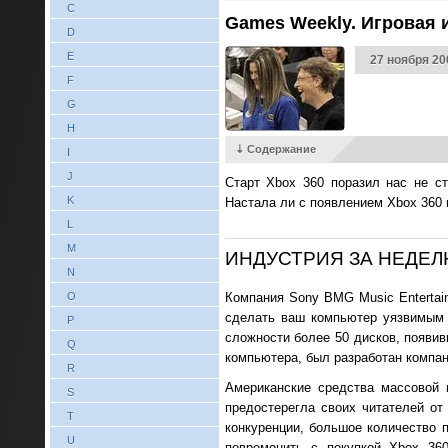
C
Games Weekly. Игровая и
D
E
27 ноября 20
F
G
H
⇣ Содержание
I
J
Старт Xbox 360 поразил нас не с
K
Настала ли с появлением Xbox 360 
L
M
ИНДУСТРИЯ ЗА НЕДЕ
N
Компания Sony BMG Music Entertai
O
сделать ваш компьютер уязвимым 
P
сложности более 50 дисков, появив
Q
компьютера, был разработан компание
R
Американские средства массовой 
S
предостерегла своих читателей от 
T
конкуренции, большое количество 
U
повременить с покупкой Xbox 36