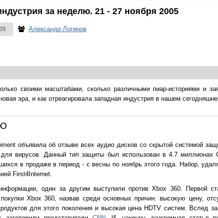
ндустрия за неделю. 21 - 27 ноября 2005
Александр Логинов
05
только своими масштабами, сколько различными пиар-историями и зая
новая эра, и как отреагировала западная индустрия в нашем сегодняшне
ЛЮ
nment объявила об отзыве всех аудио дисков со скрытой системой за
для вирусов. Данный тип защиты был использован в 4.7 миллионах 
шихся в продаже в период - с весны по ноябрь этого года. Набор, уда
й First4Internet.
информации, один за другим выступили против Xbox 360. Первой с
покупки Xbox 360, назвав среди основных причин: высокую цену, отсу
продуктов для этого поколения и высокая цена HDTV систем. Вслед за
0, заговорили представители
CNN.
И, наконец, разгромная статья п