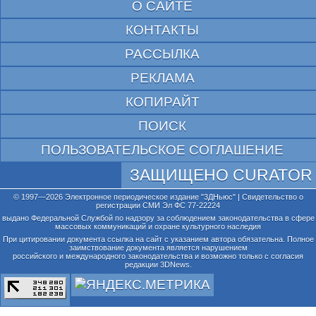
О САЙТЕ
КОНТАКТЫ
РАССЫЛКА
РЕКЛАМА
КОПИРАЙТ
ПОИСК
ПОЛЬЗОВАТЕЛЬСКОЕ СОГЛАШЕНИЕ
ЗАЩИЩЕНО CURATOR
© 1997—2026 Электронное периодическое издание "3ДНьюс" | Свидетельство о
регистрации СМИ Эл ФС 77-22224
выдано Федеральной Службой по надзору за соблюдением законодательства в сфере
массовых коммуникаций и охране культурного наследия
При цитировании документа ссылка на сайт с указанием автора обязательна. Полное
заимствование документа является нарушением
российского и международного законодательства и возможно только с согласия
редакции 3DNews.