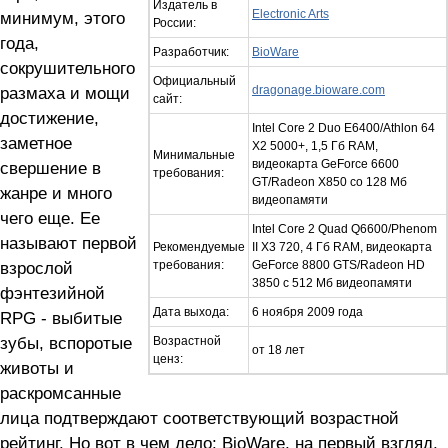
Издатель в
Electronic Arts
минимум, этого
России:
года,
Разработчик:
BioWare
сокрушительного
Официальный
размаха и мощи
dragonage.bioware.com
сайт:
достижение,
Intel Core 2 Duo E6400/Athlon 64
заметное
X2 5000+, 1,5 Гб RAM,
Минимальные
видеокарта GeForce 6600
свершение в
требования:
GT/Radeon X850 со 128 Мб
жанре и много
видеопамяти
чего еще. Ее
Intel Core 2 Quad Q6600/Phenom
называют первой
Рекомендуемые
II X3 720, 4 Гб RAM, видеокарта
взрослой
требования:
GeForce 8800 GTS/Radeon HD
3850 с 512 Мб видеопамяти
фэнтезийной
Дата выхода:
6 ноября 2009 года
RPG - выбитые
зубы, вспоротые
Возрастной
от 18 лет
ценз:
животы и
раскромсанные
лица подтверждают соответствующий возрастной
рейтинг. Но вот в чем дело: BioWare, на первый взгляд,