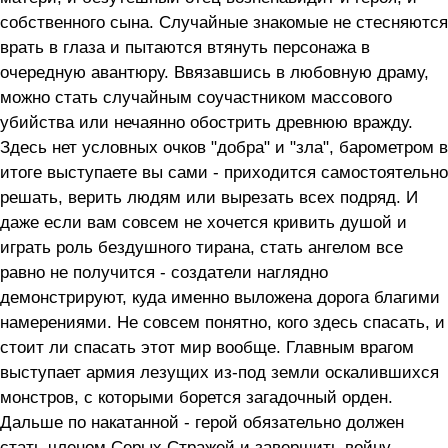
собственного сына. Случайные знакомые не стесняются
врать в глаза и пытаются втянуть персонажа в
очередную авантюру. Ввязавшись в любовную драму,
можно стать случайным соучастником массового
убийства или нечаянно обострить древнюю вражду.
Здесь нет условных очков "добра" и "зла", барометром в
итоге выступаете вы сами - приходится самостоятельно
решать, верить людям или вырезать всех подряд. И
даже если вам совсем не хочется кривить душой и
играть роль бездушного тирана, стать ангелом все
равно не получится - создатели наглядно
демонстрируют, куда именно выложена дорога благими
намерениями. Не совсем понятно, кого здесь спасать, и
стоит ли спасать этот мир вообще. Главным врагом
выступает армия лезущих из-под земли оскалившихся
монстров, с которыми борется загадочный орден.
Дальше по накатанной - герой обязательно должен
стать членом Серых Стражей и завершить войну.