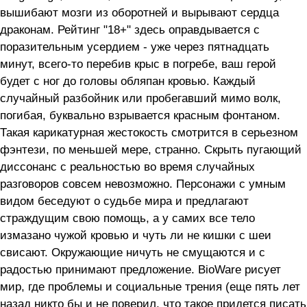
вышибают мозги из оборотней и вырывают сердца
драконам. Рейтинг "18+" здесь оправдывается с
поразительным усердием - уже через пятнадцать
минут, всего-то перебив крыс в погребе, ваш герой
будет с ног до головы обляпан кровью. Каждый
случайный разбойник или пробегавший мимо волк,
погибая, буквально взрывается красным фонтаном.
Такая карикатурная жестокость смотрится в серьезном
фэнтези, по меньшей мере, странно. Скрыть пугающий
диссонанс с реальностью во время случайных
разговоров совсем невозможно. Персонажи с умным
видом беседуют о судьбе мира и предлагают
страждущим свою помощь, а у самих все тело
измазано чужой кровью и чуть ли не кишки с шеи
свисают. Окружающие ничуть не смущаются и с
радостью принимают предложение. BioWare рисует
мир, где проблемы и социальные трения (еще пять лет
назад никто бы и не поверил, что такое придется писать