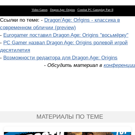
Video Games
|
Dragon Age: Origins
|
Combat PC Gameplay Part II
XBox 360
|
Playstation 3
|
Nintendo Wii
Ссылки по теме: -
Dragon Age: Origins - классика в
современном обличии (preview)
-
Eurogamer поставил Dragon Age: Origins "восьмёрку"
-
PC Gamer назвал Dragon Age: Origins ролевой игрой
десятилетия
-
Возможности редактора для Dragon Age: Origins
- Обсудить материал в
конференции
МАТЕРИАЛЫ ПО ТЕМЕ