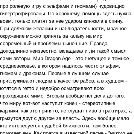
про ролевую игру с эльфами и гномами) чудовищно
гипертрофированы. По-хорошему, помощь здесь нужна
всем, только платят за нее ударом кинжала в спину.
При должном желании и наблюдательности, мрачное
окружение можно принять за кальку на мир
современный и проблемы нынешние. Правда,
доподлинно неизвестно, вкладывали ли такой смысл
сами авторы. Мир Dragon Age - это гнетущее и темное
средневековье, в котором нашлось место эльфам,
гномам и драконам. Первые в лучшем случае
прислуживают людям в качестве рабов, а в худшем -
ютятся в гетто и недобро осматривают всех
проходящих мимо. Вторым вообще нет дела до того,
что миру вот-вот наступит конец - стереотипные
карлики, как это принято, не глушат пиво в трактирах, а
грызутся друг с другом за власть. Здесь вообще мало
кто интересуется судьбой ближнего и, тем более,
помогает ему. Как поется в известной песне - "никого не