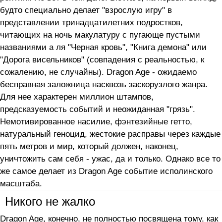
будто специально делает "взрослую игру" в
представлении тринадцатилетних подростков,
читающих на ночь макулатуру с пугающе пустыми
названиями а ля "Черная кровь", "Книга демона" или
"Дорога висельников" (совпадения с реальностью, к
сожалению, не случайны). Dragon Age - ожидаемо
бесправная заложница насквозь заскорузлого жанра.
Для нее характерен миллион штампов,
предсказуемость событий и неожиданная "грязь".
Немотивированное насилие, фэнтезийные гетто,
натуральный геноцид, жестокие расправы через каждые
пять метров и мир, который должен, наконец,
уничтожить сам себя - ужас, да и только. Однако все то
же самое делает из Dragon Age событие исполинского
масштаба.
Никого не жалко
Dragon Age, конечно, не полностью посвящена тому, как