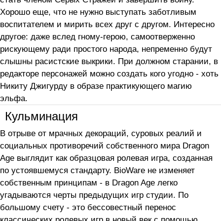
Хорошо еще, что не нужно выступать заботливым
воспитателем и мирить всех друг с другом. Интересно
другое: даже вслед гному-герою, самоотверженно
рискующему ради простого народа, непременно будут
слышны расистские выкрики. При должном старании, в
редакторе персонажей можно создать кого угодно - хоть
Никиту Джигурду в образе практикующего магию
эльфа.
Кульминация
В отрыве от мрачных декораций, суровых реалий и
социальных противоречий собственного мира Dragon
Age выглядит как образцовая ролевая игра, созданная
по устоявшемуся стандарту. BioWare не изменяет
собственным принципам - в Dragon Age легко
угадываются черты предыдущих игр студии. По
большому счету - это бессовестный перенос
классических ролевых игр в новый век с помощью