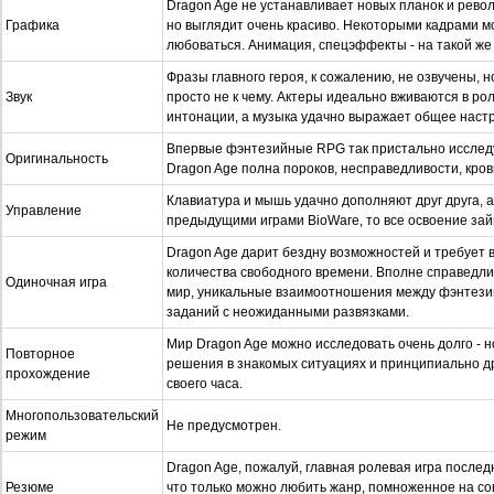
Dragon Age не устанавливает новых планок и рев
Графика
но выглядит очень красиво. Некоторыми кадрами м
любоваться. Анимация, спецэффекты - на такой же
Фразы главного героя, к сожалению, не озвучены, 
Звук
просто не к чему. Актеры идеально вживаются в ро
интонации, а музыка удачно выражает общее наст
Впервые фэнтезийные RPG так пристально исследу
Оригинальность
Dragon Age полна пороков, несправедливости, кров
Клавиатура и мышь удачно дополняют друг друга, а
Управление
предыдущими играми BioWare, то все освоение за
Dragon Age дарит бездну возможностей и требует в
количества свободного времени. Вполне справедли
Одиночная игра
мир, уникальные взаимоотношения между фэнтези
заданий с неожиданными развязками.
Мир Dragon Age можно исследовать очень долго - н
Повторное
решения в знакомых ситуациях и принципиально д
прохождение
своего часа.
Многопользовательский
Не предусмотрен.
режим
Dragon Age, пожалуй, главная ролевая игра последни
Резюме
что только можно любить жанр, помноженное на с