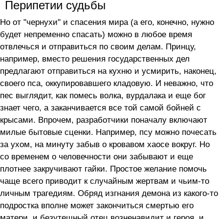
Перипетии судьбы
Но от "чернухи" и спасения мира (а его, конечно, нужно
будет непременно спасать) можно в любое время
отвлечься и отправиться по своим делам. Принцу,
например, вместо решения государственных дел
предлагают отправиться на кухню и усмирить, наконец,
своего пса, оккупировавшего кладовую. И неважно, что
пес выглядит, как помесь волка, вурдалака и еще бог
знает чего, а заканчивается все той самой бойней с
крысами. Впрочем, разработчики поначалу включают
милые бытовые сценки. Например, псу можно почесать
за ухом, на минуту забыв о кровавом хаосе вокруг. Но
со временем о человечности они забывают и еще
плотнее закручивают гайки. Простое желание помочь
чаще всего приводит к случайным жертвам и чьим-то
личным трагедиям. Обряд изгнания демона из какого-то
подростка вполне может закончиться смертью его
матери, и безутешный отец возненавидит и героя, и