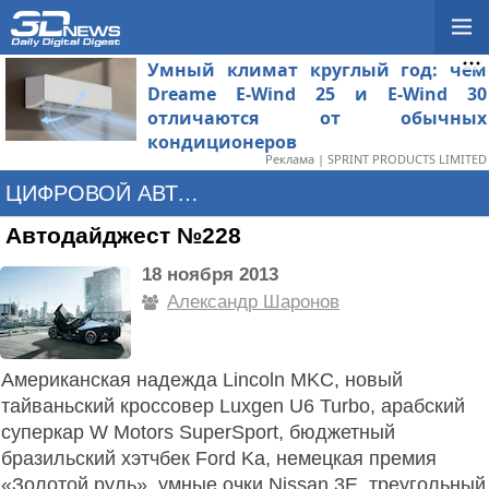
Умный климат круглый год: чем
Dreame E-Wind 25 и E-Wind 30
отличаются от обычных
кондиционеров
Реклама | SPRINT PRODUCTS LIMITED
ЦИФРОВОЙ АВТОМОБИЛЬ
Автодайджест №228
18 ноября 2013
Александр Шаронов
Американская надежда Lincoln MKC, новый
тайваньский кроссовер Luxgen U6 Turbo, арабский
суперкар W Motors SuperSport, бюджетный
бразильский хэтчбек Ford Ka, немецкая премия
«Золотой руль», умные очки Nissan 3E, треугольный