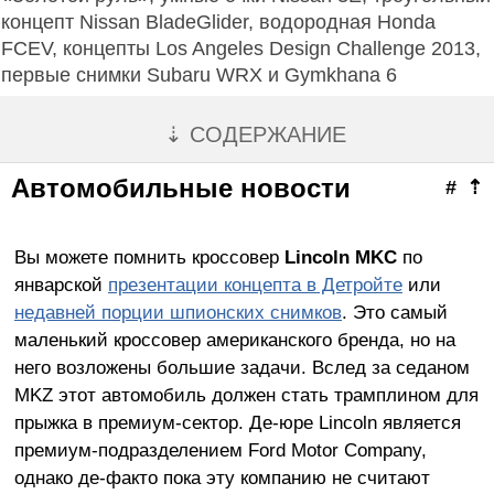
концепт Nissan BladeGlider, водородная Honda
FCEV, концепты Los Angeles Design Challenge 2013,
первые снимки Subaru WRX и Gymkhana 6
⇣ СОДЕРЖАНИЕ
Автомобильные новости
#
⇡
Вы можете помнить кроссовер
Lincoln
MKC
по
январской
презентации концепта в Детройте
или
недавней порции шпионских снимков
. Это самый
маленький кроссовер американского бренда, но на
него возложены большие задачи. Вслед за седаном
MKZ этот автомобиль должен стать трамплином для
прыжка в премиум-сектор. Де-юре Lincoln является
премиум-подразделением Ford Motor Company,
однако де-факто пока эту компанию не считают