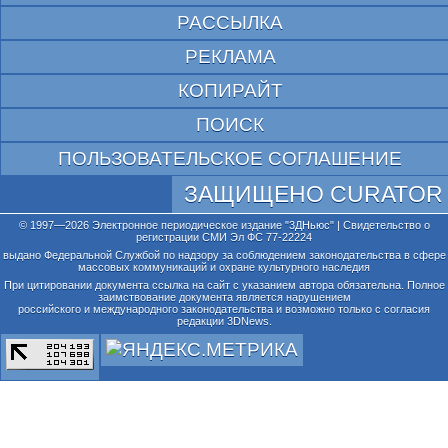
РАССЫЛКА
РЕКЛАМА
КОПИРАЙТ
ПОИСК
ПОЛЬЗОВАТЕЛЬСКОЕ СОГЛАШЕНИЕ
ЗАЩИЩЕНО CURATOR
© 1997—2026 Электронное периодическое издание "3ДНьюс" | Свидетельство о
регистрации СМИ Эл ФС 77-22224
выдано Федеральной Службой по надзору за соблюдением законодательства в сфере
массовых коммуникаций и охране культурного наследия
При цитировании документа ссылка на сайт с указанием автора обязательна. Полное
заимствование документа является нарушением
российского и международного законодательства и возможно только с согласия
редакции 3DNews.