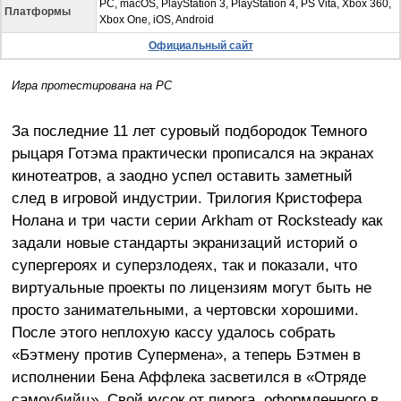
PC, macOS, PlayStation 3, PlayStation 4, PS Vita, Xbox 360,
Платформы
Xbox One, iOS, Android
Официальный сайт
Игра протестирована на PC
За последние 11 лет суровый подбородок Темного
рыцаря Готэма практически прописался на экранах
кинотеатров, а заодно успел оставить заметный
след в игровой индустрии. Трилогия Кристофера
Нолана и три части серии Arkham от Rocksteady как
задали новые стандарты экранизаций историй о
супергероях и суперзлодеях, так и показали, что
виртуальные проекты по лицензиям могут быть не
просто занимательными, а чертовски хорошими.
После этого неплохую кассу удалось собрать
«Бэтмену против Супермена», а теперь Бэтмен в
исполнении Бена Аффлека засветился в «Отряде
самоубийц». Свой кусок от пирога, оформленного в