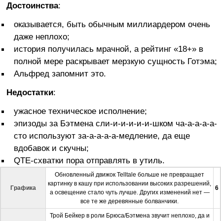
Достоинства
:
оказывается, быть обычным миллиардером очень
даже неплохо;
история получилась мрачной, а рейтинг «18+» в
полной мере раскрывает мерзкую сущность Готэма;
Альфред запомнит это.
Недостатки
:
ужасное техническое исполнение;
эпизоды за Бэтмена сли-и-и-и-и-и-шком ча-а-а-а-а-
сто используют за-а-а-а-а-медление, да еще
вдобавок и скучны;
QTE-схватки пора отправлять в утиль.
Обновленный движок Telltale больше не превращает
картинку в кашу при использовании высоких разрешений,
Графика
6
а освещение стало чуть лучше. Других изменений нет —
все те же деревянные болванчики.
Трой Бейкер в роли Брюса/Бэтмена звучит неплохо, да и