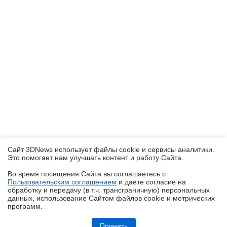
Сайт 3DNews использует файлы cookie и сервисы аналитики.
Это помогает нам улучшать контент и работу Cайта.
Во время посещения Cайта вы соглашаетесь с
Пользовательским соглашением
и даёте согласие на
✖
обработку и передачу (в т.ч. трансграничную) персональных
данных, использование Cайтом файлов cookie и метрических
программ.
Обзор блока питания Chieftec Stealth (SPX-1000-FC)
Принять