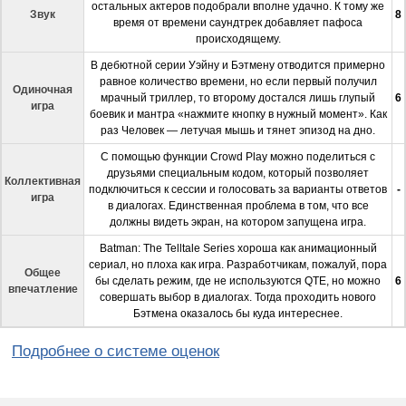
остальных актеров подобрали вполне удачно. К тому же
Звук
8
время от времени саундтрек добавляет пафоса
происходящему.
В дебютной серии Уэйну и Бэтмену отводится примерно
равное количество времени, но если первый получил
Одиночная
мрачный триллер, то второму достался лишь глупый
6
игра
боевик и мантра «нажмите кнопку в нужный момент». Как
раз Человек
—
летучая мышь и тянет эпизод на дно.
С помощью функции Crowd Play можно поделиться с
друзьями специальным кодом, который позволяет
Коллективная
подключиться к сессии и голосовать за варианты ответов
-
игра
в диалогах. Единственная проблема в том, что все
должны видеть экран, на котором запущена игра.
Batman: The Telltale Series хороша как анимационный
сериал, но плоха как игра. Разработчикам, пожалуй, пора
Общее
бы сделать режим, где не используются QTE, но можно
6
впечатление
совершать выбор в диалогах. Тогда проходить нового
Бэтмена оказалось бы куда интереснее.
Подробнее о системе оценок