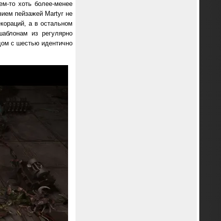
ем-то хоть более-менее
зием пейзажей Martyr не
кораций, а в остальном
шаблонам из регулярно
дом с шестью идентично