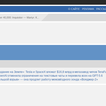
О САЙТЕ
РЕКЛАМА
РАССЫ
40,000: Inquisitor — Martyr. К...
дание на Земле»: Tesla и SpaceX вложат $16,8 млрд в мегазавод чипов TeraF
enAI отменила ограничения на текстовые чаты и перевела всех на GPT-5.6
льшой взрыв» — она продлит работу межзвёздного зонда «Вояджер-2»