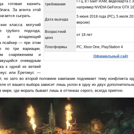
ГГц, 8 Гбайт RAM, видеокарта с 
да готовая казнить
требования
например NVIDIA GeForce GTX 10
блага. За агента этой
агается сыграть.
5 июня 2018 года (РС), 5 июля 2
Дата выхода
версии)
ких класса: могучий
ее грубого подхода,
Возрастной
от 18 лет
ин и владеющий
ценз
а псайкер — при этом
Платформы
PC, Xbox One, PlayStation 4
е по три вариации,
ным снаряжением и
Официальный сайт
кажущийся очевидным
жа к одной из ветвей
леус или Еретикус —
т, но зато во второй половине кампании поднимает тему конфликта ид
деле от вашего выбора зависит лишь уклон в одну из двух дополнительн
 мире, где мораль бывает лишь в оттенках серого, всегда приятно.