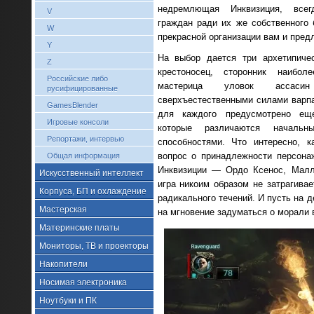
недремлющая Инквизиция, всег
V
граждан ради их же собственного 
W
прекрасной организации вам и предл
Y
На выбор дается три архетипичес
Z
крестоносец, сторонник наибол
Российские либо
мастерица уловок ассас
русифицированные
сверхъестественными силами варп
GamesBlender
для каждого предусмотрено ещ
Игровые консоли
которые различаются началь
Репортажи, интервью
способностями. Что интересно, 
вопрос о принадлежности персона
Общая информация
Инквизиции — Ордо Ксенос, Мал
Искусственный интеллект
игра никоим образом не затрагивае
Корпуса, БП и охлаждение
радикального течений. И пусть на 
Мастерская
на мгновение задуматься о морали в
Материнские платы
Мониторы, ТВ и проекторы
Накопители
Носимая электроника
Ноутбуки и ПК