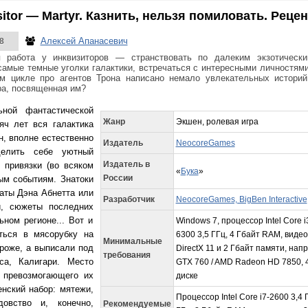
sitor — Martyr. Казнить, нельзя помиловать. Реце
Алексей Апанасевич
8
я работа у инквизиторов — странствовать по далеким экзотическ
самые темные уголки галактики, встречаться с интересными личностями.
м цикле про агентов Трона написано немало увлекательных историй
ра, посвященная им?
ной фантастической
Жанр
Экшен, ролевая игра
яч лет вся галактика
н, вполне естественно
Издатель
NeocoreGames
делить себе уютный
Издатель в
з привязки (во всяком
«
Бука
»
России
ным событиям. Знатоки
аты Дэна Абнетта или
Разработчик
NeocoreGames, BigBen Interactive
и, сюжеты последних
ьном регионе... Вот и
Windows 7, процессор Intel Core i
ться в мясорубку на
6300 3,5 ГГц, 4 Гбайт RAM, виде
Минимальные
оже, а выписали под
DirectX 11 и 2 Гбайт памяти, на
требования
са, Калигари. Место
GTX 760 / AMD Radeon HD 7850, 
 превозмогающего их
диске
нский набор: мятежи,
Процессор Intel Core i7-2600 3,4 
довство и, конечно,
Рекомендуемые