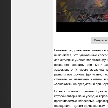
Интересно
Ролевое раздолье тоже оказалось ф
выясняется, что уникальные спосо
все
активные умения являются функ
позволяет наносить точечные и р
заковыристо. У моего ассасина т
разнотипное оружие (допустим, по
сможете — назначать скиллы вру
«вешаются» на предметы и при неуд
Но не это самое страшное. Хуже вс
которой авторы явно усердно корпе
прокачиваемые классовые характер
обесценили одним-единственным