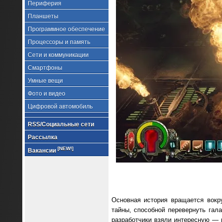
Периферия
Планшеты
Программное обеспечение
Процессоры и память
Сети и коммуникации
Смартфоны
Умные вещи
Фото и видео
Цифровой автомобиль
RSS/Социальные сети
Рассылка
[NEW!]
Вакансии
Основная история вращается вокру
тайны, способной перевернуть гала
разработчики взяли интересную — н