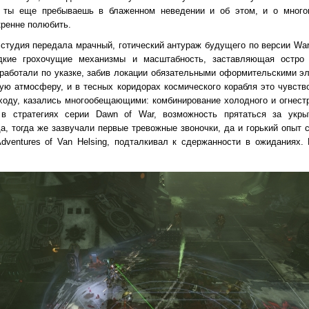
а ты еще пребываешь в блаженном неведении и об этом, и о много
кренне полюбить.
к студия передала мрачный, готический антураж будущего по версии Wa
здкие грохочущие механизмы и масштабность, заставляющая остро
работали по указке, забив локации обязательными оформительскими эл
ую атмосферу, и в тесных коридорах космического корабля это чувств
 ходу, казались многообещающими: комбинирование холодного и огнест
 в стратегиях серии Dawn of War, возможность прятаться за укр
а, тогда же зазвучали первые тревожные звоночки, да и горький опыт
 Adventures of Van Helsing, подталкивал к сдержанности в ожиданиях.