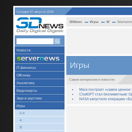
Сегодня 07 августа 2026
3DNews
Игры
W
Warhammer 
Новости
Игры
IT-финансы
Offсянка
Самое интересное в новостях
Аналитика
Маск построит «самое ценное з
Видеокарты
ChatGPT стал безлимитным: Op
Звук и акустика
NASA запустило операцию «Бо
Игры
0-9
A
B