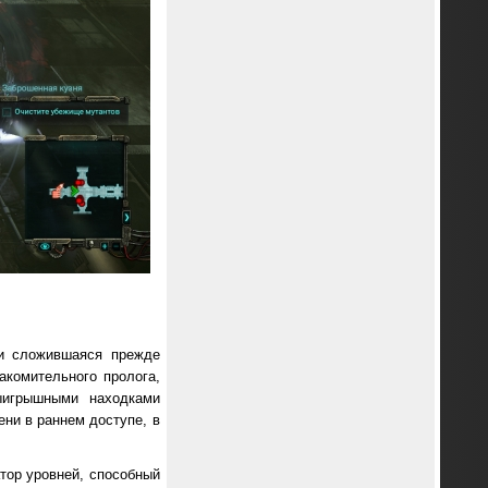
 и сложившаяся прежде
акомительного пролога,
выигрышными находками
ени в раннем доступе, в
тор уровней, способный