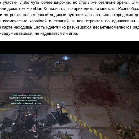
 участки, либо чуть более широкие, но столь же безликие арены. О ч
 или даже том же «Ван Хельсинге», не приходится и мечтать. Разнообра
и островки, заснеженные ледяные пустоши да пара видов городских де
 космических кораблей и станций, и все строится по одинаковым 
а карте находишь шесть идентично разбившихся десантных челноков ря
 задумываешься, не издевается ли игра.