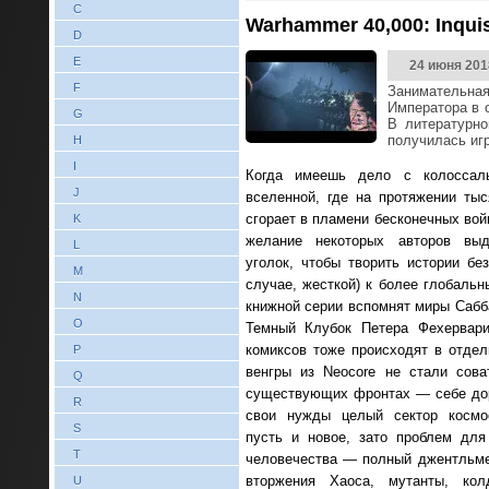
C
Warhammer 40,000: Inqui
D
E
24 июня 201
F
Занимательна
Императора в 
G
В литературно
получилась иг
H
I
Когда имеешь дело с колоссаль
J
вселенной, где на протяжении тыс
сгорает в пламени бесконечных вой
K
желание некоторых авторов вы
L
уголок, чтобы творить истории бе
M
случае, жесткой) к более глобаль
N
книжной серии вспомнят миры Сабб
O
Темный Клубок Петера Фехервар
комиксов тоже происходят в отдел
P
венгры из Neocore не стали сова
Q
существующих фронтах — себе дор
R
свои нужды целый сектор космо
S
пусть и новое, зато проблем для
T
человечества — полный джентльме
вторжения Хаоса, мутанты, кол
U