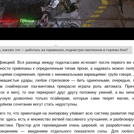
, каково это — работать на терминале, подчистую сметенном в горячке боя?
икцией. Вся разница между подклассами исчезает после первого же ви
бности привязаны к определенным типам брони, а надевать можно люб
циями снаряжения, причем с минимальными вариациями: грубо говоря,
азмашистые удары, любое стрелковое — бить одиночными, очередью, п
ак снайперская лаз-винтовка прекрасно играла роль автомата. При
сох и меч), то они перекроют друг другу половину умений, а вы нич
чную дозволено только псайкерам, которые сами творят магию, н
обном сочетании могут стать недоступны.
его то, что ориентация на экипировку убивает всю систему развития п
ли: здесь есть и множество ветвей пассивного улучшения, и разблокир
истики. Простор для героеведения очень широкий, но разработчики 
 решением — введением отдельного показателя силы. Для любого