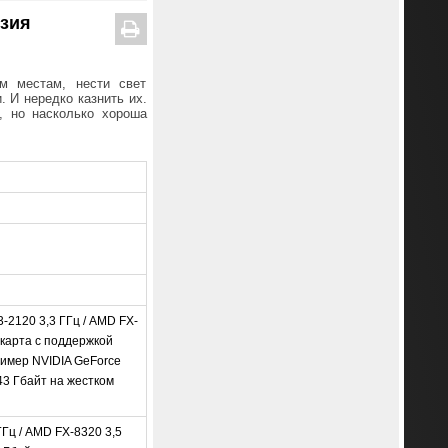
нзия
им местам, нести свет
 И нередко казнить их.
, но насколько хороша
3-2120 3,3 ГГц / AMD FX-
окарта с поддержкой
пример NVIDIA GeForce
43 Гбайт на жестком
ГГц / AMD FX-8320 3,5