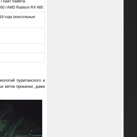
3 Гбайт памяти,
60 / AMD Radeon RX 480
018 года (консольные
еологий пуританского и
ых веток прокачки, даже