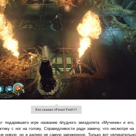
Кто сказал «Feuer Frei!»?
г подарившего игре название блудного звездолета «Мученик» и его,
ктику с ног на голову. Справедливости ради замечу, что несмотря на
е новую, но и далеко не самую заезженную. Только вот увлекательно 