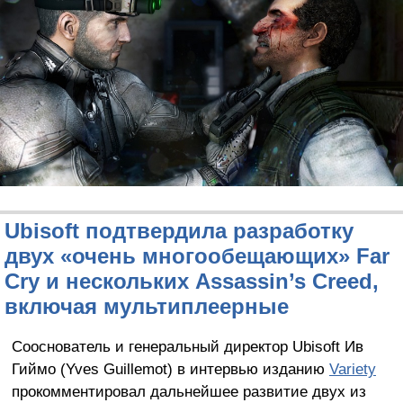
Ubisoft подтвердила разработку
двух «очень многообещающих» Far
Cry и нескольких Assassin’s Creed,
включая мультиплеерные
Сооснователь и генеральный директор Ubisoft Ив
Гиймо (Yves Guillemot) в интервью изданию
Variety
прокомментировал дальнейшее развитие двух из