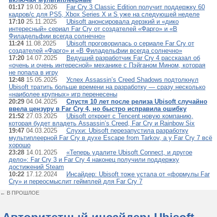
01:17
19.01.2026
Far Cry 3 Classic Edition получит поддержку 60
кадров/с для PS5, Xbox Series X и S уже на следующей неделе
17:10
25.11.2025
Ubisoft анонсировала дерзкий и «дико
интересный» сериал Far Cry от создателей «Фарго» и «В
Филадельфии всегда солнечно»
11:24
11.08.2025
Ubisoft проговорилась о сериале Far Cry от
создателей «Фарго» и «В Филадельфии всегда солнечно»
17:20
14.07.2025
Ведущий разработчик Far Cry 4 рассказал об
«очень и очень интересной» механике с Пэйганом Мином, которая
не попала в игру
12:48
15.05.2025
Успех Assassin’s Creed Shadows подтолкнул
Ubisoft тратить больше времени на разработку — сразу несколько
«наиболее крупных» игр перенесены
20:29
04.04.2025
Спустя 10 лет после релиза Ubisoft случайно
ввела цензуру в Far Cry 4, но быстро исправила ошибку
21:52
27.03.2025
Ubisoft откроет с Tencent новую компанию,
которая будет владеть Assassin’s Creed, Far Cry и Rainbow Six
19:47
04.03.2025
Слухи: Ubisoft перезапустила разработку
мультиплеерной Far Cry в духе Escape from Tarkov, а у Far Cry 7 всё
хорошо
23:28
14.01.2025
«Теперь удалите Ubisoft Connect, и другое
дело»: Far Cry 3 и Far Cry 4 наконец получили поддержку
достижений Steam
10:22
17.12.2024
Инсайдер: Ubisoft тоже устала от «формулы Far
Cry» и переосмыслит геймплей для Far Cry 7
← В ПРОШЛОЕ