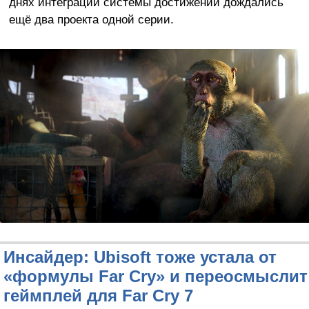
днях интеграции системы достижений дождались
ещё два проекта одной серии.
Инсайдер: Ubisoft тоже устала от
«формулы Far Cry» и переосмыслит
геймплей для Far Cry 7