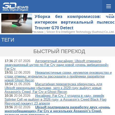
Уборка без компромиссов: чем
интересен вертикальный пылесос
Trouver G70 Detect
Реклама | Silicon Era Intelligent Technology (Suzhou) Co.,Ltd.
ТЕГИ
→ FAR CRY 4
БЫСТРЫЙ ПЕРЕХОД
17:36
27.07.2026
Авторитетный инсайдер: Ubisoft отменила
эвакуационный шутер по Far Cry ради новой «очень амбициозной»
Far Cry
19:51
12.06.2026
Нереалистичные сроки, неумелое руководство и
страх отмены: журналисты рассказали о проблемах разработки
новой Ghost Recon
10:54
21.05.2026
Масштабная перезагрузка обернулась для
Ubisoft рекордными убытками, зато к 2029 году выйдут новые
Assassin's Creed, Far Cry и Ghost Recon
10:16
20.04.2026
Инсайдер: Far Cry 7 угодила в «ад», ремейк
Splinter Cell не выйдет в 2026 году, а Assassin’s Creed Black Flag
Resynced покажут 23 апреля
19:56
20.02.2026
Ubisoft подтвердила разработку двух «очень
многообещающих» Far Cry и нескольких Assassin’s Creed,
включая мультиплеерные