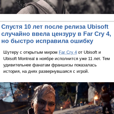
Спустя 10 лет после релиза Ubisoft
случайно ввела цензуру в Far Cry 4,
но быстро исправила ошибку
Шутеру с открытым миром
Far Cry 4
от Ubisoft и
Ubisoft Montreal в ноябре исполнится уже 11 лет. Тем
удивительнее фанатам франшизы показалась
история, на днях развернувшаяся с игрой.