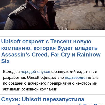
Ubisoft откроет с Tencent новую
компанию, которая будет владеть
Assassin’s Creed, Far Cry и Rainbow
Six
Вслед за
чередой
слухов
французский издатель и
разработчик Ubisoft официально
подтвердил
планы
по созданию дочернего предприятия с некоторыми
активами основной компании.
Слухи: Ubisoft перезапустила