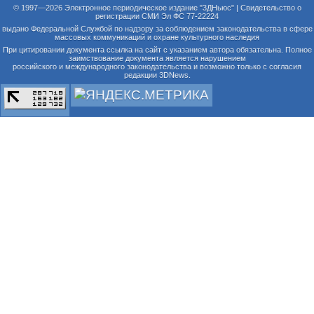
© 1997—2026 Электронное периодическое издание "3ДНьюс" | Свидетельство о
регистрации СМИ Эл ФС 77-22224
выдано Федеральной Службой по надзору за соблюдением законодательства в сфере
массовых коммуникаций и охране культурного наследия
При цитировании документа ссылка на сайт с указанием автора обязательна. Полное
заимствование документа является нарушением
российского и международного законодательства и возможно только с согласия
редакции 3DNews.