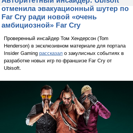
Авторитетный инсайдер: Ubisoft
отменила эвакуационный шутер по
Far Cry ради новой «очень
амбициозной» Far Cry
Проверенный инсайдер Том Хендерсон (Tom
Henderson) в эксклюзивном материале для портала
Insider Gaming
рассказал
о закулисных событиях в
разработке новых игр по франшизе Far Cry от
Ubisoft.