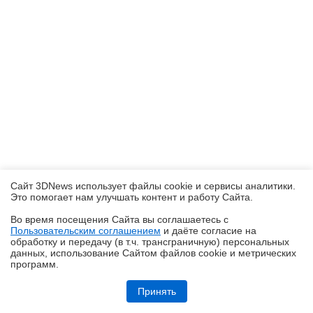
Сайт 3DNews использует файлы cookie и сервисы аналитики.
Это помогает нам улучшать контент и работу Cайта.
Во время посещения Cайта вы соглашаетесь с
Пользовательским соглашением
и даёте согласие на
✖
обработку и передачу (в т.ч. трансграничную) персональных
данных, использование Cайтом файлов cookie и метрических
программ.
Обзор планшета HUAWEI MatePad Pro Max: на все деньги
Принять