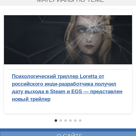
Психологический триллер Loretta от
российского инди-разработчика получил
дату выхода в Steam и EGS — представлен
новый трейлер