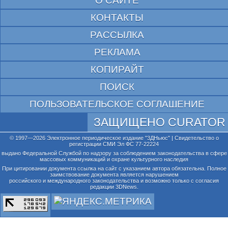
О САЙТЕ
КОНТАКТЫ
РАССЫЛКА
РЕКЛАМА
КОПИРАЙТ
ПОИСК
ПОЛЬЗОВАТЕЛЬСКОЕ СОГЛАШЕНИЕ
ЗАЩИЩЕНО CURATOR
© 1997—2026 Электронное периодическое издание "3ДНьюс" | Свидетельство о
регистрации СМИ Эл ФС 77-22224
выдано Федеральной Службой по надзору за соблюдением законодательства в сфере
массовых коммуникаций и охране культурного наследия
При цитировании документа ссылка на сайт с указанием автора обязательна. Полное
заимствование документа является нарушением
российского и международного законодательства и возможно только с согласия
редакции 3DNews.