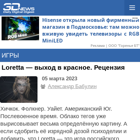
Hisense открыла новый фирменный
магазин в Подмосковье: там можно
вживую увидеть телевизоры с RGB
MiniLED
Реклама | ООО "Горенье БТ"
ИГРЫ
Loretta — выход в красное. Рецензия
05 марта 2023
Александр Бабулин
Хичкок. Фолкнер. Уайет. Американский Юг.
Послевоенное время. Облако тегов уже
вырисовывает весьма определённую картину. А
если сдобрить её изрядной дозой психоделии и
добавить, что Loretta — это игра российского