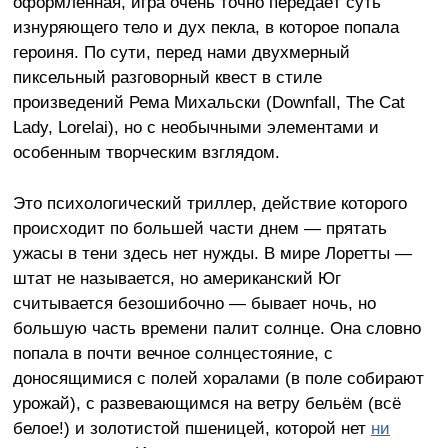
оформленная, игра очень точно передаёт суть
изнуряющего тело и дух пекла, в которое попала
героиня. По сути, перед нами двухмерный
пиксельный разговорный квест в стиле
произведений Рема Михальски (Downfall, The Cat
Lady, Lorelai), но с необычными элементами и
особенным творческим взглядом.
Это психологический триллер, действие которого
происходит по большей части днем — прятать
ужасы в тени здесь нет нужды. В мире Лоретты —
штат не называется, но американский Юг
считывается безошибочно — бывает ночь, но
большую часть времени палит солнце. Она словно
попала в почти вечное солнцестояние, с
доносящимися с полей хоралами (в поле собирают
урожай), с развевающимся на ветру бельём (всё
белое!) и золотистой пшеницей, которой нет
ни