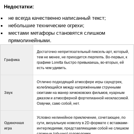
Недостатки:
не всегда качественно написанный текст;
небольшие технические огрехи;
местами метафоры становятся слишком
прямолинейными.
Достаточно непритязательный пиксель-арт, который,
тем не менее, не приходится
терпеть
. Во-первых, к
Графика
графике Loretta быстро привыкаешь, во-вторых, ей
есть чем удивить.
Отлично подходящий атмосфере игры саундтрек,
колеблющийся между напряжёнными струнными
Звук
сюитами на манер хичкоковских фильмов, нуарным
джазом и атмосферной фортепианной неоклассикой.
Озвучки, само собой, нет.
Условно нелинейное приключение, сочетающее, по
Одиночная
сути, визуальную новеллу в 2D-формате с вставками-
игра
интерлюдиями, представляющими собой не слишком
сложные (обычно) головоломки.