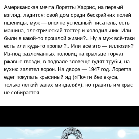
Американская мечта Лоретты Харрис, на первый
взгляд, ладится: свой дом среди бескрайних полей
пшеницы, муж — вполне успешный писатель, есть
машина, электрический тостер и холодильник. Или
были в какой-то прошлой жизни?.. Ну а муж всё-таки
есть или куда-то пропал?.. Или всё это — иллюзия?
Из-под разломанных половиц на крыльце торчат
ржавые гвозди, в подвале зловеще гудят трубы, на
кухню залетел ворон. На дворе — 1947 год. Лоретта
едет покупать крысиный яд («Почти без вкуса,
только легкий запах миндаля!»), но травить им крыс
не собирается.