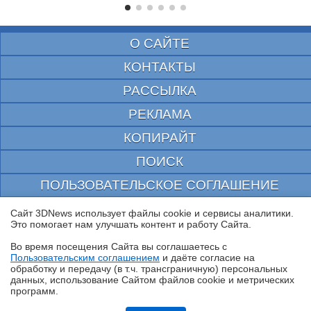
О САЙТЕ
КОНТАКТЫ
РАССЫЛКА
РЕКЛАМА
КОПИРАЙТ
ПОИСК
ПОЛЬЗОВАТЕЛЬСКОЕ СОГЛАШЕНИЕ
ЗАЩИЩЕНО CURATOR
Сайт 3DNews использует файлы cookie и сервисы аналитики.
Это помогает нам улучшать контент и работу Cайта.
© 1997—2026 Электронное периодическое издание "3ДНьюс" | Свидетельство о
регистрации СМИ Эл ФС 77-22224
Во время посещения Cайта вы соглашаетесь с
выдано Федеральной Службой по надзору за соблюдением законодательства в сфере
Пользовательским соглашением
и даёте согласие на
массовых коммуникаций и охране культурного наследия
✖
обработку и передачу (в т.ч. трансграничную) персональных
При цитировании документа ссылка на сайт с указанием автора обязательна. Полное
данных, использование Cайтом файлов cookie и метрических
заимствование документа является нарушением
российского и международного законодательства и возможно только с согласия
программ.
редакции 3DNews.
Обзор смартфона TECNO SPARK 50: все тренды разом — чуть