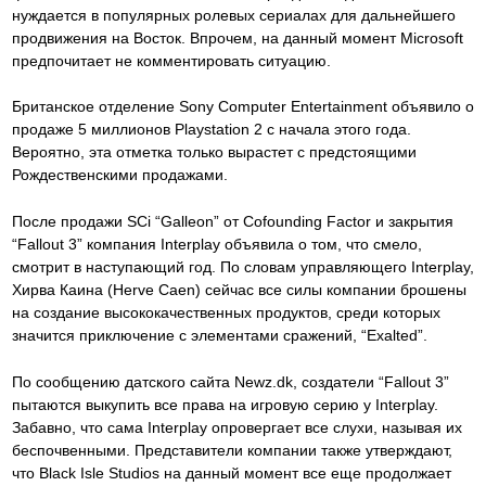
нуждается в популярных ролевых сериалах для дальнейшего
продвижения на Восток. Впрочем, на данный момент Microsoft
предпочитает не комментировать ситуацию.
Британское отделение Sony Computer Entertainment объявило о
продаже 5 миллионов Playstation 2 с начала этого года.
Вероятно, эта отметка только вырастет с предстоящими
Рождественскими продажами.
После продажи SCi “Galleon” от Cofounding Factor и закрытия
“Fallout 3” компания Interplay объявила о том, что смело,
смотрит в наступающий год. По словам управляющего Interplay,
Хирва Каина (Herve Caen) сейчас все силы компании брошены
на создание высококачественных продуктов, среди которых
значится приключение с элементами сражений, “Exalted”.
По сообщению датского сайта Newz.dk, создатели “Fallout 3”
пытаются выкупить все права на игровую серию у Interplay.
Забавно, что сама Interplay опровергает все слухи, называя их
беспочвенными. Представители компании также утверждают,
что Black Isle Studios на данный момент все еще продолжает