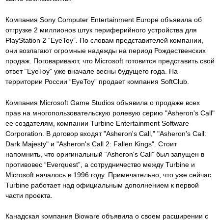
Компания Sony Computer Entertainment Europe объявила об
отгрузке 2 миллионов штук периферийного устройства для
PlayStation 2 “EyeToy”. По словам представителей компании,
они возлагают огромные надежды на период Рождественских
продаж. Поговаривают, что Microsoft готовится представить свой
ответ “EyeToy” уже вначале весны будущего года. На
территории России “EyeToy” продает компания SoftClub.
Компания Microsoft Game Studios объявила о продаже всех
прав на многопользовательскую ролевую серию "Asheron's Call"
ее создателям, компании Turbine Entertainment Software
Corporation. В договор входят "Asheron's Call," "Asheron's Call:
Dark Majesty" и "Asheron's Call 2: Fallen Kings". Стоит
напомнить, что оригинальный “Asheron's Call” был запущен в
противовес “Everquest”, а сотрудничество между Turbine и
Microsoft началось в 1996 году. Примечательно, что уже сейчас
Turbine работает над официальным дополнением к первой
части проекта.
Канадская компания Bioware объявила о своем расширении с