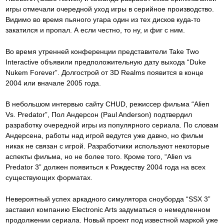
игры отмечали очередной уход игры в серийное производство.
Видимо во время пьяного угара один из тех дисков куда-то
закатился и пропал. А если честно, то ну, и фиг с ним.
Во время утренней конференции представители Take Two
Interactive объявили предположительную дату выхода “Duke
Nukem Forever”. Долгострой от 3D Realms появится в конце
2004 или вначале 2005 года.
В небольшом интервью сайту CHUD, режиссер фильма “Alien
Vs. Predator”, Пол Андерсон (Paul Anderson) подтвердил
разработку очередной игры из популярного сериала. По словам
Андерсена, работы над игрой ведутся уже давно, но фильм
никак не связан с игрой. Разработчики используют некоторые
аспекты фильма, но не более того. Кроме того, “Alien vs
Predator 3” должен появиться к Рождеству 2004 года на всех
существующих форматах.
Невероятный успех аркадного симулятора сноуборда “SSX 3”
заставил компанию Electronic Arts задуматься о немедленном
продолжении сериала. Новый проект под известной маркой уже