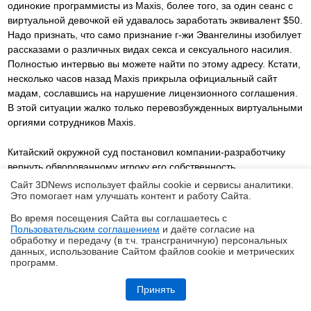
одинокие программисты из Maxis, более того, за один сеанс с
виртуальной девочкой ей удавалось заработать эквивалент $50.
Надо признать, что само признание г-жи Эвангелины изобилует
рассказами о различных видах секса и сексуального насилия.
Полностью интервью вы можете найти по этому адресу. Кстати,
несколько часов назад Maxis прикрыла официальный сайт
мадам, сославшись на нарушение лицензионного соглашения.
В этой ситуации жалко только перевозбужденных виртуальными
оргиями сотрудников Maxis.
Китайский окружной суд постановил компании-разработчику
вернуть обворованному игроку его собственность,
представленную в виде биохимических вооружений, которые
Сайт 3DNews использует файлы cookie и сервисы аналитики.
были похищенные неизвестным хакером.
Это помогает нам улучшать контент и работу Cайта.
Двадцатичетырехлетний Ли Хогчен (Li Hongchen) Потратил два
Во время посещения Cайта вы соглашаетесь с
года и 10,000 юаней (~$1,210) на оплату популярной
Пользовательским соглашением
и даёте согласие на
✖
многопользовательской игры “Hongyue” или “Red Moon”,
обработку и передачу (в т.ч. трансграничную) персональных
данных, использование Cайтом файлов cookie и метрических
прежде чем его оружие было похищено в феврале этого года.
программ.
Разработчики из Beijing Arctic Ice Technology Development Co
Обзор игрового Tandem WOLED-монитора ASUS ROG Strix OLED
Ltd., нашли виновника, вернули несчастному оружие и
XG27AQWMG: запланированный апгрейд
Принять
выплатили компенсацию в 10,000 юаней. Этот Ли Хогчен