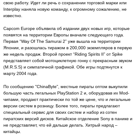
свою работу. Идет ли речь о сохранении торговой марки или
Interplay наняла новую команду, к огромному сожалению, не
известно.
Capcom Europe объявила об издании двух новых игр, которые
появятся на территории Европы вначале следующего года.
Первая “Way Of The Samurai 2” уже вышла на территории
Японии, и разошлась тиражом в 200,000 экземпляров в первую
же недель продаж. Второй проект “Riding Spirits II” от Spike
представляет собой мотоциклетную гонку с прекрасным звуком
(M.R.S.S) и симпатичной графикой. Обе игры подтянутся к
марту 2004 года.
По сообщению "ChinaByte", местные пираты оптом выкупили
большую часть легальных PlayStation 2 и, оборудовав их Mod-
чипами, продают практически по той же цене, что и легальные
версии систем в розницу. Более того, пираты предлагают
специальный сервис для своих систем и набор из сотен
пиратских версий дисков. Китайское отделение Sony в панике и
не представляет, что ей дальше делать. Хитрый народ –
китайцы.