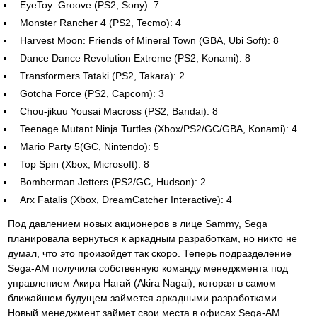
EyeToy: Groove (PS2, Sony): 7
Monster Rancher 4 (PS2, Tecmo): 4
Harvest Moon: Friends of Mineral Town (GBA, Ubi Soft): 8
Dance Dance Revolution Extreme (PS2, Konami): 8
Transformers Tataki (PS2, Takara): 2
Gotcha Force (PS2, Capcom): 3
Chou-jikuu Yousai Macross (PS2, Bandai): 8
Teenage Mutant Ninja Turtles (Xbox/PS2/GC/GBA, Konami): 4
Mario Party 5(GC, Nintendo): 5
Top Spin (Xbox, Microsoft): 8
Bomberman Jetters (PS2/GC, Hudson): 2
Arx Fatalis (Xbox, DreamCatcher Interactive): 4
Под давлением новых акционеров в лице Sammy, Sega
планировала вернуться к аркадным разработкам, но никто не
думал, что это произойдет так скоро. Теперь подразделение
Sega-AM получила собственную команду менеджмента под
управлением Акира Нагай (Akira Nagai), которая в самом
ближайшем будущем займется аркадными разработками.
Новый менеджмент займет свои места в офисах Sega-AM