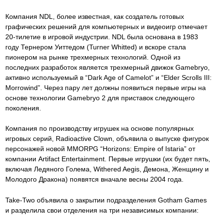
Компания NDL, более известная, как создатель готовых
графических решений для компьютерных и видеоигр отмечает
20-тилетие в игровой индустрии. NDL была основана в 1983
году Тернером Уиттедом (Turner Whitted) и вскоре стала
пионером на рынке трехмерных технологий. Одной из
последних разработок является трехмерный движок Gamebryo,
активно используемый в “Dark Age of Camelot” и “Elder Scrolls III:
Morrowind”. Через пару лет должны появиться первые игры на
основе технологии Gamebryo 2 для приставок следующего
поколения.
Компания по производству игрушек на основе популярных
игровых серий, Radioactive Clown, объявила о выпуске фигурок
персонажей новой MMORPG “Horizons: Empire of Istaria” от
компании Artifact Entertainment. Первые игрушки (их будет пять,
включая Ледяного Голема, Withered Aegis, Демона, Женщину и
Молодого Дракона) появятся вначале весны 2004 года.
Take-Two объявила о закрытии подразделения Gotham Games
и разделила свои отделения на три независимых компании: