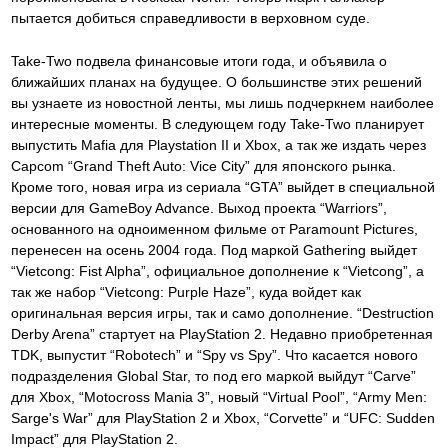
пытается добиться справедливости в верховном суде.
Take-Two подвела финансовые итоги года, и объявила о
ближайших планах на будущее. О большинстве этих решений
вы узнаете из новостной ленты, мы лишь подчеркнем наиболее
интересные моменты. В следующем году Take-Two планирует
выпустить Mafia для Playstation II и Xbox, а так же издать через
Capcom “Grand Theft Auto: Vice City” для японского рынка.
Кроме того, новая игра из сериала “GTA” выйдет в специальной
версии для GameBoy Advance. Выход проекта “Warriors”,
основанного на одноименном фильме от Paramount Pictures,
перенесен на осень 2004 года. Под маркой Gathering выйдет
“Vietcong: Fist Alpha”, официальное дополнение к “Vietcong”, а
так же набор “Vietcong: Purple Haze”, куда войдет как
оригинальная версия игры, так и само дополнение. “Destruction
Derby Arena” стартует на PlayStation 2. Недавно приобретенная
TDK, выпустит “Robotech” и “Spy vs Spy”. Что касается нового
подразделения Global Star, то под его маркой выйдут “Carve”
для Xbox, “Motocross Mania 3”, новый “Virtual Pool”, “Army Men:
Sarge's War” для PlayStation 2 и Xbox, “Corvette” и “UFC: Sudden
Impact” для PlayStation 2.