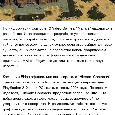
По информации Computer & Video Games, “Mafia 2” находится в
разработке. Игра находится в разработке уже несколько
месяцев, но разработчики предпочитают хранить все детали в
тайне. Будет совсем не удивительно, если игра выйдет для всех
существующих форматов на абсолютно новом графическом
движке, сохраняя верность формату и месту действия
оригинала. МЫ сообщим все детали, как только они станут
известны.
Компания Eidos официально анонсировала “Hitman: Contracts”.
Третья часть сериала от Io Interactive выйдет в версиях для
PlayStation 2, Xbox и PC вначале весны 2004 года. По словам
издателя, “Hitman: Contracts” предложит более насыщенный
действием сюжет, а также массу новых возможностей по
умерщвлению соперника. Игра использует абсолютно новую
графическую технологию и специальные эффекты. Согласно
сюжету, Agent 47 оказывается в хитроумной ловушке на