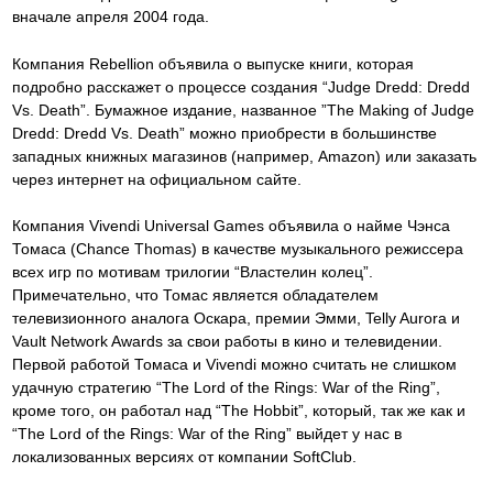
вначале апреля 2004 года.
Компания Rebellion объявила о выпуске книги, которая
подробно расскажет о процессе создания “Judge Dredd: Dredd
Vs. Death”. Бумажное издание, названное ”The Making of Judge
Dredd: Dredd Vs. Death” можно приобрести в большинстве
западных книжных магазинов (например, Amazon) или заказать
через интернет на официальном сайте.
Компания Vivendi Universal Games объявила о найме Чэнса
Томаса (Chance Thomas) в качестве музыкального режиссера
всех игр по мотивам трилогии “Властелин колец”.
Примечательно, что Томас является обладателем
телевизионного аналога Оскара, премии Эмми, Telly Aurora и
Vault Network Awards за свои работы в кино и телевидении.
Первой работой Томаса и Vivendi можно считать не слишком
удачную стратегию “The Lord of the Rings: War of the Ring”,
кроме того, он работал над “The Hobbit”, который, так же как и
“The Lord of the Rings: War of the Ring” выйдет у нас в
локализованных версиях от компании SoftClub.