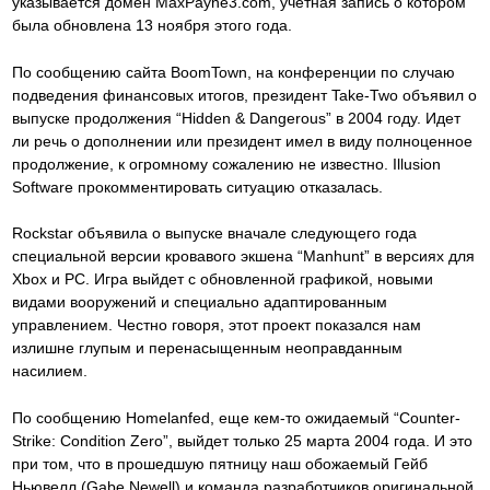
указывается домен MaxPayne3.com, учетная запись о котором
была обновлена 13 ноября этого года.
По сообщению сайта BoomTown, на конференции по случаю
подведения финансовых итогов, президент Take-Two объявил о
выпуске продолжения “Hidden & Dangerous” в 2004 году. Идет
ли речь о дополнении или президент имел в виду полноценное
продолжение, к огромному сожалению не известно. Illusion
Software прокомментировать ситуацию отказалась.
Rockstar объявила о выпуске вначале следующего года
специальной версии кровавого экшена “Manhunt” в версиях для
Xbox и PC. Игра выйдет с обновленной графикой, новыми
видами вооружений и специально адаптированным
управлением. Честно говоря, этот проект показался нам
излишне глупым и перенасыщенным неоправданным
насилием.
По сообщению Homelanfed, еще кем-то ожидаемый “Counter-
Strike: Condition Zero”, выйдет только 25 марта 2004 года. И это
при том, что в прошедшую пятницу наш обожаемый Гейб
Ньювелл (Gabe Newell) и команда разработчиков оригинальной