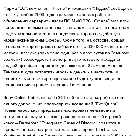
Фирма "1С", компания "Никита" и компания "Яндекс" сообщают,
что 18 декабря 2003 года в рамках плановых работ по
обновлению серверной части ПО MMORPG "Сфера" мир игры
пополнится новым островом - Танталом. Тантал - в некотором
роде уникальное место, в пределах которого не действуют
кармические законы Сферы. Кроме того, на острове, общая
площадь которого равна приблизительно 330.000 квадратным
метрам, изредка (примерно один раз в двое суток по Земному
времени) возрождается монстр, в луте которого находится
редкий артефакт - кристалл для скрижалей замков. Есть на
Тантале и куда потратить игровые деньги - в частности, у
одного из местных торговцев можно будет купить вещи, не
продававшиеся ранее в городах Гипериона.
Sony Online Entertainment (SOE) объявила о разработке еще
одного дополнения к популярной вселенной “EverQuest”.
Новый набор карт предложит исследовать неизвестный
континент и получить в свое распоряжение новый игровой
класс – Berserker. “Everquest: Gates of Discord” появится в
продаже через электронные магазины, вроде Electronics
Boutique, Best Buy и Gamestop уже вначале февраля 2004 года.