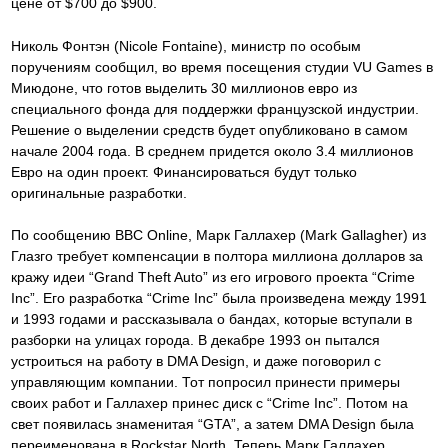
цене от $700 до $900.
Николь Фонтэн (Nicole Fontaine), министр по особым
поручениям сообщил, во время посещения студии VU Games в
Миюдоне, что готов выделить 30 миллионов евро из
специального фонда для поддержки французской индустрии.
Решение о выделении средств будет опубликовано в самом
начале 2004 года. В среднем придется около 3.4 миллионов
Евро на один проект. Финансироваться будут только
оригинальные разработки.
По сообщению BBC Online, Марк Галлахер (Mark Gallagher) из
Глазго требует компенсации в полтора миллиона долларов за
кражу идеи “Grand Theft Auto” из его игрового проекта “Crime
Inc”. Его разработка “Crime Inc” была произведена между 1991
и 1993 годами и рассказывала о бандах, которые вступали в
разборки на улицах города. В декабре 1993 он пытался
устроиться на работу в DMA Design, и даже поговорил с
управляющим компании. Тот попросил принести примеры
своих работ и Галлахер принес диск с “Crime Inc”. Потом на
свет появилась знаменитая “GTA”, а затем DMA Design была
переименована в Rockstar North. Теперь Марк Галлахер