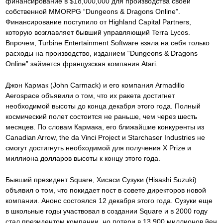
финансирование в $18,000,000 для производства своей
собственной MMORPG “Dungeons & Dragons Online”.
Финансирование поступило от Highland Capital Partners,
которую возглавляет бывший управляющий Terra Lycos.
Впрочем, Turbine Entertainment Software взяла на себя только
расходы на производство, изданием “Dungeons & Dragons
Online” займется французская компания Atari.
Джон Кармак (John Carmack) и его компания Armadillo
Aerospace объявили о том, что их ракета достигнет
необходимой высоты до конца декабря этого года. Полный
космический полет состоится не раньше, чем через шесть
месяцев. По словам Кармака, его ближайшие конкуренты из
Canadian Arrow, the da Vinci Project и Starchaser Industries не
смогут достигнуть необходимой для получения X Prize и
миллиона долларов высоты к концу этого года.
Бывший президент Square, Хисаси Сузуки (Hisashi Suzuki)
объявил о том, что покидает пост в совете директоров новой
компании. Анонс состоялся 12 декабря этого года. Сузуки еще
в школьные годы участвовал в создании Square и в 2000 году
стал президентом компании, но потери в 13,900 миллионов йен