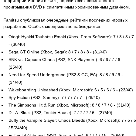
территории Японии в 2001, поразив всех возможностью
проигрывания DVD и симпатичным хромированным дизайном.
Famitsu опубликовал очередные рейтинги последних игровых
разработок. Особых сюрпризов не наблюдается:
Otogi: Hyakki Toubatsu Emaki (Xbox, From Software): 7 / 8 / 8 / 7
- (30/40)
Sega GT Online (Xbox, Sega): 8 / 7 / 8 / 8 - (31/40)
SNK vs. Capcom Chaos (PS2, SNK Playmore): 6 / 6 / 7 / 6 -
(25/40)
Need for Speed Underground (PS2 & GC, EA): 8 / 8 / 9 / 9 -
(34/40)
Wakeboarding Unleashed (Xbox, Microsoft): 6 / 5 / 6 / 6 - (23/40)
Spy Fiction (PS2, Sammy): 7 / 7 / 7 / 7 - (28/40)
The Simpsons Hit & Run (Xbox, Microsoft): 8 / 8 / 7 / 8 - (31/40)
D - A: Black (PS2, Tonkin House): 7 / 7 / 7 / 6 - (27/40)
Buffy the Vampire Slayer: Chaos Bleeds (Xbox, Microsoft): 7 / 6 / 6
/ 5(24/40)
Fullmetal Alchemist (PS2, Square Enix): 8 / 7 / 7 / 8 - (30/40)