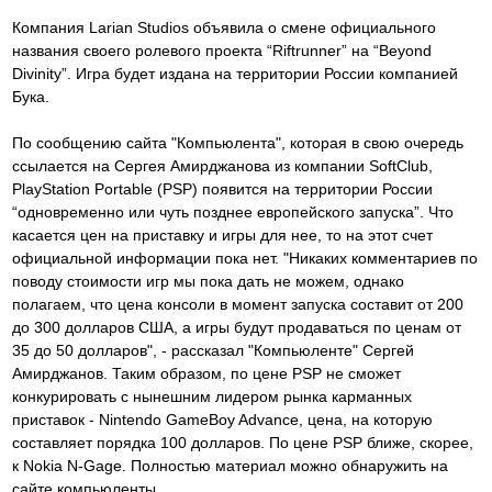
Компания Larian Studios объявила о смене официального
названия своего ролевого проекта “Riftrunner” на “Beyond
Divinity”. Игра будет издана на территории России компанией
Бука.
По сообщению сайта "Компьюлента", которая в свою очередь
ссылается на Сергея Амирджанова из компании SoftClub,
PlayStation Portable (PSP) появится на территории России
“одновременно или чуть позднее европейского запуска”. Что
касается цен на приставку и игры для нее, то на этот счет
официальной информации пока нет. "Никаких комментариев по
поводу стоимости игр мы пока дать не можем, однако
полагаем, что цена консоли в момент запуска составит от 200
до 300 долларов США, а игры будут продаваться по ценам от
35 до 50 долларов", - рассказал "Компьюленте" Сергей
Амирджанов. Таким образом, по цене PSP не сможет
конкурировать с нынешним лидером рынка карманных
приставок - Nintendo GameBoy Advance, цена, на которую
составляет порядка 100 долларов. По цене PSP ближе, скорее,
к Nokia N-Gage. Полностью материал можно обнаружить на
сайте компьюленты.