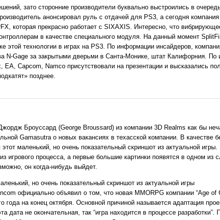
ешений, зато сторонние производители буквально выстроились в очеред
роизводитель анонсировал руль с отдачей для PS3, а сегодня компания
rFX, которая прекрасно работает с SIXAXIS. Интересно, что вибрирующ
троллерам в качестве специального модуля. На данный момент SplitFi
е этой технологии в играх на PS3. По информации инсайдеров, компани
ва N-Gage за закрытыми дверьми в Санта-Монике, штат Калифорния. По
nix, EA, Capcom, Namco присутствовали на презентации и высказались п
подкатят» позднее.
 Джордж Броуссард (George Broussard) из компании 3D Realms как бы не
льной Gamasutra о новых вакансиях в техасской компании. В качестве б
этот маленький, но очень показательный скриншот из актуальной игры.
 из игрового процесса, а первые большие картинки появятся в одном из
зможно, он когда-нибудь выйдет.
ncom официально объявил о том, что новая MMORPG компании “Age of C
го года на конец октября. Основной причиной называется адаптация про
та дата не окончательная, так “игра находится в процессе разработки”. 