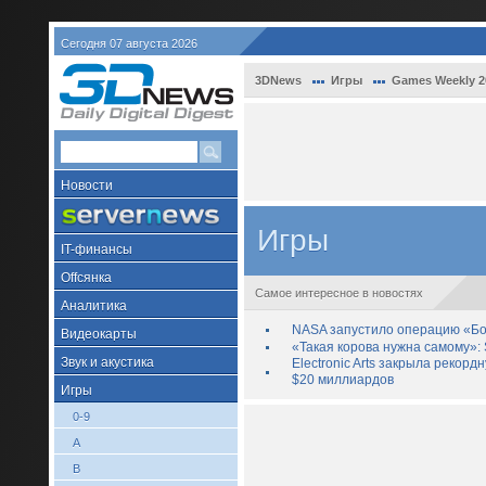
Сегодня 07 августа 2026
3DNews
Игры
Games Weekly 2
Новости
Игры
IT-финансы
Offсянка
Самое интересное в новостях
Аналитика
NASA запустило операцию «Бо
Видеокарты
«Такая корова нужна самому»: 
Звук и акустика
Electronic Arts закрыла рекор
$20 миллиардов
Игры
0-9
A
B