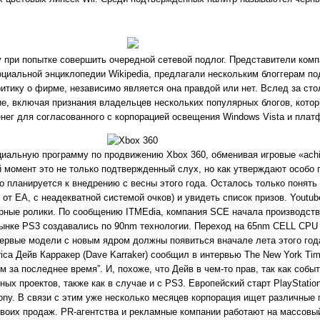
ку при попытке совершить очередной сетевой подлог. Представители ком
оциальной энциклопедии Wikipedia, предлагали нескольким блоггерам п
ритику о фирме, независимо является она правдой или нет. Вслед за сто
е, включая признания владельцев нескольких популярных блогов, котор
ег для согласованного с корпорацией освещения Windows Vista и плат
иальную программу по продвижению Xbox 360, обменивая игровые «achi
 момент это не только подтвержденный слух, но как утверждают особо
о планируется к внедрению с весны этого года. Осталось только понят
ы от EA, с неадекватной системой очков) и увидеть список призов. Youtu
ярные ролики. По сообщению ITMEdia, компания SCE начала производст
нке PS3 создавались по 90nm технологии. Переход на 65nm CELL CPU 
ервые модели с новым ядром должны появиться вначале лета этого года
rica Дейв Карракер (Dave Karraker) сообщил в интервью The New York Tim
за последнее время”. И, похоже, что Дейв в чем-то прав, так как собы
ых проектов, также как в случае и с PS3. Европейский старт PlayStatio
ony. В связи с этим уже несколько месяцев корпорация ищет различные 
воих продаж. PR-агентства и рекламные компании работают на массовый 