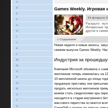
C
D
Games Weekly. Игровая и
E
04 февраля 2
F
Раскрыто жуль
G
Интересные пр
другое в свеж
H
I
⇣ Содержание
J
Новая неделя и новые анонсы, закул
K
свежем выпуске Games Weekly. Нас
L
Индустрия за прошедшу
M
N
Компания Microsoft объявила о сниж
O
миллионов теперь изменилась на 12 
P
10 миллионной шкалы до конца года
Q
проданную приставку они присылают 
продать несколько миллионов прежд
R
можем стать свидетелями эры пират
S
находится в стадии внутреннего бе
T
массового пиратства останется все
U
GameDrift о планах по запуску нов