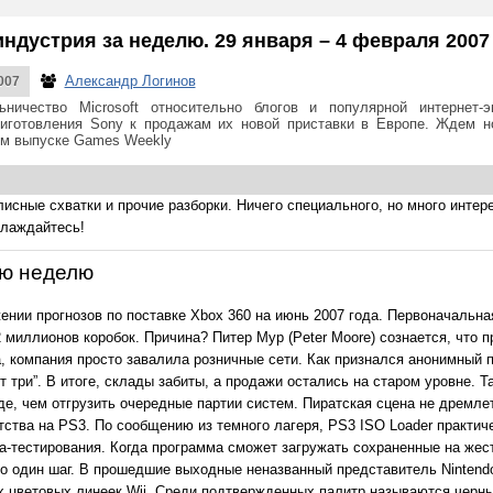
ндустрия за неделю. 29 января – 4 февраля 2007
Александр Логинов
007
ничество Microsoft относительно блогов и популярной интернет-эн
иготовления Sony к продажам их новой приставки в Европе. Ждем н
ем выпуске Games Weekly
исные схватки и прочие разборки. Ничего специального, но много интере
лаждайтесь!
ю неделю
ении прогнозов по поставке Xbox 360 на июнь 2007 года. Первоначальна
миллионов коробок. Причина? Питер Мур (Peter Moore) сознается, что п
, компания просто завалила розничные сети. Как признался анонимный п
три”. В итоге, склады забиты, а продажи остались на старом уровне. Та
е, чем отгрузить очередные партии систем. Пиратская сцена не дремлет
ства на PS3. По сообщению из темного лагеря, PS3 ISO Loader практич
та-тестирования. Когда программа сможет загружать сохраненные на жест
го один шаг. В прошедшие выходные неназванный представитель Nintend
ых цветовых линеек Wii. Среди подтвержденных палитр называются черны