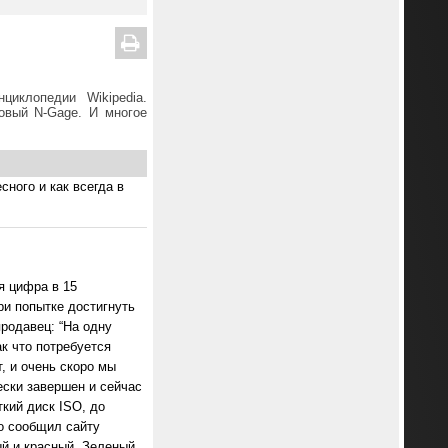
циклопедии Wikipedia.
овый N-Gage. И многое
сного и как всегда в
я цифра в 15
ри попытке достигнуть
родавец: “На одну
к что потребуется
, и очень скоро мы
ески завершен и сейчас
кий диск ISO, до
o сообщил сайту
й и красный. Зеленый,