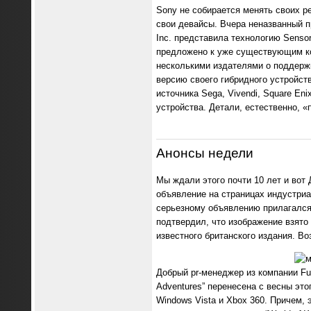
Sony не собирается менять своих р
свои девайсы. Вчера неназванный п
Inc. представила технологию Senso
предложено к уже существующим кон
несколькими издателями о поддержк
версию своего гибридного устройст
источника Sega, Vivendi, Square E
устройства. Детали, естественно, «
Анонсы недели
Мы ждали этого почти 10 лет и вот
объявление на страницах индустриа
серьезному объявлению прилагался 
подтвердил, что изображение взято
известного британского издания. Во
Добрый pr-менеджер из компании Fu
Adventures” перенесена с весны это
Windows Vista и Xbox 360. Причем, э