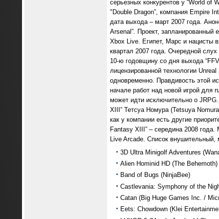
серьезных конкурентов у “World of W
"Double Dragon”, компания Empire I
дата выхода – март 2007 года. Ано
Arsenal”. Проект, запланированный 
Xbox Live. Египет, Марс и нацисты 
квартал 2007 года. Очередной слух 
10-ю годовщину со дня выхода “FFVI
лицензированной технологии Unreal 
одновременно. Правдивость этой ис
начале работ над новой игрой для 
может идти исключительно о JRPG. 
XIII” Тетсуа Номура (Tetsuya Nomur
как у компании есть другие приорит
Fantasy XIII” – середина 2008 года.
Live Arcade. Список внушительный
3D Ultra Minigolf Adventures (Wan
Alien Hominid HD (The Behemoth)
Band of Bugs (NinjaBee)
Castlevania: Symphony of the Nig
Catan (Big Huge Games Inc. / Mic
Eets: Chowdown (Klei Entertainmen