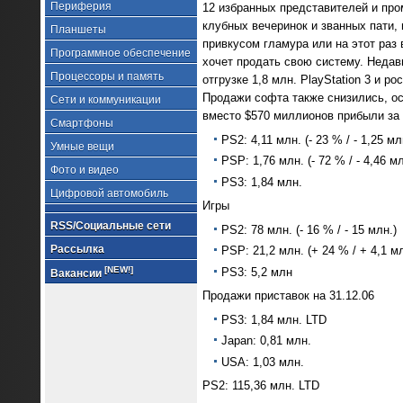
Периферия
12 избранных представителей и про
клубных вечеринок и званных пати,
Планшеты
привкусом гламура или на этот раз 
Программное обеспечение
хочет продать свою систему. Недав
Процессоры и память
отгрузке 1,8 млн. PlayStation 3 и 
Продажи софта также снизились, о
Сети и коммуникации
вместо $570 миллионов прибыли за 
Смартфоны
PS2: 4,11 млн. (- 23 % / - 1,25 мл
Умные вещи
PSP: 1,76 млн. (- 72 % / - 4,46 мл
Фото и видео
PS3: 1,84 млн.
Цифровой автомобиль
Игры
RSS/Социальные сети
PS2: 78 млн. (- 16 % / - 15 млн.)
Рассылка
PSP: 21,2 млн. (+ 24 % / + 4,1 мл
[NEW!]
PS3: 5,2 млн
Вакансии
Продажи приставок на 31.12.06
PS3: 1,84 млн. LTD
Japan: 0,81 млн.
USA: 1,03 млн.
PS2: 115,36 млн. LTD