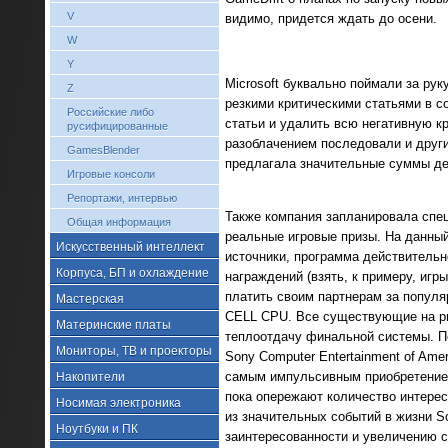
V
видимо, придется ждать до осени.
W
Y
Microsoft буквально поймали за ру
Z
резкими критическими статьями в с
Российские либо
статьи и удалить всю негативную к
русифицированные
разоблачением последовали и други
GamesBlender
предлагала значительные суммы ден
Игровые консоли
Репортажи, интервью
Также компания запланировала спец
Общая информация
реальные игровые призы. На данный
Искусственный интеллект
источники, программа действительн
Корпуса, БП и охлаждение
награждений (взять, к примеру, игр
платить своим партнерам за попул
Мастерская
CELL CPU. Все существующие на ры
Материнские платы
теплоотдачу финальной системы. П
Мониторы, ТВ и проекторы
Sony Computer Entertainment of Ame
самым импульсивным приобретением 
Накопители
пока опережают количество интересн
Носимая электроника
из значительных событий в жизни S
Ноутбуки и ПК
заинтересованности и увеличению с