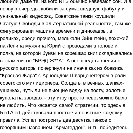
любили даже те, на кого RTS обычно навевают сон. И в
первую очередь любили за сумасшедшую фабулу и
уникальный видеоряд. Советские танки крушили
Статую Свободы в альтернативной реальности, там же
фигурировали машина времени и динозавры, в
роликах, среди прочего, мелькали Эйнштейн, похожий
на Ленина мужчина Юрий с проводами в голове и
полка, на которой буквы на корешках книг складывались
в знаменитое "БРЭД Ж**А". А все представления о
русских авторы почерпнули не иначе как из боевика
"Красная Жара" с Арнольдом Шварценеггером в роли
советского милиционера. Солдаты в вечных шапках-
ушанках, чуть ли не пьющие водку на посту, золотые
купола на заводах - эту игру просто невозможно было
не любить. Что касается самой стратегии, то здесь в
Red Alert действовали простые и понятные каждому
правила. Успел построить два десятка танков с
говорящим названием "Армагеддон", и ты победитель.