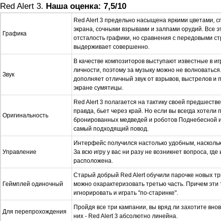
Red Alert 3.
Наша оценка: 7,5/10
Red Alert 3 предельно насыщена яркими цветами, 
экрана, сочными взрывами и залпами орудий. Все э
Графика
отсталость графики, но сравнения с передовыми ст
выдерживает совершенно.
В качестве композиторов выступают известные в и
личности, поэтому за музыку можно не волноваться
Звук
дополняет отличный звук от взрывов, выстрелов и
экране сумятицы.
Red Alert 3 полагается на тактику своей предшеств
правда, бьет через край. Но если вы всегда хотели
Оригинальность
бронированных медведей и роботов Поднебесной им
самый подходящий повод.
Интерфейс получился настолько удобным, наскольк
Управление
За всю игру у вас ни разу не возникнет вопроса, где 
расположена.
Старый добрый Red Alert обучили парочке новых тр
Геймплей одиночный
можно охарактеризовать третью часть. Причем эти
игнорировать и играть "по-старинке".
Пройдя все три кампании, вы вряд ли захотите внов
Для перепрохождения
них - Red Alert 3 абсолютно линейна.