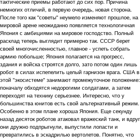
тактические приемы работают до сих пор. Причина
немногих отличий, в первую очередь, новая сторона.
После того как "советы" неумело изменяют прошлое, на
мировой арене неожиданно появляется технологичная
Япония с амбициями на мировое господство. Полный
расклад теперь выглядит примерно так. СССР берет
своей многочисленностью, главное - успеть собрать
армию побольше; Япония полагается на прогресс,
здания и войска строятся долго, зато потом один лишь
робот в силах испепелить целый гарнизон врага. США в
этой "экосистеме" занимают промежуточное положение:
поначалу обходятся недорогими солдатами, а затем
переходят на технику серьезнее. Интересно, что у
большинства юнитов есть свой альтернативный режим.
Особенно в этом плане хороша Япония. Еще секунду
назад десяток роботов атаковал вражеский танк, и вдруг
они дружно подпрыгнули, выпустили лопасти и
превратились в эскадрилью вертолетов. Понятно, что