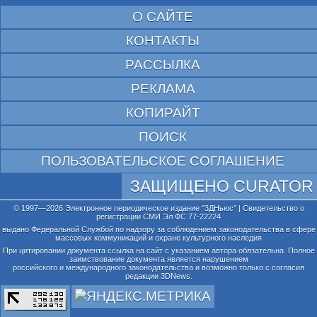
О САЙТЕ
КОНТАКТЫ
РАССЫЛКА
РЕКЛАМА
КОПИРАЙТ
ПОИСК
ПОЛЬЗОВАТЕЛЬСКОЕ СОГЛАШЕНИЕ
ЗАЩИЩЕНО CURATOR
© 1997—2026 Электронное периодическое издание "3ДНьюс" | Свидетельство о
регистрации СМИ Эл ФС 77-22224
выдано Федеральной Службой по надзору за соблюдением законодательства в сфере
массовых коммуникаций и охране культурного наследия
При цитировании документа ссылка на сайт с указанием автора обязательна. Полное
заимствование документа является нарушением
российского и международного законодательства и возможно только с согласия
редакции 3DNews.