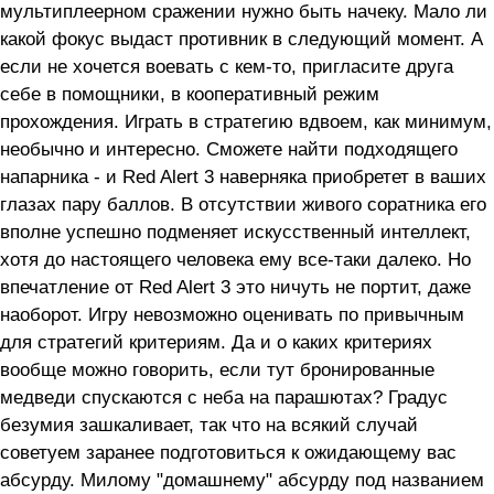
мультиплеерном сражении нужно быть начеку. Мало ли
какой фокус выдаст противник в следующий момент. А
если не хочется воевать с кем-то, пригласите друга
себе в помощники, в кооперативный режим
прохождения. Играть в стратегию вдвоем, как минимум,
необычно и интересно. Сможете найти подходящего
напарника - и Red Alert 3 наверняка приобретет в ваших
глазах пару баллов. В отсутствии живого соратника его
вполне успешно подменяет искусственный интеллект,
хотя до настоящего человека ему все-таки далеко. Но
впечатление от Red Alert 3 это ничуть не портит, даже
наоборот. Игру невозможно оценивать по привычным
для стратегий критериям. Да и о каких критериях
вообще можно говорить, если тут бронированные
медведи спускаются с неба на парашютах? Градус
безумия зашкаливает, так что на всякий случай
советуем заранее подготовиться к ожидающему вас
абсурду. Милому "домашнему" абсурду под названием