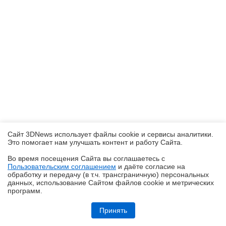
Сайт 3DNews использует файлы cookie и сервисы аналитики.
Это помогает нам улучшать контент и работу Cайта.
Во время посещения Cайта вы соглашаетесь с
Пользовательским соглашением
и даёте согласие на
✖
обработку и передачу (в т.ч. трансграничную) персональных
данных, использование Cайтом файлов cookie и метрических
программ.
Обзор системы жидкостного охлаждения MSI MEG CoreLiquid E15
360: экран-водопад теперь и на СЖО
Принять