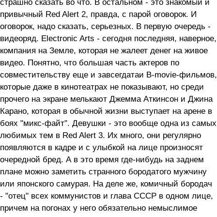
страшно сказать во что. В остальном - это знакомый и
привычный Red Alert 2, правда, с парой оговорок. И
оговорок, надо сказать, серьезных. В первую очередь -
видеоряд. Electronic Arts - сегодня последняя, наверное,
компания на Земле, которая не жалеет денег на живое
видео. Понятно, что большая часть актеров по
совместительству еще и завсегдатаи B-movie-фильмов,
которые даже в кинотеатрах не показывают, но среди
прочего на экране мелькают Джемма Аткинсон и Джина
Карано, которая в обычной жизни выступает на арене в
боях "микс-файт". Девушки - это вообще одна из самых
любимых тем в Red Alert 3. Их много, они регулярно
появляются в кадре и с улыбкой на лице произносят
очередной бред. А в это время где-нибудь на заднем
плане можно заметить странного бородатого мужчину
или японского самурая. На деле же, комичный бородач
- "отец" всех коммунистов и глава СССР в одном лице,
причем на погонах у него обязательно немыслимое