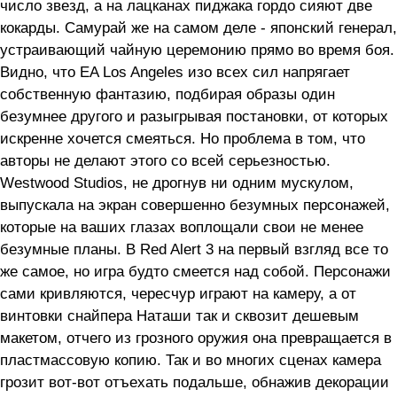
число звезд, а на лацканах пиджака гордо сияют две
кокарды. Самурай же на самом деле - японский генерал,
устраивающий чайную церемонию прямо во время боя.
Видно, что EA Los Angeles изо всех сил напрягает
собственную фантазию, подбирая образы один
безумнее другого и разыгрывая постановки, от которых
искренне хочется смеяться. Но проблема в том, что
авторы не делают этого со всей серьезностью.
Westwood Studios, не дрогнув ни одним мускулом,
выпускала на экран совершенно безумных персонажей,
которые на ваших глазах воплощали свои не менее
безумные планы. В Red Alert 3 на первый взгляд все то
же самое, но игра будто смеется над собой. Персонажи
сами кривляются, чересчур играют на камеру, а от
винтовки снайпера Наташи так и сквозит дешевым
макетом, отчего из грозного оружия она превращается в
пластмассовую копию. Так и во многих сценах камера
грозит вот-вот отъехать подальше, обнажив декорации