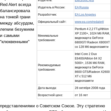
Издатель:
Electronic Arts
Red Alert всегда
Издатель в России:
EA Russia
балансировала
Разработчик:
EA Los Angeles
на тонкой грани
Официальный сайт:
www.ea.com/redalert/
между абсурдом,
легким безумием
Pentium 4 2,2 ГГц/Athlon
XP 2100+, 1024 Мб RAM,
и самыми
Минимальные
видеокарта GeForce
требования:
"клюквенными"
6800GT/ Radeon X800XT
со 128 Мб видеопамяти
Intel Core 2 Duo
E6400/Athlon 64 X2
5000+, 1536 Мб RAM,
Рекомендуемые
видеокарта GeForce
требования:
8600 GTS/Radeon Х2600
XT с 512 Мб
видеопамяти
Дата выхода:
28 октября 2008 года
Возрастной ценз:
от 16 лет
представлениями о Советском Союзе. Эту стратегию