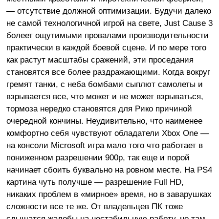
— отсутствие должной оптимизации. Будучи далеко
не самой технологичной игрой на свете, Just Cause 3
болеет ощутимыми провалами производительности
практически в каждой боевой сцене. И по мере того
как растут масштабы сражений, эти проседания
становятся все более раздражающими. Когда вокруг
гремят танки, с неба бомбами сыплют самолеты и
взрывается все, что может и не может взрываться,
тормоза нередко становятся для Рико причиной
очередной кончины. Неудивительно, что наименее
комфортно себя чувствуют обладатели Xbox One —
на консоли Microsoft игра мало того что работает в
пониженном разрешении 900р, так еще и порой
начинает сбоить буквально на ровном месте. На PS4
картина чуть получше — разрешение Full HD,
никаких проблем в «мирное» время, но в заварушках
сложности все те же. От владельцев ПК тоже
слышатся жалобы на нестабильную работу, но там