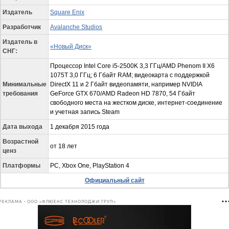
Издатель
Square Enix
Разработчик
Avalanche Studios
Издатель в
«Новый Диск»
СНГ:
Процессор Intel Core i5-2500K 3,3 ГГц/AMD Phenom II X6
1075T 3,0 ГГц; 6 Гбайт RAM; видеокарта с поддержкой
Минимальные
DirectX 11 и 2 Гбайт видеопамяти, например NVIDIA
требования
GeForce GTX 670/AMD Radeon HD 7870, 54 Гбайт
свободного места на жестком диске, интернет-соединение
и учетная запись Steam
Дата выхода
1 декабря 2015 года
Возрастной
от 18 лет
ценз
Платформы
PC, Xbox One, PlayStation 4
Официальный сайт
РЕКЛАМА • ООО «ФЛЮЕНС ТЕХНОЛОДЖИ ГРУП»