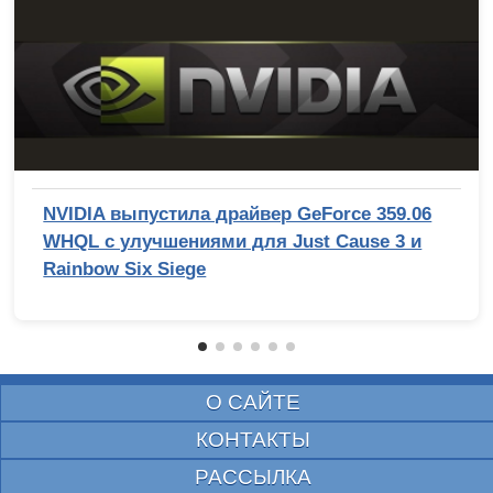
NVIDIA выпустила драйвер GeForce 359.06
WHQL с улучшениями для Just Cause 3 и
Rainbow Six Siege
О САЙТЕ
КОНТАКТЫ
РАССЫЛКА