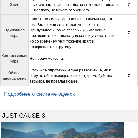
Звук
слух, актеры честно отрабатывают свои гонорары
7
— неплохо, но ничего особенного.
Сюжетная линия короткая и ненавязчивая, так
что Рико волен делать все, что захочет.
Одиночная
Придумывать новые способы уничтожения
7
игра
притеснителей поначалу весело и увлекательно,
но со временем уничтожение врагов
превращается в рутину.
Коллективная
Не предусмотрена.
–
игра
Отличное пиротехническое развлечение, ни к
Общее
чему не обязывающее и ничего, кроме буйства
7
впечатление
взрывов, не предлагающее.
Подробнее о системе оценок
JUST CAUSE 3